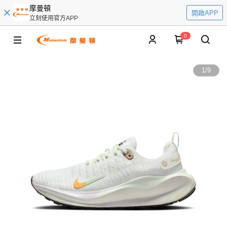
摩曼頓
開啟APP
立刻使用官方APP
0
1
/
9