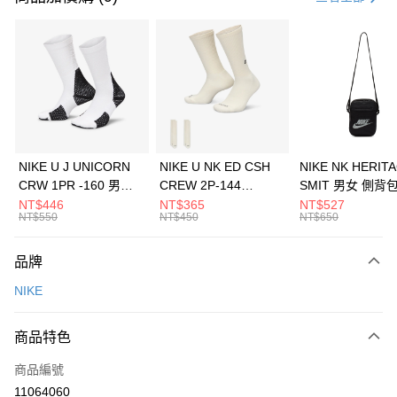
信用卡分期付款
3 期 0 利率 每期
NT$1,766
21家銀行
合作金庫商業銀行
第一商業銀行
LINE Pay
華南商業銀行
彰化商業銀行
Apple Pay
上海商業儲蓄銀行
台北富邦商業銀行
國泰世華商業銀行
兆豐國際商業銀行
悠遊付
臺灣中小企業銀行
台中商業銀行
NIKE U J UNICORN
NIKE U NK ED CSH
NIKE NK HERIT
匯豐（台灣）商業銀行
華泰商業銀行
CRW 1PR -160 男女
CREW 2P-144
SMIT 男女 側背
全盈+PAY
聯邦商業銀行
遠東國際商業銀行
中統襪 FZ3393100
EMBRDY 男女 短統襪
BA5871010
NT$446
NT$365
NT$527
元大商業銀行
永豐商業銀行
NT$550
NT$450
NT$650
AFTEE先享後付
FZ3073133
玉山商業銀行
星展（台灣）商業銀行
相關說明
台新國際商業銀行
中國信託商業銀行
品牌
【關於「AFTEE先享後付」】
台灣樂天信用卡公司
AFTEE先享後付是「在收到商品之後才付款」的支付方式。 讓您購物簡單
運送方式
NIKE
便利好安心！
１．簡單：不需註冊會員、不需綁卡、不需儲值。
7-11取貨(快速到店)
２．便利：只要手機號碼，簡訊認證，即可結帳。
商品特色
每筆NT$100，滿NT$1,500(含以上)免運費
３．安心：先確認商品／服務後，再付款。
商品編號
宅配
【「AFTEE先享後付」結帳流程】
１．於結帳方式選擇「AFTEE先享後付」後，將跳轉至「AFTEE先享後付」
11064060
每筆NT$100，滿NT$1,500(含以上)免運費