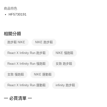
結帳頁面，進行簡訊認證並確認金額後，即可完成結帳。
２．訂單成立數日內，您將收到繳費通知簡訊。
商品特色
付款後門市自取
３．收到繳費通知簡訊後14天內，點擊此簡訊中的連結，可透過四大超商／
HF5730191
每筆NT$100，滿NT$1,500(含以上)免運費
ATM／網路銀行／等多元方式進行付款，方視為交易完成。
※ 請注意：結帳手續完成當下不需立刻繳費，但若您需要取消訂單，請聯絡
購買商品的店家。未經商家同意取消之訂單仍視為有效，需透過AFTEE先享
後付繳納相關費用。
※ 交易是否成功請以「AFTEE先享後付 」之結帳頁面顯示為準，若有關於
相關分類
是否繳費成功／繳費後需取消欲退款等相關疑問，請聯繫「AFTEE先享後付
客戶支援中心」
https://netprotections.freshdesk.com/support/home
跑步鞋 NIKE
NIKE 跑步鞋
【注意事項】
React X Infinity Run 跑步鞋
NIKE 慢跑鞋
１．透過由恩沛科技股份有限公司提供之「AFTEE先享後付」服務完成之交
易，需依本服務之必要範圍內提供個人資料，並將交易相關給付款項請求債
權轉讓予恩沛科技股份有限公司。
React X Infinity Run 慢跑鞋
女款 跑步鞋
２．關於個人資料處理事宜，請瀏覽以下網址：
https://aftee.tw/terms/#terms3
女款 慢跑鞋
NIKE 運動鞋
３．未成年的使用者請事先徵得法定代理人或監護人之同意方可使用
「AFTEE先享後付」，若未經同意申辦者引起之損失，本公司不負相關責
任。
React X Infinity Run 運動鞋
infinity 跑步鞋
４．使用「AFTEE先享後付」時，將依據個別帳號之用戶狀況，依本公司即
時審查核予不同之上限額度；若仍有額度不足之情形，本公司將視審查結果
請求用戶進行身份認證。
一 必買清單 一
５．嚴禁一人註冊多個帳號或使用他人資訊註冊。若發現惡意使用之情形，
恩沛科技股份有限公司將有權停止該用戶之使用額度並採取法律行動。