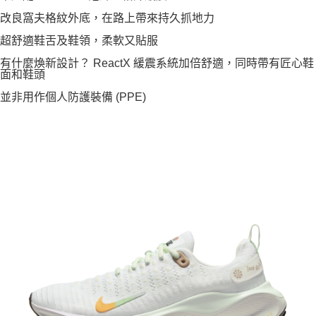
改良窩夫格紋外底，在路上帶來持久抓地力
超舒適鞋舌及鞋領，柔軟又貼服
有什麼煥新設計？ ReactX 緩震系統加倍舒適，同時帶有匠心鞋
面和鞋頭
並非用作個人防護裝備 (PPE)