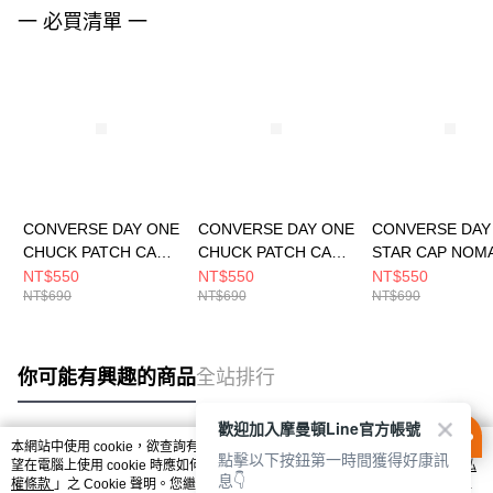
一 必買清單 一
CONVERSE DAY ONE
CONVERSE DAY ONE
CONVERSE DAY
CHUCK PATCH CAP
CHUCK PATCH CAP
STAR CAP NOM
BLACK 男女 休閒帽
HORIZON PINK 男女
KHAKI 男女 休閒
NT$550
NT$550
NT$550
NT$690
NT$690
NT$690
UA5805-023
休閒帽 UA5805-AMF
UA5755-X63
你可能有興趣的商品
全站排行
歡迎加入摩曼頓Line官方帳號
本網站中使用 cookie，欲查詢有關本網站使用 cookie 方式之詳情，及若您不希
點擊以下按鈕第一時間獲得好康訊
熱門標籤
望在電腦上使用 cookie 時應如何變更電腦的 cookie 設定，請參閱本網站「
隱私
息👇
權條款
」之 Cookie 聲明。您繼續使用本網站即表示您同意本公司得按本網站使