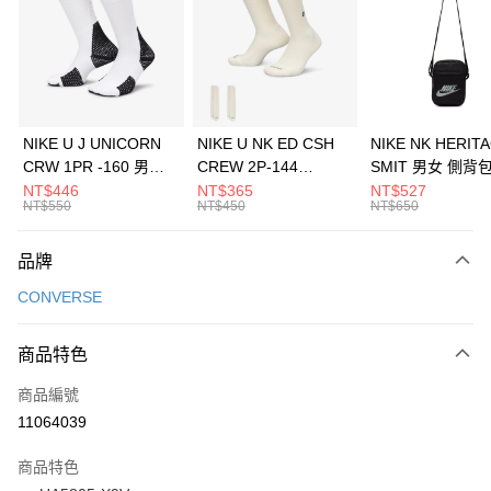
3 期 0 利率 每期
NT$230
21家銀行
合作金庫商業銀行
第一商業銀行
LINE Pay
華南商業銀行
彰化商業銀行
Apple Pay
上海商業儲蓄銀行
台北富邦商業銀行
國泰世華商業銀行
兆豐國際商業銀行
悠遊付
臺灣中小企業銀行
台中商業銀行
NIKE U J UNICORN
NIKE U NK ED CSH
NIKE NK HERIT
匯豐（台灣）商業銀行
華泰商業銀行
CRW 1PR -160 男女
CREW 2P-144
SMIT 男女 側背
全盈+PAY
聯邦商業銀行
遠東國際商業銀行
中統襪 FZ3393100
EMBRDY 男女 短統襪
BA5871010
NT$446
NT$365
NT$527
元大商業銀行
永豐商業銀行
NT$550
NT$450
NT$650
AFTEE先享後付
FZ3073133
玉山商業銀行
星展（台灣）商業銀行
相關說明
台新國際商業銀行
中國信託商業銀行
品牌
【關於「AFTEE先享後付」】
台灣樂天信用卡公司
AFTEE先享後付是「在收到商品之後才付款」的支付方式。 讓您購物簡單
運送方式
CONVERSE
便利好安心！
１．簡單：不需註冊會員、不需綁卡、不需儲值。
7-11取貨(快速到店)
２．便利：只要手機號碼，簡訊認證，即可結帳。
商品特色
每筆NT$100，滿NT$1,500(含以上)免運費
３．安心：先確認商品／服務後，再付款。
商品編號
宅配
【「AFTEE先享後付」結帳流程】
１．於結帳方式選擇「AFTEE先享後付」後，將跳轉至「AFTEE先享後付」
11064039
每筆NT$100，滿NT$1,500(含以上)免運費
結帳頁面，進行簡訊認證並確認金額後，即可完成結帳。
２．訂單成立數日內，您將收到繳費通知簡訊。
商品特色
付款後門市自取
３．收到繳費通知簡訊後14天內，點擊此簡訊中的連結，可透過四大超商／