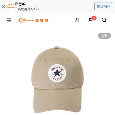
摩曼頓
開啟APP
立刻使用官方APP
0
1
/
6