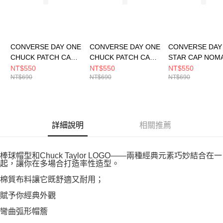
CONVERSE DAY ONE
CONVERSE DAY ONE
CONVERSE DAY
CHUCK PATCH CAP
CHUCK PATCH CAP
STAR CAP NOM
BLACK 男女 休閒帽
HORIZON PINK 男女
KHAKI 男女 休閒
NT$550
NT$550
NT$550
NT$690
NT$690
NT$690
UA5805-023
休閒帽 UA5805-AMF
UA5755-X63
詳細說明
相關推薦
棒球帽型和Chuck Taylor LOGO——兩種經典元素巧妙結合在一
起，讓你在多場合打造率性造型。
棉質布料讓它既舒適又耐用；
賦予你經典外觀
彎曲弧形帽簷