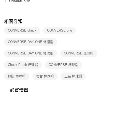
UA5805-X9V
每筆NT$100，滿NT$1,500(含以上)免運費
ATM／網路銀行／等多元方式進行付款，方視為交易完成。
※ 請注意：結帳手續完成當下不需立刻繳費，但若您需要取消訂單，請聯絡
購買商品的店家。未經商家同意取消之訂單仍視為有效，需透過AFTEE先享
後付繳納相關費用。
※ 交易是否成功請以「AFTEE先享後付 」之結帳頁面顯示為準，若有關於
相關分類
是否繳費成功／繳費後需取消欲退款等相關疑問，請聯繫「AFTEE先享後付
客戶支援中心」
https://netprotections.freshdesk.com/support/home
CONVERSE chuck
CONVERSE one
【注意事項】
CONVERSE DAY ONE 休閒帽
１．透過由恩沛科技股份有限公司提供之「AFTEE先享後付」服務完成之交
易，需依本服務之必要範圍內提供個人資料，並將交易相關給付款項請求債
權轉讓予恩沛科技股份有限公司。
CONVERSE DAY ONE 棒球帽
CONVERSE 休閒帽
２．關於個人資料處理事宜，請瀏覽以下網址：
https://aftee.tw/terms/#terms3
Chuck Patch 棒球帽
CONVERSE 棒球帽
３．未成年的使用者請事先徵得法定代理人或監護人之同意方可使用
「AFTEE先享後付」，若未經同意申辦者引起之損失，本公司不負相關責
任。
遮陽 棒球帽
復古 棒球帽
工裝 棒球帽
４．使用「AFTEE先享後付」時，將依據個別帳號之用戶狀況，依本公司即
時審查核予不同之上限額度；若仍有額度不足之情形，本公司將視審查結果
請求用戶進行身份認證。
一 必買清單 一
５．嚴禁一人註冊多個帳號或使用他人資訊註冊。若發現惡意使用之情形，
恩沛科技股份有限公司將有權停止該用戶之使用額度並採取法律行動。