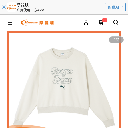
摩曼頓
開啟APP
立刻使用官方APP
0
1
/
2