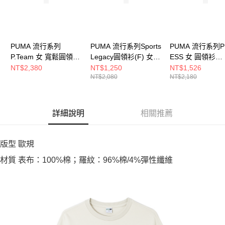
PUMA 流行系列
PUMA 流行系列Sports
PUMA 流行系列P
P.Team 女 寬鬆圓領衫
Legacy圓領衫(F) 女
ESS 女 圓領衫
62431801
圓領套頭衫 63253690
63571249
NT$2,380
NT$1,250
NT$1,526
NT$2,080
NT$2,180
詳細說明
相關推薦
版型 歐規
材質 表布：100%棉；羅紋：96%棉/4%彈性纖維