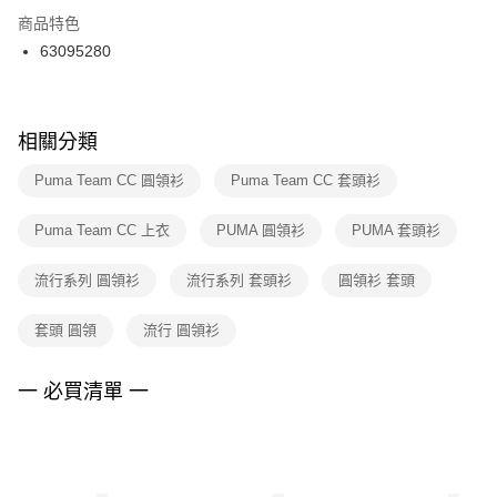
２．訂單成立數日內，您將收到繳費通知簡訊。
商品特色
付款後門市自取
３．收到繳費通知簡訊後14天內，點擊此簡訊中的連結，可透過四大超商／
63095280
每筆NT$100，滿NT$1,500(含以上)免運費
ATM／網路銀行／等多元方式進行付款，方視為交易完成。
※ 請注意：結帳手續完成當下不需立刻繳費，但若您需要取消訂單，請聯絡
購買商品的店家。未經商家同意取消之訂單仍視為有效，需透過AFTEE先享
後付繳納相關費用。
※ 交易是否成功請以「AFTEE先享後付 」之結帳頁面顯示為準，若有關於
相關分類
是否繳費成功／繳費後需取消欲退款等相關疑問，請聯繫「AFTEE先享後付
客戶支援中心」
https://netprotections.freshdesk.com/support/home
Puma Team CC 圓領衫
Puma Team CC 套頭衫
【注意事項】
Puma Team CC 上衣
PUMA 圓領衫
PUMA 套頭衫
１．透過由恩沛科技股份有限公司提供之「AFTEE先享後付」服務完成之交
易，需依本服務之必要範圍內提供個人資料，並將交易相關給付款項請求債
權轉讓予恩沛科技股份有限公司。
流行系列 圓領衫
流行系列 套頭衫
圓領衫 套頭
２．關於個人資料處理事宜，請瀏覽以下網址：
https://aftee.tw/terms/#terms3
套頭 圓領
流行 圓領衫
３．未成年的使用者請事先徵得法定代理人或監護人之同意方可使用
「AFTEE先享後付」，若未經同意申辦者引起之損失，本公司不負相關責
任。
一 必買清單 一
４．使用「AFTEE先享後付」時，將依據個別帳號之用戶狀況，依本公司即
時審查核予不同之上限額度；若仍有額度不足之情形，本公司將視審查結果
請求用戶進行身份認證。
５．嚴禁一人註冊多個帳號或使用他人資訊註冊。若發現惡意使用之情形，
恩沛科技股份有限公司將有權停止該用戶之使用額度並採取法律行動。