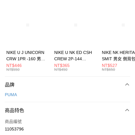
信用卡分期付款
3 期 0 利率 每期
NT$793
21家銀行
合作金庫商業銀行
第一商業銀行
LINE Pay
華南商業銀行
彰化商業銀行
Apple Pay
上海商業儲蓄銀行
台北富邦商業銀行
國泰世華商業銀行
兆豐國際商業銀行
悠遊付
臺灣中小企業銀行
台中商業銀行
NIKE U J UNICORN
NIKE U NK ED CSH
NIKE NK HERIT
匯豐（台灣）商業銀行
華泰商業銀行
CRW 1PR -160 男女
CREW 2P-144
SMIT 男女 側背
全盈+PAY
聯邦商業銀行
遠東國際商業銀行
中統襪 FZ3393100
EMBRDY 男女 短統襪
BA5871010
NT$446
NT$365
NT$527
元大商業銀行
永豐商業銀行
NT$550
NT$450
NT$650
AFTEE先享後付
FZ3073133
玉山商業銀行
星展（台灣）商業銀行
相關說明
台新國際商業銀行
中國信託商業銀行
品牌
【關於「AFTEE先享後付」】
台灣樂天信用卡公司
AFTEE先享後付是「在收到商品之後才付款」的支付方式。 讓您購物簡單
運送方式
PUMA
便利好安心！
１．簡單：不需註冊會員、不需綁卡、不需儲值。
7-11取貨(快速到店)
２．便利：只要手機號碼，簡訊認證，即可結帳。
商品特色
每筆NT$100，滿NT$1,500(含以上)免運費
３．安心：先確認商品／服務後，再付款。
商品編號
宅配
【「AFTEE先享後付」結帳流程】
１．於結帳方式選擇「AFTEE先享後付」後，將跳轉至「AFTEE先享後付」
11053796
每筆NT$100，滿NT$1,500(含以上)免運費
結帳頁面，進行簡訊認證並確認金額後，即可完成結帳。