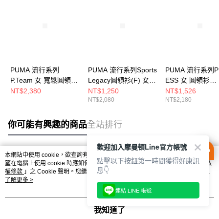
PUMA 流行系列
PUMA 流行系列Sports
PUMA 流行系列P
P.Team 女 寬鬆圓領衫
Legacy圓領衫(F) 女
ESS 女 圓領衫
62431801
圓領套頭衫 63253690
63571249
NT$2,380
NT$1,250
NT$1,526
NT$2,080
NT$2,180
你可能有興趣的商品
全站排行
歡迎加入摩曼頓Line官方帳號
本網站中使用 cookie，欲查詢有關本網站使用 cookie 方式之詳情，及若您不希
點擊以下按鈕第一時間獲得好康訊
熱門標籤
望在電腦上使用 cookie 時應如何變更電腦的 cookie 設定，請參閱本網站「
隱私
息👇
權條款
」之 Cookie 聲明。您繼續使用本網站即表示您同意本公司得按本網站使
用條款之 Cookie 聲明使用 cookie。
了解更多 >
連結 LINE 帳號
我知道了