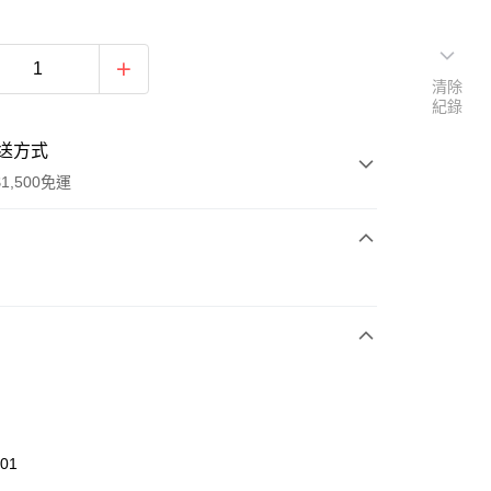
清除
紀錄
送方式
1,500免運
次付款
期付款
0 利率 每期
NT$393
21家銀行
庫商業銀行
第一商業銀行
業銀行
彰化商業銀行
業儲蓄銀行
台北富邦商業銀行
華商業銀行
兆豐國際商業銀行
301
小企業銀行
台中商業銀行