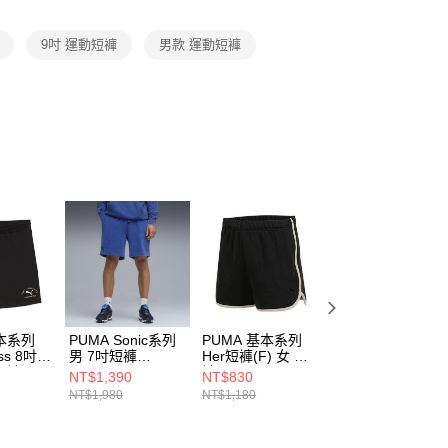
項】
恩沛科技股份有限公司提供之「AFTEE先享後付」服務完成之
9吋 運動短褲
男款 運動短褲
依本服務之必要範圍內提供個人資料，並將交易相關給付款項請
讓予恩沛科技股份有限公司。
個人資料處理事宜，請瀏覽以下網址：
ee.tw/terms/#terms3
年的使用者請事先徵得法定代理人或監護人之同意方可使用
E先享後付」，若未經同意申辦者引起之損失，本公司不負相關責
AFTEE先享後付」時，將依據個別帳號之用戶狀況，依本公司
核予不同之上限額度；若仍有額度不足之情形，本公司將視審查
用戶進行身份認證。
一人註冊多個帳號或使用他人資訊註冊。若發現惡意使用之情
科技股份有限公司將有權停止該用戶之使用額度並採取法律行
基本系列
PUMA Sonic系列
PUMA 基本系列
PUMA 基本系列
ass 8吋短
男 7吋短褲
Her短褲(F) 女 短
PUMA SPORT線
 短褲
63241217
褲 69210201
條足球風 男 短袖
NT$1,390
NT$830
NT$1,024
上衣 69384901
NT$1,980
NT$1,180
NT$1,280