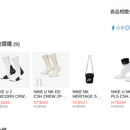
匯豐（
全盈+PAY
聯邦商
商品相關分
元大商
AFTEE先
玉山商
品牌
P
相關說明
分享
台新國
【關於「A
男性商品
台灣樂
AFTEE
便利好安
運動類型
運送方式
價購 (9)
１．簡單
２．便利
7-11取貨
３．安心
每筆NT$1
【「AFT
宅配
１．於結帳
付」結帳
每筆NT$1
２．訂單
３．收到繳
付款後門
KE U J
NIKE U NK ED
NIKE NK
NIKE U N
／ATM／
NICORN CRW
CSH CREW 2P-
HERITAGE S
PLS CSH 
每筆NT$1
※ 請注意
R -160 男女 中
144 EMBRDY 男
SMIT 男女 側背包
144 DBL
$446
NT$365
NT$527
NT$284
絡購買商品
襪 FZ3393100
女 短統襪
BA5871010
襪 DH405
$550
NT$450
NT$650
NT$350
先享後付
FZ3073133
※ 交易是
是否繳費成
付客戶支