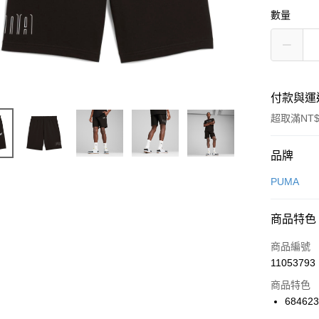
數量
付款與運
超取滿NT$
付款方式
品牌
信用卡一
PUMA
信用卡分
商品特色
3 期 
商品編號
合作金
LINE Pay
11053793
華南商
Apple Pay
上海商
商品特色
國泰世
68462
悠遊付
臺灣中