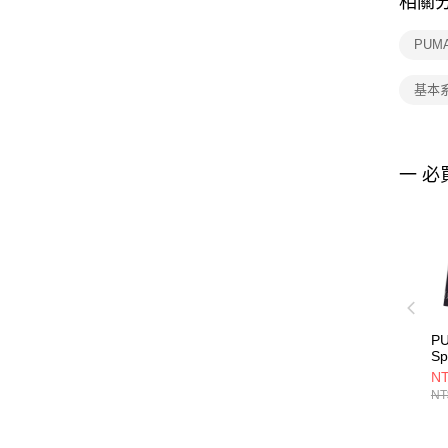
相關
PUM
基本
一 必
P
Sp
男
NT
NT