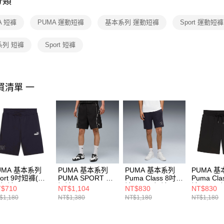
分類
【注意事
１．透過由
A 短褲
PUMA 運動短褲
基本系列 運動短褲
Sport 運動短褲
交易，需
求債權轉
２．關於
系列 短褲
Sport 短褲
https://aft
３．未成
「AFTE
任。
買清單 一
４．使用「
即時審查
結果請求
５．嚴禁
形，恩沛
動。
UMA 基本系列
PUMA 基本系列
PUMA 基本系列
PUMA 
ort 9吋短褲(M)
PUMA SPORT 男
Puma Class 8吋短
Puma Cl
 短褲 68462316
短褲 69217901
褲(M) 男 短褲
褲(M) 男
$710
NT$1,104
NT$830
NT$830
68909416
68909401
$1,180
NT$1,380
NT$1,180
NT$1,180