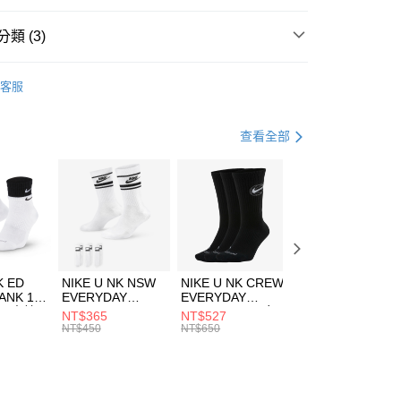
台灣）商業銀行
華泰商業銀行
業銀行
遠東國際商業銀行
類 (3)
業銀行
永豐商業銀行
享後付
業銀行
星展（台灣）商業銀行
UMA
服飾
客服
際商業銀行
中國信託商業銀行
FTEE先享後付」】
下著
短褲
天信用卡公司
先享後付是「在收到商品之後才付款」的支付方式。 讓您購物簡單
心！
休閒戶外
服飾
查看全部
：不需註冊會員、不需綁卡、不需儲值。
：只要手機號碼，簡訊認證，即可結帳。
(快速到店)
：先確認商品／服務後，再付款。
00，滿NT$1,500(含以上)免運費
EE先享後付」結帳流程】
方式選擇「AFTEE先享後付」後，將跳轉至「AFTEE先享後
頁面，進行簡訊認證並確認金額後，即可完成結帳。
00，滿NT$1,500(含以上)免運費
成立數日內，您將收到繳費通知簡訊。
費通知簡訊後14天內，點擊此簡訊中的連結，可透過四大超商
市自取
K ED
NIKE U NK NSW
NIKE U NK CREW
NIKE U NK
網路銀行／等多元方式進行付款，方視為交易完成。
ANK 1P
EVERYDAY
EVERYDAY
EVERYDAY LTW
00，滿NT$1,500(含以上)免運費
：結帳手續完成當下不需立刻繳費，但若您需要取消訂單，請聯
 男 中統
ESSENTIAL CR
BBALL 3PR 男女
ANKLE 3PR 男女
NT$365
NT$527
NT$365
的店家。未經商家同意取消之訂單仍視為有效，需透過AFTEE
8104
男女 短統襪
長統襪
踝襪 SX7677010
NT$450
NT$650
NT$450
繳納相關費用。
DX5089103
DA2123010
否成功請以「AFTEE先享後付 」之結帳頁面顯示為準，若有關於
功／繳費後需取消欲退款等相關疑問，請聯繫「AFTEE先享後
援中心」
https://netprotections.freshdesk.com/support/home