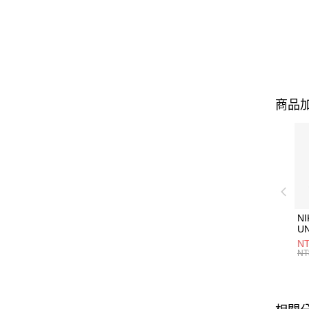
商品加
NI
U
1P
NT
統
NT