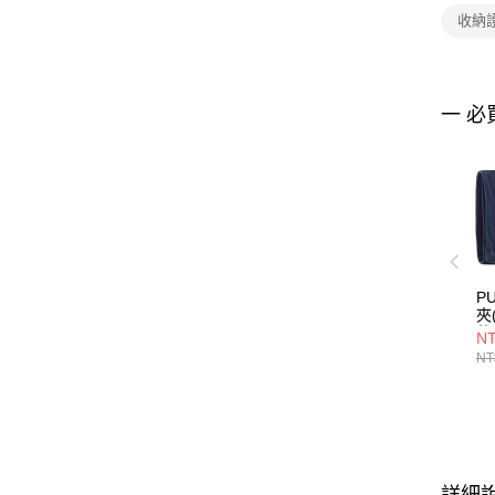
收納
一 必
P
夾
件
NT
05
NT