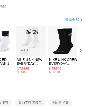
業銀行
星展（台灣）商業銀行
UMA
配件
客服
際商業銀行
中國信託商業銀行
FTEE先享後付」】
包袋
卡夾/證件帶/零錢包
天信用卡公司
先享後付是「在收到商品之後才付款」的支付方式。 讓您購物簡單
心！
休閒戶外
配件
查看全部
：不需註冊會員、不需綁卡、不需儲值。
：只要手機號碼，簡訊認證，即可結帳。
(快速到店)
：先確認商品／服務後，再付款。
00，滿NT$1,500(含以上)免運費
EE先享後付」結帳流程】
方式選擇「AFTEE先享後付」後，將跳轉至「AFTEE先享後
頁面，進行簡訊認證並確認金額後，即可完成結帳。
00，滿NT$1,500(含以上)免運費
成立數日內，您將收到繳費通知簡訊。
費通知簡訊後14天內，點擊此簡訊中的連結，可透過四大超商
市自取
K ED
NIKE U NK NSW
NIKE U NK CREW
NIKE U NK
網路銀行／等多元方式進行付款，方視為交易完成。
ANK 1P
EVERYDAY
EVERYDAY
EVERYDAY LTW
00，滿NT$1,500(含以上)免運費
：結帳手續完成當下不需立刻繳費，但若您需要取消訂單，請聯
 男 中統
ESSENTIAL CR
BBALL 3PR 男女
ANKLE 3PR 男女
NT$365
NT$527
NT$365
的店家。未經商家同意取消之訂單仍視為有效，需透過AFTEE
8104
男女 短統襪
長統襪
踝襪 SX7677010
NT$450
NT$650
NT$450
繳納相關費用。
DX5089103
DA2123010
否成功請以「AFTEE先享後付 」之結帳頁面顯示為準，若有關於
功／繳費後需取消欲退款等相關疑問，請聯繫「AFTEE先享後
援中心」
https://netprotections.freshdesk.com/support/home
項】
恩沛科技股份有限公司提供之「AFTEE先享後付」服務完成之
se 卡夾
收納零錢 零錢包
收納卡 卡夾
依本服務之必要範圍內提供個人資料，並將交易相關給付款項請
讓予恩沛科技股份有限公司。