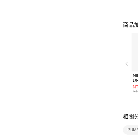
商品加
NI
U
1P
NT
統
NT
相關
PUM