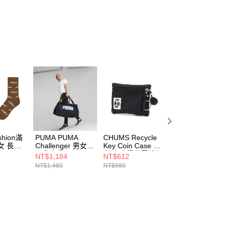
個人資料處理事宜，請瀏覽以下網址：
ee.tw/terms/#terms3
年的使用者請事先徵得法定代理人或監護人之同意方可使用
E先享後付」，若未經同意申辦者引起之損失，本公司不負相關責
AFTEE先享後付」時，將依據個別帳號之用戶狀況，依本公司
核予不同之上限額度；若仍有額度不足之情形，本公司將視審查
用戶進行身份認證。
一人註冊多個帳號或使用他人資訊註冊。若發現惡意使用之情
科技股份有限公司將有權停止該用戶之使用額度並採取法律行
shion滿
PUMA PUMA
CHUMS Recycle
CHUMS Recycle
女 長襪
Challenger 男女
Key Coin Case 男
Key Coin Case 男
7
運動中袋
女 卡夾證件零錢包
女 卡夾證件零錢
NT$1,184
NT$612
NT$612
07953102
CH603574K001
CH603574B005
NT$1,480
NT$680
NT$680