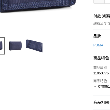
付款與運
超取滿NT$
付款方式
品牌
信用卡一
PUMA
信用卡分
商品特色
3 期 
商品編號
合作金
LINE Pay
11053775
華南商
Apple Pay
上海商
商品特色
國泰世
07995
悠遊付
臺灣中
匯豐（
全盈+PAY
聯邦商
商品相關分
元大商
AFTEE先