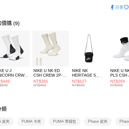
玉山商
品牌
P
相關說明
分享
台新國
【關於「A
運動配件
台灣樂
AFTEE
便利好安
運動類型
運送方式
價購 (9)
１．簡單
２．便利
7-11取貨
３．安心
每筆NT$1
【「AFT
宅配
１．於結帳
付」結帳
每筆NT$1
２．訂單
３．收到繳
付款後門
KE U J
NIKE U NK ED
NIKE NK
NIKE U N
／ATM／
NICORN CRW
CSH CREW 2P-
HERITAGE S
PLS CSH 
每筆NT$1
※ 請注意
R -160 男女 中
144 EMBRDY 男
SMIT 男女 側背包
144 DBL
$446
NT$365
NT$527
NT$284
絡購買商品
襪 FZ3393100
女 短統襪
BA5871010
襪 DH405
$550
NT$450
NT$650
NT$350
先享後付
FZ3073133
※ 交易是
是否繳費成
付客戶支
分類
【注意事
１．透過由
A 皮夾
PUMA 卡夾
PUMA 零錢包
Phase 皮夾
Pha
交易，需
求債權轉