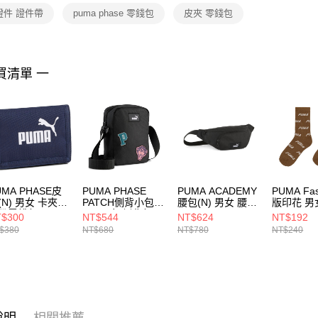
２．關於
證件 證件帶
puma phase 零錢包
皮夾 零錢包
https://aft
３．未成
「AFTE
任。
買清單 一
４．使用「
即時審查
結果請求
５．嚴禁
形，恩沛
動。
UMA PHASE皮
PUMA PHASE
PUMA ACADEMY
PUMA Fa
(N) 男女 卡夾證
PATCH側背小包
腰包(N) 男女 腰包
版印花 男
帶零錢包
(N) 男女 側背包
09148601
BB12600
$300
NT$544
NT$624
NT$192
475702
09219701
$380
NT$680
NT$780
NT$240