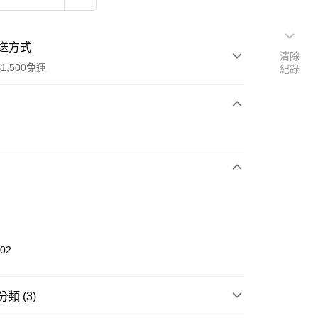
送方式
清除
1,500免運
紀錄
次付款
期付款
0 利率 每期
NT$126
21家銀行
庫商業銀行
第一商業銀行
業銀行
彰化商業銀行
業儲蓄銀行
台北富邦商業銀行
華商業銀行
兆豐國際商業銀行
102
小企業銀行
台中商業銀行
台灣）商業銀行
華泰商業銀行
業銀行
遠東國際商業銀行
類 (3)
業銀行
永豐商業銀行
享後付