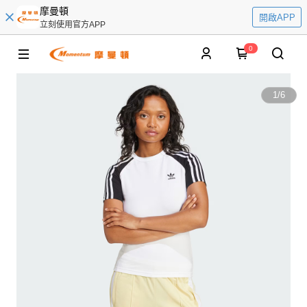
摩曼頓
開啟APP
立刻使用官方APP
0
1
/
6