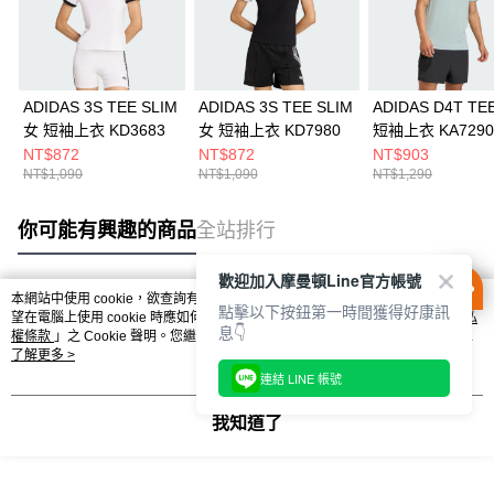
ADIDAS 3S TEE SLIM
ADIDAS 3S TEE SLIM
ADIDAS D4T TE
女 短袖上衣 KD3683
女 短袖上衣 KD7980
短袖上衣 KA7290
NT$872
NT$872
NT$903
NT$1,090
NT$1,090
NT$1,290
你可能有興趣的商品
全站排行
歡迎加入摩曼頓Line官方帳號
本網站中使用 cookie，欲查詢有關本網站使用 cookie 方式之詳情，及若您不希
點擊以下按鈕第一時間獲得好康訊
熱門標籤
望在電腦上使用 cookie 時應如何變更電腦的 cookie 設定，請參閱本網站「
隱私
息👇
權條款
」之 Cookie 聲明。您繼續使用本網站即表示您同意本公司得按本網站使
用條款之 Cookie 聲明使用 cookie。
了解更多 >
連結 LINE 帳號
我知道了