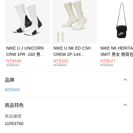
信用卡分期付款
3 期 0 利率 每期
NT$430
21家銀行
合作金庫商業銀行
第一商業銀行
LINE Pay
華南商業銀行
彰化商業銀行
Apple Pay
上海商業儲蓄銀行
台北富邦商業銀行
國泰世華商業銀行
兆豐國際商業銀行
悠遊付
臺灣中小企業銀行
台中商業銀行
NIKE U J UNICORN
NIKE U NK ED CSH
NIKE NK HERIT
匯豐（台灣）商業銀行
華泰商業銀行
CRW 1PR -160 男女
CREW 2P-144
SMIT 男女 側背
全盈+PAY
聯邦商業銀行
遠東國際商業銀行
中統襪 FZ3393100
EMBRDY 男女 短統襪
BA5871010
NT$446
NT$365
NT$527
元大商業銀行
永豐商業銀行
NT$550
NT$450
NT$650
AFTEE先享後付
FZ3073133
玉山商業銀行
星展（台灣）商業銀行
相關說明
台新國際商業銀行
中國信託商業銀行
品牌
【關於「AFTEE先享後付」】
台灣樂天信用卡公司
AFTEE先享後付是「在收到商品之後才付款」的支付方式。 讓您購物簡單
運送方式
ADIDAS
便利好安心！
１．簡單：不需註冊會員、不需綁卡、不需儲值。
7-11取貨(快速到店)
２．便利：只要手機號碼，簡訊認證，即可結帳。
商品特色
每筆NT$100，滿NT$1,500(含以上)免運費
３．安心：先確認商品／服務後，再付款。
商品編號
宅配
【「AFTEE先享後付」結帳流程】
１．於結帳方式選擇「AFTEE先享後付」後，將跳轉至「AFTEE先享後付」
11053760
每筆NT$100，滿NT$1,500(含以上)免運費
結帳頁面，進行簡訊認證並確認金額後，即可完成結帳。