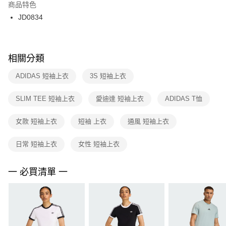
２．訂單成立數日內，您將收到繳費通知簡訊。
商品特色
付款後門市自取
３．收到繳費通知簡訊後14天內，點擊此簡訊中的連結，可透過四大超商／
JD0834
每筆NT$100，滿NT$1,500(含以上)免運費
ATM／網路銀行／等多元方式進行付款，方視為交易完成。
※ 請注意：結帳手續完成當下不需立刻繳費，但若您需要取消訂單，請聯絡
購買商品的店家。未經商家同意取消之訂單仍視為有效，需透過AFTEE先享
後付繳納相關費用。
※ 交易是否成功請以「AFTEE先享後付 」之結帳頁面顯示為準，若有關於
相關分類
是否繳費成功／繳費後需取消欲退款等相關疑問，請聯繫「AFTEE先享後付
客戶支援中心」
https://netprotections.freshdesk.com/support/home
ADIDAS 短袖上衣
3S 短袖上衣
【注意事項】
SLIM TEE 短袖上衣
愛迪達 短袖上衣
ADIDAS T恤
１．透過由恩沛科技股份有限公司提供之「AFTEE先享後付」服務完成之交
易，需依本服務之必要範圍內提供個人資料，並將交易相關給付款項請求債
權轉讓予恩沛科技股份有限公司。
女款 短袖上衣
短袖 上衣
通風 短袖上衣
２．關於個人資料處理事宜，請瀏覽以下網址：
https://aftee.tw/terms/#terms3
日常 短袖上衣
女性 短袖上衣
３．未成年的使用者請事先徵得法定代理人或監護人之同意方可使用
「AFTEE先享後付」，若未經同意申辦者引起之損失，本公司不負相關責
任。
一 必買清單 一
４．使用「AFTEE先享後付」時，將依據個別帳號之用戶狀況，依本公司即
時審查核予不同之上限額度；若仍有額度不足之情形，本公司將視審查結果
請求用戶進行身份認證。
５．嚴禁一人註冊多個帳號或使用他人資訊註冊。若發現惡意使用之情形，
恩沛科技股份有限公司將有權停止該用戶之使用額度並採取法律行動。