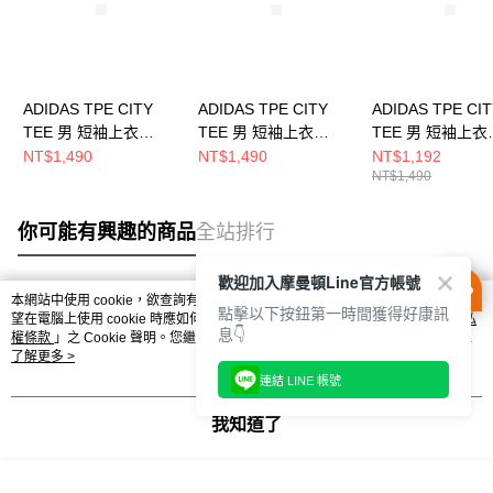
ADIDAS TPE CITY
ADIDAS TPE CITY
ADIDAS TPE CI
TEE 男 短袖上衣
TEE 男 短袖上衣
TEE 男 短袖上衣
KE1334
KE1333
KR1711
NT$1,490
NT$1,490
NT$1,192
NT$1,490
你可能有興趣的商品
全站排行
歡迎加入摩曼頓Line官方帳號
本網站中使用 cookie，欲查詢有關本網站使用 cookie 方式之詳情，及若您不希
點擊以下按鈕第一時間獲得好康訊
熱門標籤
望在電腦上使用 cookie 時應如何變更電腦的 cookie 設定，請參閱本網站「
隱私
息👇
權條款
」之 Cookie 聲明。您繼續使用本網站即表示您同意本公司得按本網站使
用條款之 Cookie 聲明使用 cookie。
了解更多 >
連結 LINE 帳號
我知道了