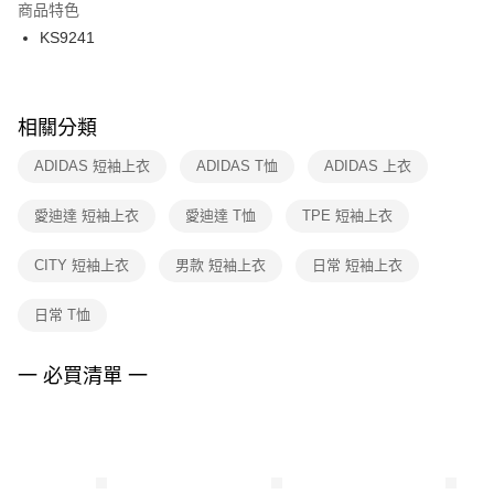
２．訂單成立數日內，您將收到繳費通知簡訊。
商品特色
付款後門市自取
３．收到繳費通知簡訊後14天內，點擊此簡訊中的連結，可透過四大超商／
KS9241
每筆NT$100，滿NT$1,500(含以上)免運費
ATM／網路銀行／等多元方式進行付款，方視為交易完成。
※ 請注意：結帳手續完成當下不需立刻繳費，但若您需要取消訂單，請聯絡
購買商品的店家。未經商家同意取消之訂單仍視為有效，需透過AFTEE先享
後付繳納相關費用。
※ 交易是否成功請以「AFTEE先享後付 」之結帳頁面顯示為準，若有關於
相關分類
是否繳費成功／繳費後需取消欲退款等相關疑問，請聯繫「AFTEE先享後付
客戶支援中心」
https://netprotections.freshdesk.com/support/home
ADIDAS 短袖上衣
ADIDAS T恤
ADIDAS 上衣
【注意事項】
愛迪達 短袖上衣
愛迪達 T恤
TPE 短袖上衣
１．透過由恩沛科技股份有限公司提供之「AFTEE先享後付」服務完成之交
易，需依本服務之必要範圍內提供個人資料，並將交易相關給付款項請求債
權轉讓予恩沛科技股份有限公司。
CITY 短袖上衣
男款 短袖上衣
日常 短袖上衣
２．關於個人資料處理事宜，請瀏覽以下網址：
https://aftee.tw/terms/#terms3
日常 T恤
３．未成年的使用者請事先徵得法定代理人或監護人之同意方可使用
「AFTEE先享後付」，若未經同意申辦者引起之損失，本公司不負相關責
任。
一 必買清單 一
４．使用「AFTEE先享後付」時，將依據個別帳號之用戶狀況，依本公司即
時審查核予不同之上限額度；若仍有額度不足之情形，本公司將視審查結果
請求用戶進行身份認證。
５．嚴禁一人註冊多個帳號或使用他人資訊註冊。若發現惡意使用之情形，
恩沛科技股份有限公司將有權停止該用戶之使用額度並採取法律行動。