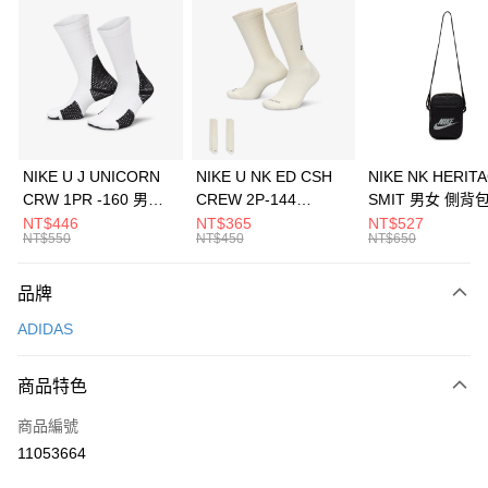
信用卡分期付款
3 期 0 利率 每期
NT$496
21家銀行
合作金庫商業銀行
第一商業銀行
LINE Pay
華南商業銀行
彰化商業銀行
Apple Pay
上海商業儲蓄銀行
台北富邦商業銀行
國泰世華商業銀行
兆豐國際商業銀行
悠遊付
臺灣中小企業銀行
台中商業銀行
NIKE U J UNICORN
NIKE U NK ED CSH
NIKE NK HERIT
匯豐（台灣）商業銀行
華泰商業銀行
CRW 1PR -160 男女
CREW 2P-144
SMIT 男女 側背
全盈+PAY
聯邦商業銀行
遠東國際商業銀行
中統襪 FZ3393100
EMBRDY 男女 短統襪
BA5871010
NT$446
NT$365
NT$527
元大商業銀行
永豐商業銀行
NT$550
NT$450
NT$650
AFTEE先享後付
FZ3073133
玉山商業銀行
星展（台灣）商業銀行
相關說明
台新國際商業銀行
中國信託商業銀行
品牌
【關於「AFTEE先享後付」】
台灣樂天信用卡公司
AFTEE先享後付是「在收到商品之後才付款」的支付方式。 讓您購物簡單
運送方式
ADIDAS
便利好安心！
１．簡單：不需註冊會員、不需綁卡、不需儲值。
7-11取貨(快速到店)
２．便利：只要手機號碼，簡訊認證，即可結帳。
商品特色
每筆NT$100，滿NT$1,500(含以上)免運費
３．安心：先確認商品／服務後，再付款。
商品編號
宅配
【「AFTEE先享後付」結帳流程】
１．於結帳方式選擇「AFTEE先享後付」後，將跳轉至「AFTEE先享後付」
11053664
每筆NT$100，滿NT$1,500(含以上)免運費
結帳頁面，進行簡訊認證並確認金額後，即可完成結帳。