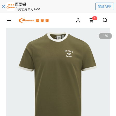
摩曼頓
開啟APP
立刻使用官方APP
0
1
/
4