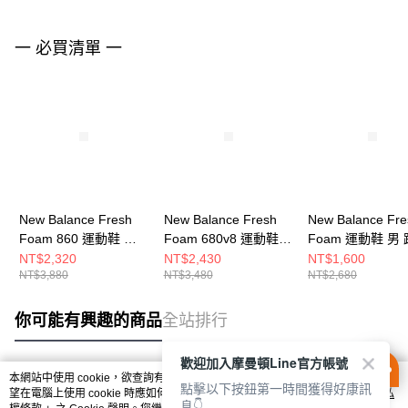
一 必買清單 一
New Balance Fresh
New Balance Fresh
New Balance Fre
Foam 860 運動鞋 女
Foam 680v8 運動鞋
Foam 運動鞋 男
跑步鞋 W86014A-D
男 跑步鞋
鞋 MAMASSA1-2
NT$2,320
NT$2,430
NT$1,600
NT$3,880
NT$3,480
NT$2,680
M680WBK8-2E
你可能有興趣的商品
全站排行
歡迎加入摩曼頓Line官方帳號
本網站中使用 cookie，欲查詢有關本網站使用 cookie 方式之詳情，及若您不希
點擊以下按鈕第一時間獲得好康訊
熱門標籤
望在電腦上使用 cookie 時應如何變更電腦的 cookie 設定，請參閱本網站「
隱私
息👇