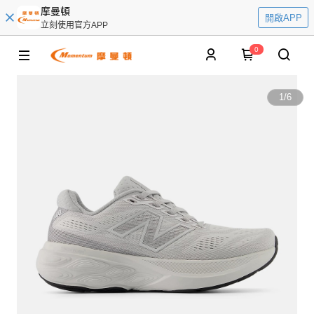
摩曼頓
開啟APP
立刻使用官方APP
0
1
/
6