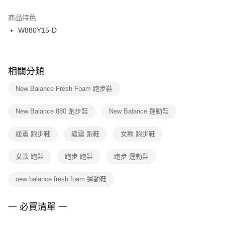
結帳頁面，進行簡訊認證並確認金額後，即可完成結帳。
２．訂單成立數日內，您將收到繳費通知簡訊。
商品特色
付款後門市自取
３．收到繳費通知簡訊後14天內，點擊此簡訊中的連結，可透過四大超商／
W880Y15-D
每筆NT$100，滿NT$1,500(含以上)免運費
ATM／網路銀行／等多元方式進行付款，方視為交易完成。
※ 請注意：結帳手續完成當下不需立刻繳費，但若您需要取消訂單，請聯絡
購買商品的店家。未經商家同意取消之訂單仍視為有效，需透過AFTEE先享
後付繳納相關費用。
※ 交易是否成功請以「AFTEE先享後付 」之結帳頁面顯示為準，若有關於
相關分類
是否繳費成功／繳費後需取消欲退款等相關疑問，請聯繫「AFTEE先享後付
客戶支援中心」
https://netprotections.freshdesk.com/support/home
New Balance Fresh Foam 跑步鞋
【注意事項】
New Balance 880 跑步鞋
New Balance 運動鞋
１．透過由恩沛科技股份有限公司提供之「AFTEE先享後付」服務完成之交
易，需依本服務之必要範圍內提供個人資料，並將交易相關給付款項請求債
權轉讓予恩沛科技股份有限公司。
緩震 跑步鞋
緩震 跑鞋
女款 跑步鞋
２．關於個人資料處理事宜，請瀏覽以下網址：
https://aftee.tw/terms/#terms3
女款 跑鞋
跑步 跑鞋
跑步 運動鞋
３．未成年的使用者請事先徵得法定代理人或監護人之同意方可使用
「AFTEE先享後付」，若未經同意申辦者引起之損失，本公司不負相關責
任。
new balance fresh foam 運動鞋
４．使用「AFTEE先享後付」時，將依據個別帳號之用戶狀況，依本公司即
時審查核予不同之上限額度；若仍有額度不足之情形，本公司將視審查結果
請求用戶進行身份認證。
一 必買清單 一
５．嚴禁一人註冊多個帳號或使用他人資訊註冊。若發現惡意使用之情形，
恩沛科技股份有限公司將有權停止該用戶之使用額度並採取法律行動。