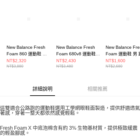
New Balance Fresh
New Balance Fresh
New Balance Fre
Foam 860 運動鞋 女
Foam 680v8 運動鞋
Foam 運動鞋 男
跑步鞋 W86014A-D
男 跑步鞋
鞋 MAMASSA1-2
NT$2,320
NT$2,430
NT$1,600
NT$3,880
NT$3,480
NT$2,680
M680WBK8-2E
詳細說明
相關推薦
這雙適合公路跑的運動鞋選用工學網眼鞋面製造，提供舒適透氣
著感，穿著一整天都依然感覺輕鬆。
Fresh Foam X 中底泡棉含有約 3% 生物基材質，提供極致緩震
的輕盈腳感。