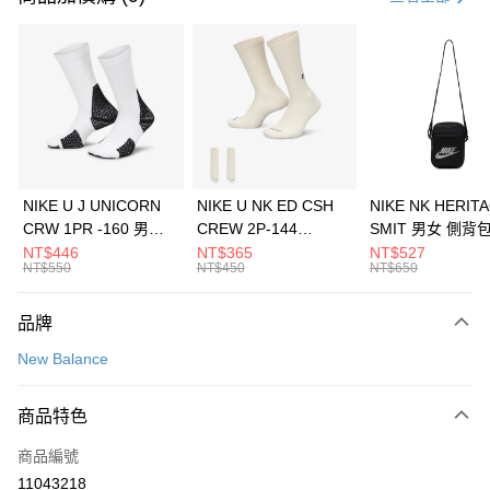
信用卡分期付款
3 期 0 利率 每期
NT$1,226
21家銀行
合作金庫商業銀行
第一商業銀行
LINE Pay
華南商業銀行
彰化商業銀行
Apple Pay
上海商業儲蓄銀行
台北富邦商業銀行
國泰世華商業銀行
兆豐國際商業銀行
悠遊付
臺灣中小企業銀行
台中商業銀行
NIKE U J UNICORN
NIKE U NK ED CSH
NIKE NK HERIT
匯豐（台灣）商業銀行
華泰商業銀行
CRW 1PR -160 男女
CREW 2P-144
SMIT 男女 側背
全盈+PAY
聯邦商業銀行
遠東國際商業銀行
中統襪 FZ3393100
EMBRDY 男女 短統襪
BA5871010
NT$446
NT$365
NT$527
元大商業銀行
永豐商業銀行
NT$550
NT$450
NT$650
AFTEE先享後付
FZ3073133
玉山商業銀行
星展（台灣）商業銀行
相關說明
台新國際商業銀行
中國信託商業銀行
品牌
【關於「AFTEE先享後付」】
台灣樂天信用卡公司
AFTEE先享後付是「在收到商品之後才付款」的支付方式。 讓您購物簡單
運送方式
New Balance
便利好安心！
１．簡單：不需註冊會員、不需綁卡、不需儲值。
7-11取貨(快速到店)
２．便利：只要手機號碼，簡訊認證，即可結帳。
商品特色
每筆NT$100，滿NT$1,500(含以上)免運費
３．安心：先確認商品／服務後，再付款。
商品編號
宅配
【「AFTEE先享後付」結帳流程】
１．於結帳方式選擇「AFTEE先享後付」後，將跳轉至「AFTEE先享後付」
11043218
每筆NT$100，滿NT$1,500(含以上)免運費