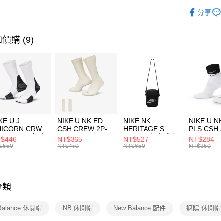
玉山商
品牌
Ne
相關說明
分享
台新國
【關於「A
運動配件
台灣樂
AFTEE
便利好安
運動類型
運送方式
價購 (9)
１．簡單
２．便利
促銷活動
7-11取貨
３．安心
每筆NT$1
【「AFT
宅配
１．於結帳
付」結帳
每筆NT$1
２．訂單
３．收到繳
付款後門
KE U J
NIKE U NK ED
NIKE NK
NIKE U N
／ATM／
NICORN CRW
CSH CREW 2P-
HERITAGE S
PLS CSH 
每筆NT$1
※ 請注意
R -160 男女 中
144 EMBRDY 男
SMIT 男女 側背包
144 DBL
$446
NT$365
NT$527
NT$284
絡購買商品
襪 FZ3393100
女 短統襪
BA5871010
襪 DH405
$550
NT$450
NT$650
NT$350
先享後付
FZ3073133
※ 交易是
是否繳費成
付客戶支
分類
【注意事
１．透過由
Balance 休閒帽
NB 休閒帽
New Balance 配件
遮陽 休閒帽
交易，需
求債權轉