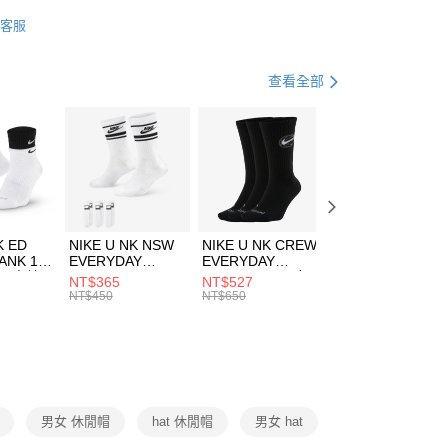
業銀行
星展（台灣）商業銀行
w Balance
配件
客服
際商業銀行
中國信託商業銀行
FTEE先享後付」】
帽款
休閒帽
天信用卡公司
先享後付是「在收到商品之後才付款」的支付方式。 讓您購物簡單
心！
休閒戶外
配件
查看全部
：不需註冊會員、不需綁卡、不需儲值。
：只要手機號碼，簡訊認證，即可結帳。
夏日休閒帽款｜最低5折
(快速到店)
：先確認商品／服務後，再付款。
00，滿NT$1,500(含以上)免運費
EE先享後付」結帳流程】
方式選擇「AFTEE先享後付」後，將跳轉至「AFTEE先享後
頁面，進行簡訊認證並確認金額後，即可完成結帳。
00，滿NT$1,500(含以上)免運費
成立數日內，您將收到繳費通知簡訊。
費通知簡訊後14天內，點擊此簡訊中的連結，可透過四大超商
市自取
K ED
NIKE U NK NSW
NIKE U NK CREW
NIKE U NK
網路銀行／等多元方式進行付款，方視為交易完成。
ANK 1P
EVERYDAY
EVERYDAY
EVERYDAY LTW
00，滿NT$1,500(含以上)免運費
：結帳手續完成當下不需立刻繳費，但若您需要取消訂單，請聯
 男 中統
ESSENTIAL CR
BBALL 3PR 男女
ANKLE 3PR 男女
NT$365
NT$527
NT$365
的店家。未經商家同意取消之訂單仍視為有效，需透過AFTEE
8104
男女 短統襪
長統襪
踝襪 SX7677010
NT$450
NT$650
NT$450
繳納相關費用。
DX5089103
DA2123010
否成功請以「AFTEE先享後付 」之結帳頁面顯示為準，若有關於
功／繳費後需取消欲退款等相關疑問，請聯繫「AFTEE先享後
援中心」
https://netprotections.freshdesk.com/support/home
項】
恩沛科技股份有限公司提供之「AFTEE先享後付」服務完成之
男女 休閒帽
hat 休閒帽
男女 hat
依本服務之必要範圍內提供個人資料，並將交易相關給付款項請
讓予恩沛科技股份有限公司。