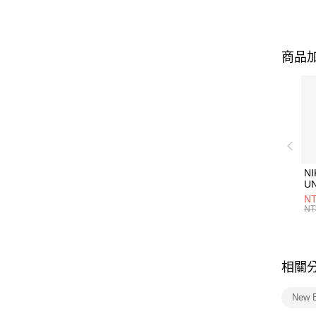
商品加
NI
U
1P
NT
統
NT
相關
New 