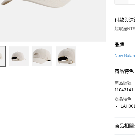
付款與運
超取滿NT$
付款方式
品牌
信用卡一
New Bala
信用卡分
商品特色
3 期 
商品編號
合作金
LINE Pay
11043141
華南商
Apple Pay
上海商
商品特色
國泰世
LAH001
悠遊付
臺灣中
匯豐（
全盈+PAY
聯邦商
商品相關分
元大商
AFTEE先