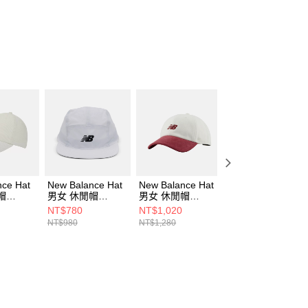
個人資料處理事宜，請瀏覽以下網址：
ee.tw/terms/#terms3
年的使用者請事先徵得法定代理人或監護人之同意方可使用
E先享後付」，若未經同意申辦者引起之損失，本公司不負相關責
AFTEE先享後付」時，將依據個別帳號之用戶狀況，依本公司
核予不同之上限額度；若仍有額度不足之情形，本公司將視審查
用戶進行身份認證。
一人註冊多個帳號或使用他人資訊註冊。若發現惡意使用之情
科技股份有限公司將有權停止該用戶之使用額度並採取法律行
nce Hat
New Balance Hat
New Balance Hat
New Balance Hat
帽
男女 休閒帽
男女 休閒帽
男女 休閒帽
SST-F
LAH00353WT-F
LAH00443MOA-F
LAH51004DUS-F
NT$780
NT$1,020
NT$700
NT$980
NT$1,280
NT$880