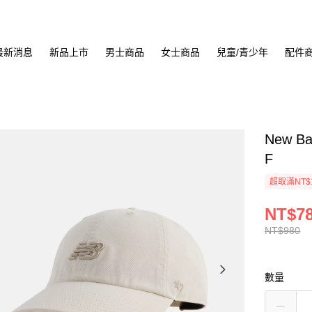
最新消息
新品上市
男士商品
女士商品
兒童/青少年
配件
New B
F
超取滿NT$
NT$7
NT$980
數量