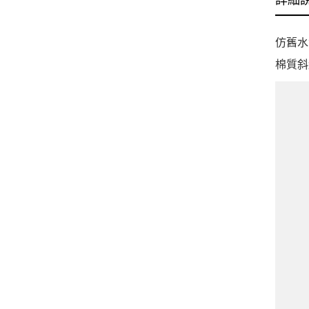
詳細
仿舊水
棉質斜