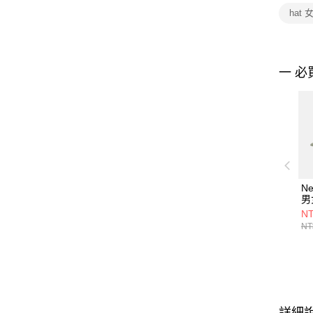
hat 
一 必
Ne
男
LA
NT
NT