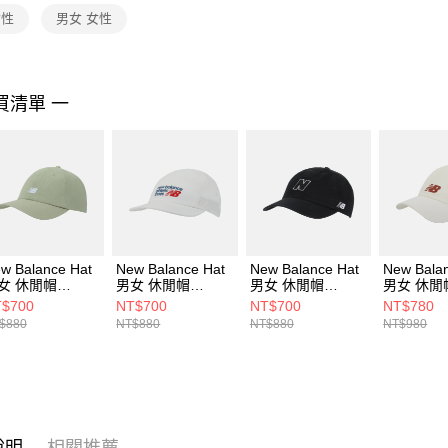
２．關於
女性
男女 女性
https://aft
３．未成
「AFTE
任。
買清單 一
４．使用「
即時審查
結果請求
５．嚴禁
形，恩沛
動。
w Balance Hat
New Balance Hat
New Balance Hat
New Bala
女 休閒帽
男女 休閒帽
男女 休閒帽
男女 休閒
H51004GAS-F
LAH51017SST-F
LAH51005BK-F
AC84454
$700
NT$700
NT$700
NT$780
$880
NT$880
NT$880
NT$980