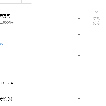
送方式
清除
1,500免運
紀錄
次付款
nce
期付款
0 利率 每期
NT$326
21家銀行
庫商業銀行
第一商業銀行
業銀行
彰化商業銀行
業儲蓄銀行
台北富邦商業銀行
華商業銀行
兆豐國際商業銀行
51LIN-F
小企業銀行
台中商業銀行
台灣）商業銀行
華泰商業銀行
業銀行
遠東國際商業銀行
類 (4)
業銀行
永豐商業銀行
享後付