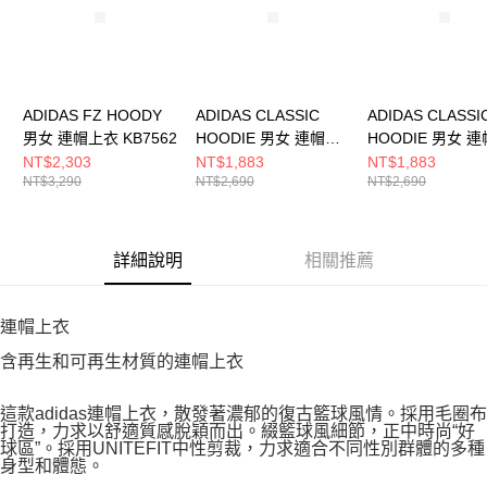
ADIDAS FZ HOODY
ADIDAS CLASSIC
ADIDAS CLASSI
男女 連帽上衣 KB7562
HOODIE 男女 連帽上
HOODIE 男女 
衣 JV7536
衣 JV7537
NT$2,303
NT$1,883
NT$1,883
NT$3,290
NT$2,690
NT$2,690
詳細說明
相關推薦
連帽上衣
含再生和可再生材質的連帽上衣
這款adidas連帽上衣，散發著濃郁的復古籃球風情。採用毛圈布
打造，力求以舒適質感脫穎而出。綴籃球風細節，正中時尚“好
球區”。採用UNITEFIT中性剪裁，力求適合不同性別群體的多種
身型和體態。