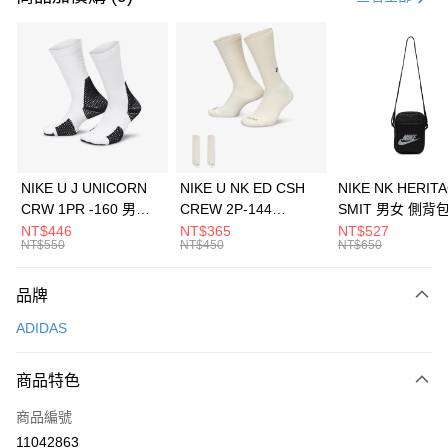
信用卡分期付款
3 期 0 利率 每期
NT$1,296
21家銀行
合作金庫商業銀行
第一商業銀行
LINE Pay
華南商業銀行
彰化商業銀行
Apple Pay
上海商業儲蓄銀行
台北富邦商業銀行
國泰世華商業銀行
兆豐國際商業銀行
悠遊付
臺灣中小企業銀行
台中商業銀行
NIKE U J UNICORN
NIKE U NK ED CSH
NIKE NK HERIT
匯豐（台灣）商業銀行
華泰商業銀行
CRW 1PR -160 男女
CREW 2P-144
SMIT 男女 側背
全盈+PAY
聯邦商業銀行
遠東國際商業銀行
中統襪 FZ3393100
EMBRDY 男女 短統襪
BA5871010
NT$446
NT$365
NT$527
元大商業銀行
永豐商業銀行
NT$550
NT$450
NT$650
AFTEE先享後付
FZ3073133
玉山商業銀行
星展（台灣）商業銀行
相關說明
台新國際商業銀行
中國信託商業銀行
品牌
【關於「AFTEE先享後付」】
台灣樂天信用卡公司
AFTEE先享後付是「在收到商品之後才付款」的支付方式。 讓您購物簡單
運送方式
ADIDAS
便利好安心！
１．簡單：不需註冊會員、不需綁卡、不需儲值。
7-11取貨(快速到店)
２．便利：只要手機號碼，簡訊認證，即可結帳。
商品特色
每筆NT$100，滿NT$1,500(含以上)免運費
３．安心：先確認商品／服務後，再付款。
商品編號
宅配
【「AFTEE先享後付」結帳流程】
１．於結帳方式選擇「AFTEE先享後付」後，將跳轉至「AFTEE先享後付」
11042863
每筆NT$100，滿NT$1,500(含以上)免運費