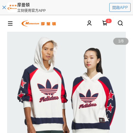
摩曼頓
開啟APP
立刻使用官方APP
0
1
/
8