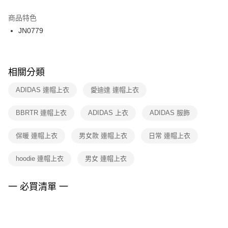
結帳頁面，進行簡訊認證並確認金額後，即可完成結帳。
２．訂單成立數日內，您將收到繳費通知簡訊。
商品特色
付款後門市自取
３．收到繳費通知簡訊後14天內，點擊此簡訊中的連結，可透過四大超商／
JN0779
每筆NT$100，滿NT$1,500(含以上)免運費
ATM／網路銀行／等多元方式進行付款，方視為交易完成。
※ 請注意：結帳手續完成當下不需立刻繳費，但若您需要取消訂單，請聯絡
購買商品的店家。未經商家同意取消之訂單仍視為有效，需透過AFTEE先享
後付繳納相關費用。
※ 交易是否成功請以「AFTEE先享後付 」之結帳頁面顯示為準，若有關於
相關分類
是否繳費成功／繳費後需取消欲退款等相關疑問，請聯繫「AFTEE先享後付
客戶支援中心」
https://netprotections.freshdesk.com/support/home
ADIDAS 連帽上衣
愛迪達 連帽上衣
【注意事項】
BBRTR 連帽上衣
ADIDAS 上衣
ADIDAS 服飾
１．透過由恩沛科技股份有限公司提供之「AFTEE先享後付」服務完成之交
易，需依本服務之必要範圍內提供個人資料，並將交易相關給付款項請求債
權轉讓予恩沛科技股份有限公司。
保暖 連帽上衣
男女款 連帽上衣
日常 連帽上衣
２．關於個人資料處理事宜，請瀏覽以下網址：
https://aftee.tw/terms/#terms3
hoodie 連帽上衣
男女 連帽上衣
３．未成年的使用者請事先徵得法定代理人或監護人之同意方可使用
「AFTEE先享後付」，若未經同意申辦者引起之損失，本公司不負相關責
任。
一 必買清單 一
４．使用「AFTEE先享後付」時，將依據個別帳號之用戶狀況，依本公司即
時審查核予不同之上限額度；若仍有額度不足之情形，本公司將視審查結果
請求用戶進行身份認證。
５．嚴禁一人註冊多個帳號或使用他人資訊註冊。若發現惡意使用之情形，
恩沛科技股份有限公司將有權停止該用戶之使用額度並採取法律行動。