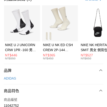
信用卡分期付款
3 期 0 利率 每期
NT$896
21家銀行
合作金庫商業銀行
第一商業銀行
LINE Pay
華南商業銀行
彰化商業銀行
Apple Pay
上海商業儲蓄銀行
台北富邦商業銀行
國泰世華商業銀行
兆豐國際商業銀行
悠遊付
臺灣中小企業銀行
台中商業銀行
NIKE U J UNICORN
NIKE U NK ED CSH
NIKE NK HERIT
匯豐（台灣）商業銀行
華泰商業銀行
CRW 1PR -160 男女
CREW 2P-144
SMIT 男女 側背
全盈+PAY
聯邦商業銀行
遠東國際商業銀行
中統襪 FZ3393100
EMBRDY 男女 短統襪
BA5871010
NT$446
NT$365
NT$527
元大商業銀行
永豐商業銀行
NT$550
NT$450
NT$650
AFTEE先享後付
FZ3073133
玉山商業銀行
星展（台灣）商業銀行
相關說明
台新國際商業銀行
中國信託商業銀行
品牌
【關於「AFTEE先享後付」】
台灣樂天信用卡公司
AFTEE先享後付是「在收到商品之後才付款」的支付方式。 讓您購物簡單
運送方式
ADIDAS
便利好安心！
１．簡單：不需註冊會員、不需綁卡、不需儲值。
7-11取貨(快速到店)
２．便利：只要手機號碼，簡訊認證，即可結帳。
商品特色
每筆NT$100，滿NT$1,500(含以上)免運費
３．安心：先確認商品／服務後，再付款。
商品編號
宅配
【「AFTEE先享後付」結帳流程】
１．於結帳方式選擇「AFTEE先享後付」後，將跳轉至「AFTEE先享後付」
11042752
每筆NT$100，滿NT$1,500(含以上)免運費