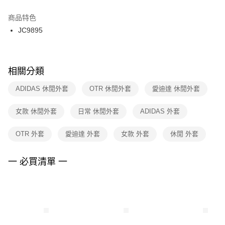
結帳頁面，進行簡訊認證並確認金額後，即可完成結帳。
２．訂單成立數日內，您將收到繳費通知簡訊。
商品特色
付款後門市自取
３．收到繳費通知簡訊後14天內，點擊此簡訊中的連結，可透過四大超商／
JC9895
每筆NT$100，滿NT$1,500(含以上)免運費
ATM／網路銀行／等多元方式進行付款，方視為交易完成。
※ 請注意：結帳手續完成當下不需立刻繳費，但若您需要取消訂單，請聯絡
購買商品的店家。未經商家同意取消之訂單仍視為有效，需透過AFTEE先享
後付繳納相關費用。
※ 交易是否成功請以「AFTEE先享後付 」之結帳頁面顯示為準，若有關於
相關分類
是否繳費成功／繳費後需取消欲退款等相關疑問，請聯繫「AFTEE先享後付
客戶支援中心」
https://netprotections.freshdesk.com/support/home
ADIDAS 休閒外套
OTR 休閒外套
愛迪達 休閒外套
【注意事項】
女款 休閒外套
日常 休閒外套
ADIDAS 外套
１．透過由恩沛科技股份有限公司提供之「AFTEE先享後付」服務完成之交
易，需依本服務之必要範圍內提供個人資料，並將交易相關給付款項請求債
權轉讓予恩沛科技股份有限公司。
OTR 外套
愛迪達 外套
女款 外套
休閒 外套
２．關於個人資料處理事宜，請瀏覽以下網址：
https://aftee.tw/terms/#terms3
３．未成年的使用者請事先徵得法定代理人或監護人之同意方可使用
一 必買清單 一
「AFTEE先享後付」，若未經同意申辦者引起之損失，本公司不負相關責
任。
４．使用「AFTEE先享後付」時，將依據個別帳號之用戶狀況，依本公司即
時審查核予不同之上限額度；若仍有額度不足之情形，本公司將視審查結果
請求用戶進行身份認證。
５．嚴禁一人註冊多個帳號或使用他人資訊註冊。若發現惡意使用之情形，
恩沛科技股份有限公司將有權停止該用戶之使用額度並採取法律行動。