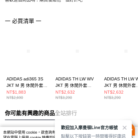
一 必買清單 一
ADIDAS adi365 3S
ADIDAS TH LW WV
ADIDAS TH LW 
JKT M 男 休閒外套
JKT 男 休閒外套
JKT 男 休閒外套
KQ8061
KR2511
KR2512
NT$1,883
NT$2,632
NT$2,632
NT$2,690
NT$3,290
NT$3,290
你可能有興趣的商品
全站排行
歡迎加入摩曼頓Line官方帳號
本網站中使用 cookie，欲查詢有關本網站使用 cookie 方式之詳情，及若您不希
點擊以下按鈕第一時間獲得好康訊
熱門標籤
望在電腦上使用 cookie 時應如何變更電腦的 cookie 設定，請參閱本網站「
隱私