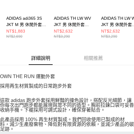
ADIDAS adi365 3S
ADIDAS TH LW WV
ADIDAS TH LW 
JKT M 男 休閒外套
JKT 男 休閒外套
JKT 男 休閒外套
KQ8061
KR2511
KR2512
NT$1,883
NT$2,632
NT$2,632
NT$2,690
NT$3,290
NT$3,290
詳細說明
相關推薦
OWN THE RUN 運動外套
採用再生材質製成的日常跑步外套
這款 adidas 跑步外套採用鮮豔的撞色設計，搭配反光細節，讓
你每次出門跑步都能展現與眾不同的造型。胸前拉鍊口袋可妥善
收納手機。下襬採用可調式設計，確保穿著貼合。
此產品採用 100% 再生材質製成。我們回收使用已製成的材
料，減少生產廢棄物、降低對有限資源的依賴，並減少產品的碳
足跡。