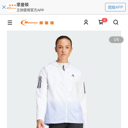
摩曼頓
開啟APP
立刻使用官方APP
0
1
/
6