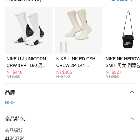
信用卡分期付款
3 期 0 利率 每期
NT$1,166
21家銀行
合作金庫商業銀行
第一商業銀行
LINE Pay
華南商業銀行
彰化商業銀行
Apple Pay
上海商業儲蓄銀行
台北富邦商業銀行
國泰世華商業銀行
兆豐國際商業銀行
悠遊付
臺灣中小企業銀行
台中商業銀行
NIKE U J UNICORN
NIKE U NK ED CSH
NIKE NK HERIT
匯豐（台灣）商業銀行
華泰商業銀行
CRW 1PR -160 男女
CREW 2P-144
SMIT 男女 側背
全盈+PAY
聯邦商業銀行
遠東國際商業銀行
中統襪 FZ3393100
EMBRDY 男女 短統襪
BA5871010
NT$446
NT$365
NT$527
元大商業銀行
永豐商業銀行
NT$550
NT$450
NT$650
AFTEE先享後付
FZ3073133
玉山商業銀行
星展（台灣）商業銀行
相關說明
台新國際商業銀行
中國信託商業銀行
品牌
【關於「AFTEE先享後付」】
台灣樂天信用卡公司
AFTEE先享後付是「在收到商品之後才付款」的支付方式。 讓您購物簡單
運送方式
NIKE
便利好安心！
１．簡單：不需註冊會員、不需綁卡、不需儲值。
7-11取貨(快速到店)
２．便利：只要手機號碼，簡訊認證，即可結帳。
商品特色
每筆NT$100，滿NT$1,500(含以上)免運費
３．安心：先確認商品／服務後，再付款。
商品編號
宅配
【「AFTEE先享後付」結帳流程】
１．於結帳方式選擇「AFTEE先享後付」後，將跳轉至「AFTEE先享後付」
11040794
每筆NT$100，滿NT$1,500(含以上)免運費