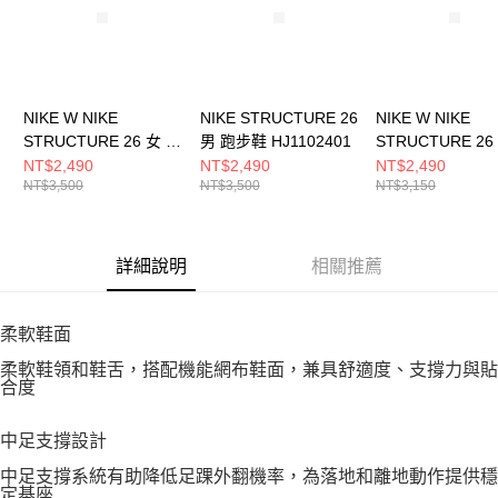
NIKE W NIKE
NIKE STRUCTURE 26
NIKE W NIKE
STRUCTURE 26 女 跑
男 跑步鞋 HJ1102401
STRUCTURE 26
步鞋 HJ1101103
步鞋 HJ1101102
NT$2,490
NT$2,490
NT$2,490
NT$3,500
NT$3,500
NT$3,150
詳細說明
相關推薦
柔軟鞋面
柔軟鞋領和鞋舌，搭配機能網布鞋面，兼具舒適度、支撐力與貼
合度
中足支撐設計
中足支撐系統有助降低足踝外翻機率，為落地和離地動作提供穩
定基座