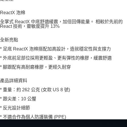
ReactX 泡棉
全掌式 ReactX 中底舒適緩震，加倍回傳能量。 相較於先前的
React 技術，靈敏度提升 13%
全新亮點
* 足底 ReactX 泡棉搭配加高設計，造就穩定性與支撐力
* 外底前足部位採用更輕盈、更有彈性的橡膠，緩震舒適
* 腳跟配有高耐磨橡膠，更經久耐穿
產品詳細資料
* 重量：約 262 公克 (女款 US 8 號)
* 跟尖差：10 公釐
* 反光設計細節
* 不適合作為個人防護裝備 (PPE)