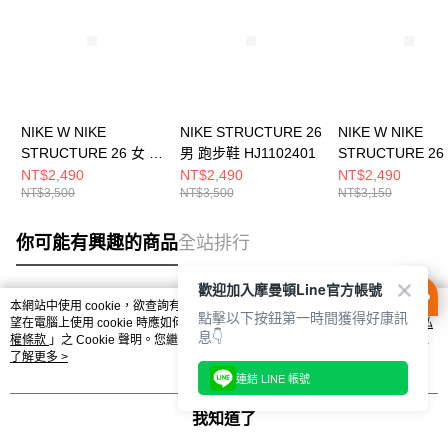
NIKE W NIKE
NIKE STRUCTURE 26
NIKE W NIKE
STRUCTURE 26 女 跑
男 跑步鞋 HJ1102401
STRUCTURE 26
步鞋 HJ1101103
步鞋 HJ1101102
NT$2,490
NT$2,490
NT$2,490
NT$3,500
NT$3,500
NT$3,150
你可能有興趣的商品
全站排行
歡迎加入摩曼頓Line官方帳號
本網站中使用 cookie，欲查詢有關本網站使用 cookie 方式之詳情，及若您不希
點擊以下按鈕第一時間獲得好康訊
熱門標籤
望在電腦上使用 cookie 時應如何變更電腦的 cookie 設定，請參閱本網站「
隱私
息👇
權條款
」之 Cookie 聲明。您繼續使用本網站即表示您同意本公司得按本網站使
用條款之 Cookie 聲明使用 cookie。
了解更多 >
連結 LINE 帳號
我知道了