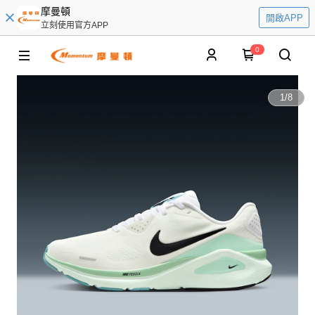
摩曼頓
開啟APP
立刻使用官方APP
0
1
/
8