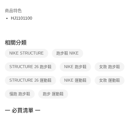
結帳頁面，進行簡訊認證並確認金額後，即可完成結帳。
２．訂單成立數日內，您將收到繳費通知簡訊。
商品特色
付款後門市自取
３．收到繳費通知簡訊後14天內，點擊此簡訊中的連結，可透過四大超商／
HJ1101100
每筆NT$100，滿NT$1,500(含以上)免運費
ATM／網路銀行／等多元方式進行付款，方視為交易完成。
※ 請注意：結帳手續完成當下不需立刻繳費，但若您需要取消訂單，請聯絡
購買商品的店家。未經商家同意取消之訂單仍視為有效，需透過AFTEE先享
後付繳納相關費用。
※ 交易是否成功請以「AFTEE先享後付 」之結帳頁面顯示為準，若有關於
相關分類
是否繳費成功／繳費後需取消欲退款等相關疑問，請聯繫「AFTEE先享後付
客戶支援中心」
https://netprotections.freshdesk.com/support/home
NIKE STRUCTURE
跑步鞋 NIKE
【注意事項】
STRUCTURE 26 跑步鞋
NIKE 跑步鞋
女款 跑步鞋
１．透過由恩沛科技股份有限公司提供之「AFTEE先享後付」服務完成之交
易，需依本服務之必要範圍內提供個人資料，並將交易相關給付款項請求債
權轉讓予恩沛科技股份有限公司。
STRUCTURE 26 運動鞋
NIKE 運動鞋
女款 運動鞋
２．關於個人資料處理事宜，請瀏覽以下網址：
https://aftee.tw/terms/#terms3
慢跑 跑步鞋
跑步 運動鞋
３．未成年的使用者請事先徵得法定代理人或監護人之同意方可使用
「AFTEE先享後付」，若未經同意申辦者引起之損失，本公司不負相關責
任。
一 必買清單 一
４．使用「AFTEE先享後付」時，將依據個別帳號之用戶狀況，依本公司即
時審查核予不同之上限額度；若仍有額度不足之情形，本公司將視審查結果
請求用戶進行身份認證。
５．嚴禁一人註冊多個帳號或使用他人資訊註冊。若發現惡意使用之情形，
恩沛科技股份有限公司將有權停止該用戶之使用額度並採取法律行動。