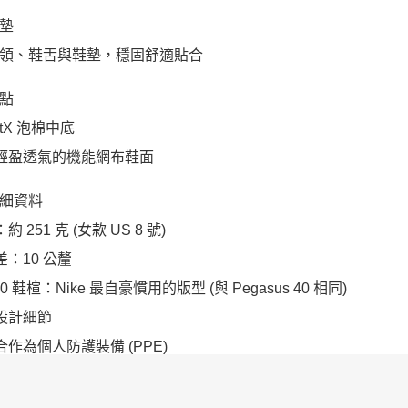
墊
領、鞋舌與鞋墊，穩固舒適貼合
點
actX 泡棉中底
加輕盈透氣的機能網布鞋面
細資料
約 251 克 (女款 US 8 號)
差：10 公釐
-10 鞋楦：Nike 最自豪慣用的版型 (與 Pegasus 40 相同)
光設計細節
適合作為個人防護裝備 (PPE)