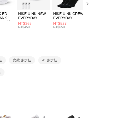
頁面，進行簡訊認證並確認金額後，即可完成結帳。
00，滿NT$1,500(含以上)免運費
成立數日內，您將收到繳費通知簡訊。
費通知簡訊後14天內，點擊此簡訊中的連結，可透過四大超商
市自取
K ED
NIKE U NK NSW
NIKE U NK CREW
NIKE U NK
網路銀行／等多元方式進行付款，方視為交易完成。
ANK 1P
EVERYDAY
EVERYDAY
EVERYDAY LTW
00，滿NT$1,500(含以上)免運費
：結帳手續完成當下不需立刻繳費，但若您需要取消訂單，請聯
 男 中統
ESSENTIAL CR
BBALL 3PR 男女
ANKLE 3PR 男女
NT$365
NT$527
NT$365
的店家。未經商家同意取消之訂單仍視為有效，需透過AFTEE
8104
男女 短統襪
長統襪
踝襪 SX7677010
NT$450
NT$650
NT$450
繳納相關費用。
DX5089103
DA2123010
否成功請以「AFTEE先享後付 」之結帳頁面顯示為準，若有關於
功／繳費後需取消欲退款等相關疑問，請聯繫「AFTEE先享後
援中心」
https://netprotections.freshdesk.com/support/home
項】
恩沛科技股份有限公司提供之「AFTEE先享後付」服務完成之
鞋
女款 跑步鞋
41 跑步鞋
依本服務之必要範圍內提供個人資料，並將交易相關給付款項請
讓予恩沛科技股份有限公司。
個人資料處理事宜，請瀏覽以下網址：
鞋
ee.tw/terms/#terms3
年的使用者請事先徵得法定代理人或監護人之同意方可使用
E先享後付」，若未經同意申辦者引起之損失，本公司不負相關責
AFTEE先享後付」時，將依據個別帳號之用戶狀況，依本公司
核予不同之上限額度；若仍有額度不足之情形，本公司將視審查
用戶進行身份認證。
一人註冊多個帳號或使用他人資訊註冊。若發現惡意使用之情
科技股份有限公司將有權停止該用戶之使用額度並採取法律行