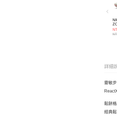
NI
Z
4
NT
FD
NT
詳細
靈敏步
Rea
鬆餅格
經典鬆