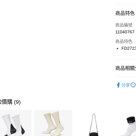
信用卡分
商品特色
3 期 
商品編號
合作金
LINE Pay
11040767
華南商
Apple Pay
上海商
商品特色
國泰世
FD272
悠遊付
臺灣中
匯豐（
全盈+PAY
聯邦商
商品相關分
元大商
AFTEE先
玉山商
品牌
NI
相關說明
分享
台新國
【關於「A
女性商品
台灣樂
AFTEE
便利好安
運動類型
運送方式
價購 (9)
１．簡單
２．便利
7-11取貨
３．安心
每筆NT$1
【「AFT
宅配
１．於結帳