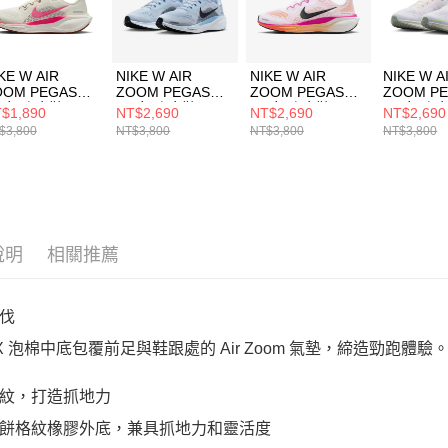
動。
KE W AIR
NIKE W AIR
NIKE W AIR
NIKE W A
OOM PEGASUS
ZOOM PEGASUS
ZOOM PEGASUS
ZOOM P
1 女 跑步鞋
41 女 跑步鞋
41 女 跑步鞋
41 女 跑
$1,890
NT$2,690
NT$2,690
NT$2,690
2723107
FD2723404
FD2723120
IB888216
$3,800
NT$3,800
NT$3,800
NT$3,800
說明
相關推薦
伐
ctX 泡棉中底包覆前足與鞋跟處的 Air Zoom 氣墊，締造勁跑體驗
紋，打造抓地力
餅格紋橡膠外底，兼具抓地力和靈活度