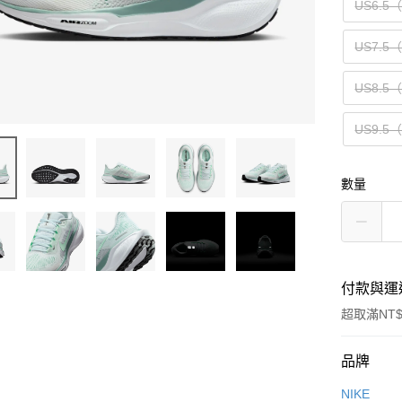
US6.5
US7.5
US8.5
US9.5
數量
付款與運
超取滿NT$
付款方式
品牌
信用卡一
NIKE