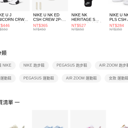
付」結帳
每筆NT$1
２．訂單
３．收到繳
付款後門
KE U J
NIKE U NK ED
NIKE NK
NIKE U N
／ATM／
NICORN CRW
CSH CREW 2P-
HERITAGE S
PLS CSH 
每筆NT$1
※ 請注意
R -160 男女 中
144 EMBRDY 男
SMIT 男女 側背包
144 DBL
$446
NT$365
NT$527
NT$284
絡購買商品
襪 FZ3393100
女 短統襪
BA5871010
襪 DH405
$550
NT$450
NT$650
NT$350
先享後付
FZ3073133
※ 交易是
是否繳費成
付客戶支
分類
【注意事
１．透過由
 NIKE
NIKE 跑步鞋
PEGASUS 跑步鞋
AIR ZOOM 跑步
交易，需
求債權轉
２．關於
E 運動鞋
PEGASUS 運動鞋
AIR ZOOM 運動鞋
女款 運動
https://aft
３．未成
「AFTE
任。
買清單 一
４．使用「
即時審查
結果請求
５．嚴禁
形，恩沛