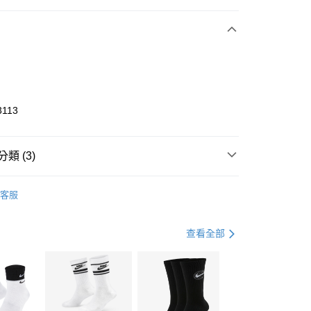
期付款
0 利率 每期
NT$1,266
21家銀行
庫商業銀行
第一商業銀行
業銀行
彰化商業銀行
業儲蓄銀行
台北富邦商業銀行
華商業銀行
兆豐國際商業銀行
3113
小企業銀行
台中商業銀行
台灣）商業銀行
華泰商業銀行
業銀行
遠東國際商業銀行
類 (3)
業銀行
永豐商業銀行
享後付
業銀行
星展（台灣）商業銀行
KE
全系列鞋款
客服
際商業銀行
中國信託商業銀行
FTEE先享後付」】
鞋類
跑步鞋/慢跑鞋
天信用卡公司
先享後付是「在收到商品之後才付款」的支付方式。 讓您購物簡單
心！
跑步訓練
鞋
查看全部
：不需註冊會員、不需綁卡、不需儲值。
：只要手機號碼，簡訊認證，即可結帳。
(快速到店)
：先確認商品／服務後，再付款。
00，滿NT$1,500(含以上)免運費
EE先享後付」結帳流程】
方式選擇「AFTEE先享後付」後，將跳轉至「AFTEE先享後