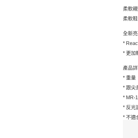
柔軟襯
柔軟鞋
全新亮
* Re
* 更
產品詳
* 重量：
* 跟尖
* MR
* 反
* 不