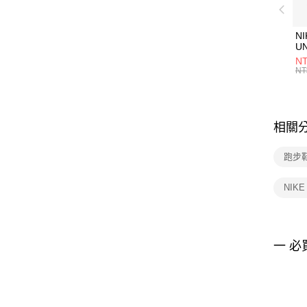
NI
U
1P
NT
統
NT
相關
跑步鞋
NIK
一 必