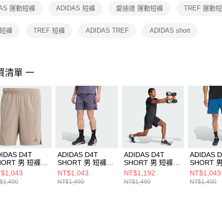
１．透過由
DAS 運動短褲
ADIDAS 短褲
愛迪達 運動短褲
TREF 運動
交易，需
求債權轉
２．關於
t 短褲
TREF 短褲
ADIDAS TREF
ADIDAS short
https://aft
３．未成
「AFTE
任。
買清單 一
４．使用「
即時審查
結果請求
５．嚴禁
形，恩沛
動。
IDAS D4T
ADIDAS D4T
ADIDAS D4T
ADIDAS 
HORT 男 短褲
SHORT 男 短褲
SHORT 男 短褲
SHORT 
1086
JX3306
IK9723
KE9861
$1,043
NT$1,043
NT$1,192
NT$1,043
$1,490
NT$1,490
NT$1,490
NT$1,490