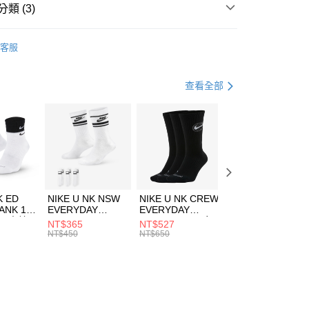
業銀行
遠東國際商業銀行
類 (3)
業銀行
永豐商業銀行
享後付
業銀行
星展（台灣）商業銀行
IDAS
服飾
客服
際商業銀行
中國信託商業銀行
FTEE先享後付」】
下著
短褲
天信用卡公司
先享後付是「在收到商品之後才付款」的支付方式。 讓您購物簡單
心！
休閒戶外
服飾
查看全部
：不需註冊會員、不需綁卡、不需儲值。
：只要手機號碼，簡訊認證，即可結帳。
(快速到店)
：先確認商品／服務後，再付款。
00，滿NT$1,500(含以上)免運費
EE先享後付」結帳流程】
方式選擇「AFTEE先享後付」後，將跳轉至「AFTEE先享後
頁面，進行簡訊認證並確認金額後，即可完成結帳。
00，滿NT$1,500(含以上)免運費
成立數日內，您將收到繳費通知簡訊。
費通知簡訊後14天內，點擊此簡訊中的連結，可透過四大超商
市自取
K ED
NIKE U NK NSW
NIKE U NK CREW
NIKE U NK
網路銀行／等多元方式進行付款，方視為交易完成。
ANK 1P
EVERYDAY
EVERYDAY
EVERYDAY LTW
00，滿NT$1,500(含以上)免運費
：結帳手續完成當下不需立刻繳費，但若您需要取消訂單，請聯
 男 中統
ESSENTIAL CR
BBALL 3PR 男女
ANKLE 3PR 男女
NT$365
NT$527
NT$365
的店家。未經商家同意取消之訂單仍視為有效，需透過AFTEE
8104
男女 短統襪
長統襪
踝襪 SX7677010
NT$450
NT$650
NT$450
繳納相關費用。
DX5089103
DA2123010
否成功請以「AFTEE先享後付 」之結帳頁面顯示為準，若有關於
功／繳費後需取消欲退款等相關疑問，請聯繫「AFTEE先享後
援中心」
https://netprotections.freshdesk.com/support/home
項】