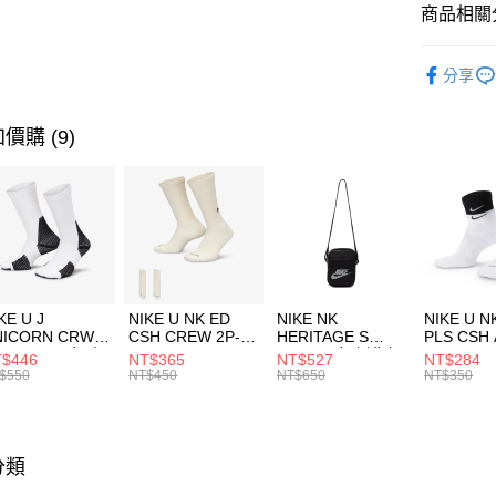
聯邦商
商品相關分
元大商
AFTEE先
玉山商
品牌
AD
相關說明
分享
台新國
【關於「A
男性商品
台灣樂
AFTEE
便利好安
運動類型
運送方式
價購 (9)
１．簡單
２．便利
7-11取貨
３．安心
每筆NT$1
【「AFT
宅配
１．於結帳
付」結帳
每筆NT$1
２．訂單
３．收到繳
付款後門
KE U J
NIKE U NK ED
NIKE NK
NIKE U N
／ATM／
NICORN CRW
CSH CREW 2P-
HERITAGE S
PLS CSH 
每筆NT$1
※ 請注意
R -160 男女 中
144 EMBRDY 男
SMIT 男女 側背包
144 DBL
$446
NT$365
NT$527
NT$284
絡購買商品
襪 FZ3393100
女 短統襪
BA5871010
襪 DH405
$550
NT$450
NT$650
NT$350
先享後付
FZ3073133
※ 交易是
是否繳費成
付客戶支
分類
【注意事