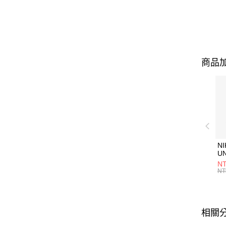
商品加
NI
U
1P
NT
統
NT
相關