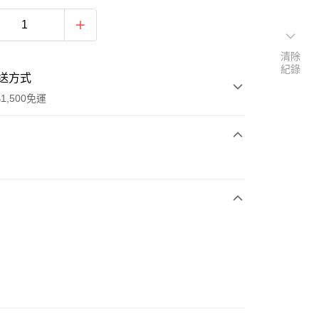
清除
紀錄
送方式
1,500免運
次付款
期付款
0 利率 每期
NT$763
21家銀行
庫商業銀行
第一商業銀行
業銀行
彰化商業銀行
業儲蓄銀行
台北富邦商業銀行
華商業銀行
兆豐國際商業銀行
3
小企業銀行
台中商業銀行
台灣）商業銀行
華泰商業銀行