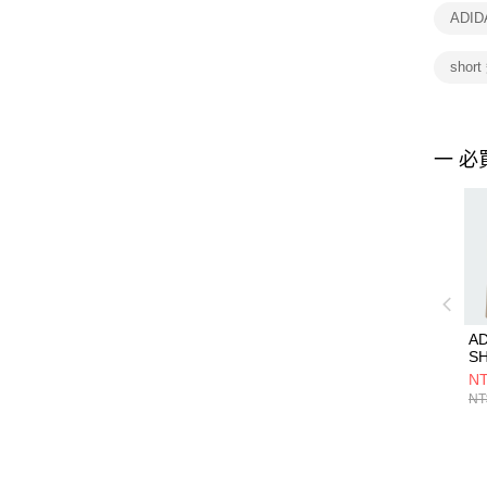
ADI
shor
一 必
AD
S
JX
NT
NT