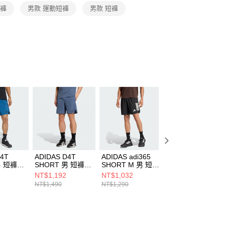
恩沛科技股份有限公司提供之「AFTEE先享後付」服務完成之
短褲
男款 運動短褲
男款 短褲
依本服務之必要範圍內提供個人資料，並將交易相關給付款項請
讓予恩沛科技股份有限公司。
個人資料處理事宜，請瀏覽以下網址：
ee.tw/terms/#terms3
年的使用者請事先徵得法定代理人或監護人之同意方可使用
E先享後付」，若未經同意申辦者引起之損失，本公司不負相關責
AFTEE先享後付」時，將依據個別帳號之用戶狀況，依本公司
核予不同之上限額度；若仍有額度不足之情形，本公司將視審查
用戶進行身份認證。
一人註冊多個帳號或使用他人資訊註冊。若發現惡意使用之情
科技股份有限公司將有權停止該用戶之使用額度並採取法律行
D4T
ADIDAS D4T
ADIDAS adi365
ADIDAS 女 短褲
男 短褲
SHORT 男 短褲
SHORT M 男 短褲
IM8829
KV9594
KE6712
NT$1,192
NT$1,032
NT$590
NT$1,490
NT$1,290
NT$1,490