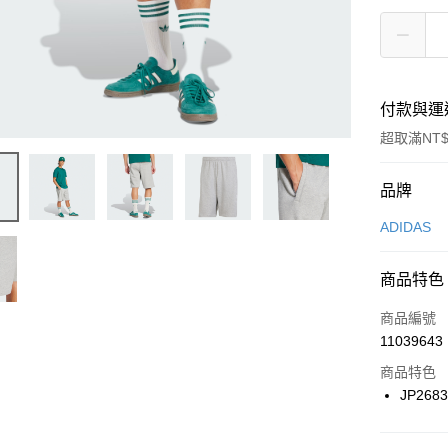
付款與運
超取滿NT$
付款方式
品牌
信用卡一
ADIDAS
信用卡分
商品特色
3 期 
商品編號
合作金
LINE Pay
11039643
華南商
Apple Pay
上海商
商品特色
國泰世
JP268
悠遊付
臺灣中
匯豐（
全盈+PAY