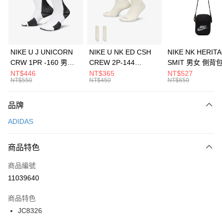
合作金庫商業銀行
第一商業銀行
LINE Pay
華南商業銀行
彰化商業銀行
Apple Pay
上海商業儲蓄銀行
台北富邦商業銀行
國泰世華商業銀行
兆豐國際商業銀行
悠遊付
臺灣中小企業銀行
台中商業銀行
NIKE U J UNICORN
NIKE U NK ED CSH
NIKE NK HERIT
匯豐（台灣）商業銀行
華泰商業銀行
CRW 1PR -160 男女
CREW 2P-144
SMIT 男女 側背
全盈+PAY
聯邦商業銀行
遠東國際商業銀行
中統襪 FZ3393100
EMBRDY 男女 短統襪
BA5871010
NT$446
NT$365
NT$527
元大商業銀行
永豐商業銀行
NT$550
NT$450
NT$650
AFTEE先享後付
FZ3073133
玉山商業銀行
星展（台灣）商業銀行
相關說明
台新國際商業銀行
中國信託商業銀行
品牌
【關於「AFTEE先享後付」】
台灣樂天信用卡公司
AFTEE先享後付是「在收到商品之後才付款」的支付方式。 讓您購物簡單
運送方式
ADIDAS
便利好安心！
１．簡單：不需註冊會員、不需綁卡、不需儲值。
7-11取貨(快速到店)
２．便利：只要手機號碼，簡訊認證，即可結帳。
商品特色
每筆NT$100，滿NT$1,500(含以上)免運費
３．安心：先確認商品／服務後，再付款。
商品編號
宅配
【「AFTEE先享後付」結帳流程】
１．於結帳方式選擇「AFTEE先享後付」後，將跳轉至「AFTEE先享後付」
11039640
每筆NT$100，滿NT$1,500(含以上)免運費
結帳頁面，進行簡訊認證並確認金額後，即可完成結帳。
２．訂單成立數日內，您將收到繳費通知簡訊。
商品特色
付款後門市自取
３．收到繳費通知簡訊後14天內，點擊此簡訊中的連結，可透過四大超商／
JC8326
每筆NT$100，滿NT$1,500(含以上)免運費
ATM／網路銀行／等多元方式進行付款，方視為交易完成。
※ 請注意：結帳手續完成當下不需立刻繳費，但若您需要取消訂單，請聯絡