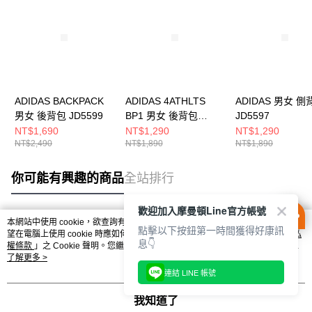
ADIDAS BACKPACK
ADIDAS 4ATHLTS
ADIDAS 男女 側
男女 後背包 JD5599
BP1 男女 後背包
JD5597
JL6155
NT$1,690
NT$1,290
NT$1,290
NT$2,490
NT$1,890
NT$1,890
你可能有興趣的商品
全站排行
歡迎加入摩曼頓Line官方帳號
本網站中使用 cookie，欲查詢有關本網站使用 cookie 方式之詳情，及若您不希
點擊以下按鈕第一時間獲得好康訊
熱門標籤
望在電腦上使用 cookie 時應如何變更電腦的 cookie 設定，請參閱本網站「
隱私
息👇
權條款
」之 Cookie 聲明。您繼續使用本網站即表示您同意本公司得按本網站使
用條款之 Cookie 聲明使用 cookie。
了解更多 >
連結 LINE 帳號
我知道了