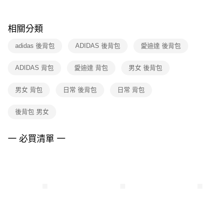
購買商品的店家。未經商家同意取消之訂單仍視為有效，需透過AFTEE先享
後付繳納相關費用。
※ 交易是否成功請以「AFTEE先享後付 」之結帳頁面顯示為準，若有關於
相關分類
是否繳費成功／繳費後需取消欲退款等相關疑問，請聯繫「AFTEE先享後付
客戶支援中心」
https://netprotections.freshdesk.com/support/home
adidas 後背包
ADIDAS 後背包
愛迪達 後背包
【注意事項】
ADIDAS 背包
愛迪達 背包
男女 後背包
１．透過由恩沛科技股份有限公司提供之「AFTEE先享後付」服務完成之交
易，需依本服務之必要範圍內提供個人資料，並將交易相關給付款項請求債
權轉讓予恩沛科技股份有限公司。
男女 背包
日常 後背包
日常 背包
２．關於個人資料處理事宜，請瀏覽以下網址：
https://aftee.tw/terms/#terms3
後背包 男女
３．未成年的使用者請事先徵得法定代理人或監護人之同意方可使用
「AFTEE先享後付」，若未經同意申辦者引起之損失，本公司不負相關責
任。
一 必買清單 一
４．使用「AFTEE先享後付」時，將依據個別帳號之用戶狀況，依本公司即
時審查核予不同之上限額度；若仍有額度不足之情形，本公司將視審查結果
請求用戶進行身份認證。
５．嚴禁一人註冊多個帳號或使用他人資訊註冊。若發現惡意使用之情形，
恩沛科技股份有限公司將有權停止該用戶之使用額度並採取法律行動。