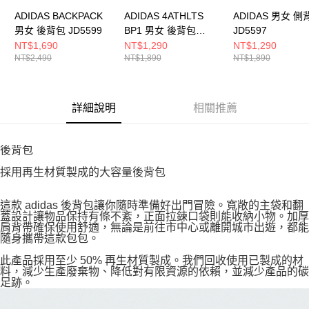
ADIDAS BACKPACK
ADIDAS 4ATHLTS
ADIDAS 男女 側
男女 後背包 JD5599
BP1 男女 後背包
JD5597
JL6155
NT$1,690
NT$1,290
NT$1,290
NT$2,490
NT$1,890
NT$1,890
詳細說明
相關推薦
後背包
採用再生材質製成的大容量後背包
這款 adidas 後背包讓你隨時準備好出門冒險。寬敞的主袋和翻
蓋設計讓物品保持有條不紊，正面拉鍊口袋則能收納小物。加厚
肩背帶確保使用舒適，無論是前往市中心或離開城市出遊，都能
隨身攜帶這款包包。
此產品採用至少 50% 再生材質製成。我們回收使用已製成的材
料，減少生產廢棄物、降低對有限資源的依賴，並減少產品的碳
足跡。