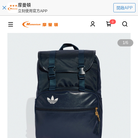
摩曼頓
開啟APP
立刻使用官方APP
0
1
/
6