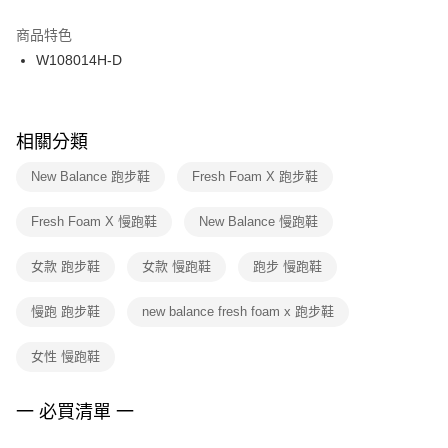
結帳頁面，進行簡訊認證並確認金額後，即可完成結帳。
２．訂單成立數日內，您將收到繳費通知簡訊。
商品特色
付款後門市自取
３．收到繳費通知簡訊後14天內，點擊此簡訊中的連結，可透過四大超商／
W108014H-D
每筆NT$100，滿NT$1,500(含以上)免運費
ATM／網路銀行／等多元方式進行付款，方視為交易完成。
※ 請注意：結帳手續完成當下不需立刻繳費，但若您需要取消訂單，請聯絡
購買商品的店家。未經商家同意取消之訂單仍視為有效，需透過AFTEE先享
後付繳納相關費用。
※ 交易是否成功請以「AFTEE先享後付 」之結帳頁面顯示為準，若有關於
相關分類
是否繳費成功／繳費後需取消欲退款等相關疑問，請聯繫「AFTEE先享後付
客戶支援中心」
https://netprotections.freshdesk.com/support/home
New Balance 跑步鞋
Fresh Foam X 跑步鞋
【注意事項】
Fresh Foam X 慢跑鞋
New Balance 慢跑鞋
１．透過由恩沛科技股份有限公司提供之「AFTEE先享後付」服務完成之交
易，需依本服務之必要範圍內提供個人資料，並將交易相關給付款項請求債
權轉讓予恩沛科技股份有限公司。
女款 跑步鞋
女款 慢跑鞋
跑步 慢跑鞋
２．關於個人資料處理事宜，請瀏覽以下網址：
https://aftee.tw/terms/#terms3
慢跑 跑步鞋
new balance fresh foam x 跑步鞋
３．未成年的使用者請事先徵得法定代理人或監護人之同意方可使用
「AFTEE先享後付」，若未經同意申辦者引起之損失，本公司不負相關責
任。
女性 慢跑鞋
４．使用「AFTEE先享後付」時，將依據個別帳號之用戶狀況，依本公司即
時審查核予不同之上限額度；若仍有額度不足之情形，本公司將視審查結果
請求用戶進行身份認證。
一 必買清單 一
５．嚴禁一人註冊多個帳號或使用他人資訊註冊。若發現惡意使用之情形，
恩沛科技股份有限公司將有權停止該用戶之使用額度並採取法律行動。