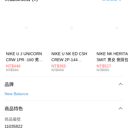
信用卡分期付款
3 期 0 利率 每期
NT$1,560
21家銀行
合作金庫商業銀行
第一商業銀行
LINE Pay
華南商業銀行
彰化商業銀行
Apple Pay
上海商業儲蓄銀行
台北富邦商業銀行
國泰世華商業銀行
兆豐國際商業銀行
悠遊付
臺灣中小企業銀行
台中商業銀行
NIKE U J UNICORN
NIKE U NK ED CSH
NIKE NK HERIT
匯豐（台灣）商業銀行
華泰商業銀行
CRW 1PR -160 男女
CREW 2P-144
SMIT 男女 側背
全盈+PAY
聯邦商業銀行
遠東國際商業銀行
中統襪 FZ3393100
EMBRDY 男女 短統襪
BA5871010
NT$446
NT$365
NT$527
元大商業銀行
永豐商業銀行
NT$550
NT$450
NT$650
AFTEE先享後付
FZ3073133
玉山商業銀行
星展（台灣）商業銀行
相關說明
台新國際商業銀行
中國信託商業銀行
品牌
【關於「AFTEE先享後付」】
台灣樂天信用卡公司
AFTEE先享後付是「在收到商品之後才付款」的支付方式。 讓您購物簡單
運送方式
New Balance
便利好安心！
１．簡單：不需註冊會員、不需綁卡、不需儲值。
7-11取貨(快速到店)
２．便利：只要手機號碼，簡訊認證，即可結帳。
商品特色
每筆NT$100，滿NT$1,500(含以上)免運費
３．安心：先確認商品／服務後，再付款。
商品編號
宅配
【「AFTEE先享後付」結帳流程】
１．於結帳方式選擇「AFTEE先享後付」後，將跳轉至「AFTEE先享後付」
11035822
每筆NT$100，滿NT$1,500(含以上)免運費