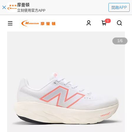
摩曼頓
開啟APP
立刻使用官方APP
0
1
/
6