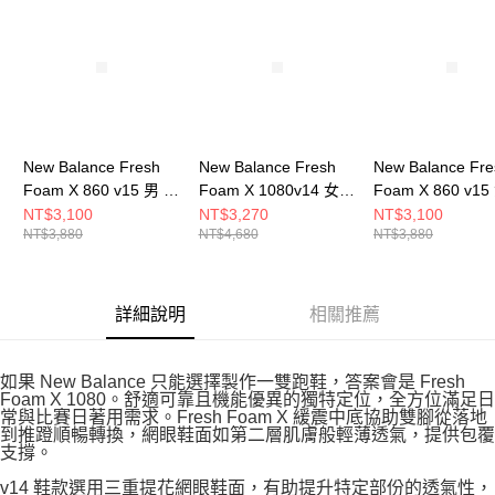
New Balance Fresh
New Balance Fresh
New Balance Fre
Foam X 860 v15 男 跑
Foam X 1080v14 女
Foam X 860 v15
步鞋 M8607GW-4E
跑步鞋 W1080X14-D
步鞋 W8604NE-
NT$3,100
NT$3,270
NT$3,100
NT$3,880
NT$4,680
NT$3,880
詳細說明
相關推薦
如果 New Balance 只能選擇製作一雙跑鞋，答案會是 Fresh
Foam X 1080。舒適可靠且機能優異的獨特定位，全方位滿足日
常與比賽日著用需求。Fresh Foam X 緩震中底協助雙腳從落地
到推蹬順暢轉換，網眼鞋面如第二層肌膚般輕薄透氣，提供包覆
支撐。
v14 鞋款選用三重提花網眼鞋面，有助提升特定部份的透氣性，