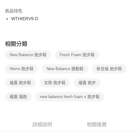
結帳頁面，進行簡訊認證並確認金額後，即可完成結帳。
２．訂單成立數日內，您將收到繳費通知簡訊。
商品特色
付款後門市自取
３．收到繳費通知簡訊後14天內，點擊此簡訊中的連結，可透過四大超商／
WTHIERV9-D
每筆NT$100，滿NT$1,500(含以上)免運費
ATM／網路銀行／等多元方式進行付款，方視為交易完成。
※ 請注意：結帳手續完成當下不需立刻繳費，但若您需要取消訂單，請聯絡
購買商品的店家。未經商家同意取消之訂單仍視為有效，需透過AFTEE先享
後付繳納相關費用。
※ 交易是否成功請以「AFTEE先享後付 」之結帳頁面顯示為準，若有關於
相關分類
是否繳費成功／繳費後需取消欲退款等相關疑問，請聯繫「AFTEE先享後付
客戶支援中心」
https://netprotections.freshdesk.com/support/home
New Balance 跑步鞋
Fresh Foam 跑步鞋
【注意事項】
Hierro 跑步鞋
New Balance 運動鞋
新百倫 跑步鞋
１．透過由恩沛科技股份有限公司提供之「AFTEE先享後付」服務完成之交
易，需依本服務之必要範圍內提供個人資料，並將交易相關給付款項請求債
權轉讓予恩沛科技股份有限公司。
緩震 跑步鞋
女款 跑步鞋
緩震 跑步
２．關於個人資料處理事宜，請瀏覽以下網址：
https://aftee.tw/terms/#terms3
緩震 慢跑
new balance fresh foam x 跑步鞋
３．未成年的使用者請事先徵得法定代理人或監護人之同意方可使用
「AFTEE先享後付」，若未經同意申辦者引起之損失，本公司不負相關責
任。
４．使用「AFTEE先享後付」時，將依據個別帳號之用戶狀況，依本公司即
時審查核予不同之上限額度；若仍有額度不足之情形，本公司將視審查結果
詳細說明
相關推薦
請求用戶進行身份認證。
５．嚴禁一人註冊多個帳號或使用他人資訊註冊。若發現惡意使用之情形，
恩沛科技股份有限公司將有權停止該用戶之使用額度並採取法律行動。