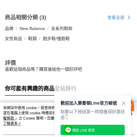
商品相關分類 (3)
查看全部
品牌
New Balance
全系列鞋款
女性商品
鞋類
跑步鞋/慢跑鞋
評價
喜歡這個商品嗎？購買後給他一個好評吧
你可能有興趣的商品
全站排行
歡迎加入摩曼頓Line官方帳號
本網站中使用 cookie，欲查詢有關本網站使用 cookie 方式之詳情，及若您不希
點擊以下按鈕第一時間獲得好康訊
熱門標籤
望在電腦上使用 cookie 時應如何變更電腦的 cookie 設定，請參閱本網站「
隱私
息👇
權條款
」之 Cookie 聲明。您繼續使用本網站即表示您同意本公司得按本網站使
用條款之 Cookie 聲明使用 cookie。
了解更多 >
連結 LINE 帳號