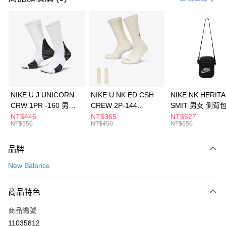
信用卡分期付款
3 期 0 利率 每期
NT$1,226
21家銀行
合作金庫商業銀行
第一商業銀行
LINE Pay
華南商業銀行
彰化商業銀行
Apple Pay
上海商業儲蓄銀行
台北富邦商業銀行
國泰世華商業銀行
兆豐國際商業銀行
悠遊付
臺灣中小企業銀行
台中商業銀行
NIKE U J UNICORN
NIKE U NK ED CSH
NIKE NK HERIT
匯豐（台灣）商業銀行
華泰商業銀行
CRW 1PR -160 男女
CREW 2P-144
SMIT 男女 側背
全盈+PAY
聯邦商業銀行
遠東國際商業銀行
中統襪 FZ3393100
EMBRDY 男女 短統襪
BA5871010
NT$446
NT$365
NT$527
元大商業銀行
永豐商業銀行
NT$550
NT$450
NT$650
AFTEE先享後付
FZ3073133
玉山商業銀行
星展（台灣）商業銀行
相關說明
台新國際商業銀行
中國信託商業銀行
品牌
【關於「AFTEE先享後付」】
台灣樂天信用卡公司
AFTEE先享後付是「在收到商品之後才付款」的支付方式。 讓您購物簡單
運送方式
New Balance
便利好安心！
１．簡單：不需註冊會員、不需綁卡、不需儲值。
7-11取貨(快速到店)
２．便利：只要手機號碼，簡訊認證，即可結帳。
商品特色
每筆NT$100，滿NT$1,500(含以上)免運費
３．安心：先確認商品／服務後，再付款。
商品編號
宅配
【「AFTEE先享後付」結帳流程】
１．於結帳方式選擇「AFTEE先享後付」後，將跳轉至「AFTEE先享後付」
11035812
每筆NT$100，滿NT$1,500(含以上)免運費