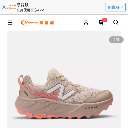
摩曼頓
開啟APP
立刻使用官方APP
0
1
/
8