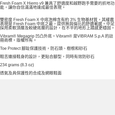
Fresh Foam X Hierro v9 兼具了舒適度和越野跑手需要的抓地功
能，讓你自信滿滿地達成最佳表現。
雙密度 Fresh Foam X 中底泡棉含有約 3% 生物基材質，其緩震
表現是 Fresh Foam 中底之最，提供無與倫比的舒適著感。中足
採用柔軟頂層及較硬底層的設計，在不平的地形上踏感更穩固。
Vibram® Megagrip 凹凸外底。Vibram® 是VIBRAM S.p.A 的註
冊商標。版權所有。
Toe Protect 腳趾保護技術，防石頭、樹根和砂石
鞋舌連接鞋身的設計，更貼合腳型，同時有效防砂石
234 grams (8.3 oz)
透氣及具保護性的合成及網眼鞋面