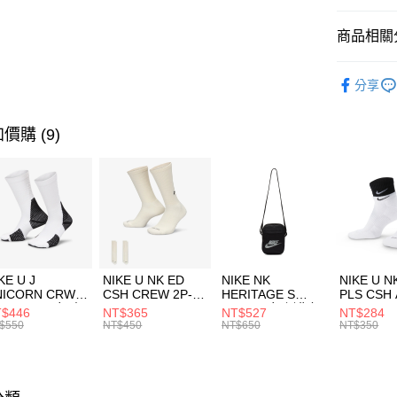
匯豐（
全盈+PAY
聯邦商
商品相關分
元大商
AFTEE先
玉山商
品牌
P
相關說明
分享
台新國
【關於「A
運動配件
台灣樂
AFTEE
便利好安
運動類型
運送方式
價購 (9)
１．簡單
２．便利
促銷活動
7-11取貨
３．安心
每筆NT$1
【「AFT
宅配
１．於結帳
付」結帳
每筆NT$1
２．訂單
３．收到繳
付款後門
KE U J
NIKE U NK ED
NIKE NK
NIKE U N
／ATM／
NICORN CRW
CSH CREW 2P-
HERITAGE S
PLS CSH 
每筆NT$1
※ 請注意
R -160 男女 中
144 EMBRDY 男
SMIT 男女 側背包
144 DBL
$446
NT$365
NT$527
NT$284
絡購買商品
襪 FZ3393100
女 短統襪
BA5871010
襪 DH405
$550
NT$450
NT$650
NT$350
先享後付
FZ3073133
※ 交易是
是否繳費成
付客戶支