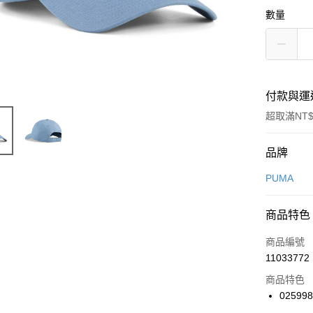
數量
付款與運
超取滿NT$
付款方式
品牌
信用卡一
PUMA
信用卡分
商品特色
3 期 
商品編號
合作金
LINE Pay
11033772
華南商
Apple Pay
上海商
商品特色
國泰世
02599
悠遊付
臺灣中