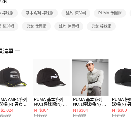
分類
【注意事
１．透過由
A 棒球帽
基本系列 棒球帽
跳豹 棒球帽
PUMA 休閒帽
交易，需
求債權轉
２．關於
帽 棒球帽
男女 休閒帽
跳豹 休閒帽
男女 棒球帽
https://aft
３．未成
「AFTE
任。
買清單 一
４．使用「
即時審查
結果請求
５．嚴禁
形，恩沛
動。
UMA AMF1系列
PUMA 基本系列
PUMA 基本系列
PUMA 
球帽(N) 男女 休
NO.1棒球帽(N) 男
NO.1棒球帽(N) 男
球帽(N) 
帽 02693801
女 休閒帽
女 休閒帽
帽 02616
$1,024
NT$304
NT$304
NT$380
02599901
02599902
$1,280
NT$380
NT$380
NT$480