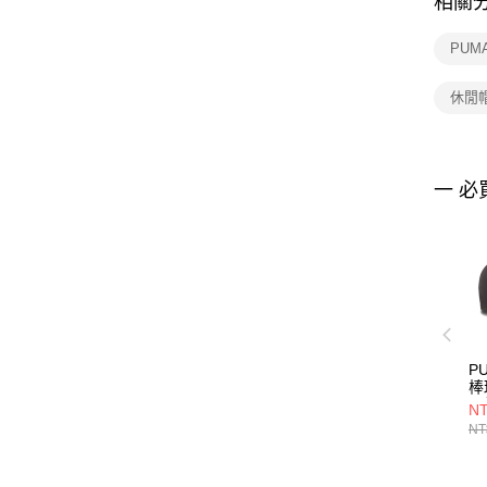
相關
PUM
休閒
一 必
P
棒
閒
NT
NT