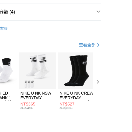
台灣）商業銀行
華泰商業銀行
業銀行
遠東國際商業銀行
類 (4)
業銀行
永豐商業銀行
享後付
業銀行
星展（台灣）商業銀行
UMA
配件
客服
際商業銀行
中國信託商業銀行
FTEE先享後付」】
帽款
休閒帽
天信用卡公司
先享後付是「在收到商品之後才付款」的支付方式。 讓您購物簡單
心！
休閒戶外
配件
查看全部
：不需註冊會員、不需綁卡、不需儲值。
：只要手機號碼，簡訊認證，即可結帳。
夏日休閒帽款｜最低5折
(快速到店)
：先確認商品／服務後，再付款。
00，滿NT$1,500(含以上)免運費
EE先享後付」結帳流程】
方式選擇「AFTEE先享後付」後，將跳轉至「AFTEE先享後
頁面，進行簡訊認證並確認金額後，即可完成結帳。
00，滿NT$1,500(含以上)免運費
成立數日內，您將收到繳費通知簡訊。
費通知簡訊後14天內，點擊此簡訊中的連結，可透過四大超商
市自取
K ED
NIKE U NK NSW
NIKE U NK CREW
NIKE U NK
網路銀行／等多元方式進行付款，方視為交易完成。
ANK 1P
EVERYDAY
EVERYDAY
EVERYDAY LTW
00，滿NT$1,500(含以上)免運費
：結帳手續完成當下不需立刻繳費，但若您需要取消訂單，請聯
 男 中統
ESSENTIAL CR
BBALL 3PR 男女
ANKLE 3PR 男女
NT$365
NT$527
NT$365
的店家。未經商家同意取消之訂單仍視為有效，需透過AFTEE
8104
男女 短統襪
長統襪
踝襪 SX7677010
NT$450
NT$650
NT$450
繳納相關費用。
DX5089103
DA2123010
否成功請以「AFTEE先享後付 」之結帳頁面顯示為準，若有關於
功／繳費後需取消欲退款等相關疑問，請聯繫「AFTEE先享後
援中心」
https://netprotections.freshdesk.com/support/home