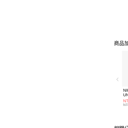
商品加
NI
U
1P
NT
統
NT