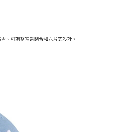
彎曲帽舌、可調整帽帶閉合和六片式設計。