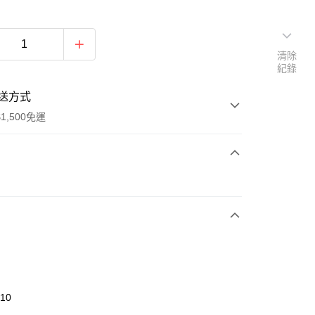
清除
紀錄
送方式
1,500免運
次付款
期付款
0 利率 每期
NT$126
21家銀行
庫商業銀行
第一商業銀行
業銀行
彰化商業銀行
業儲蓄銀行
台北富邦商業銀行
華商業銀行
兆豐國際商業銀行
810
小企業銀行
台中商業銀行