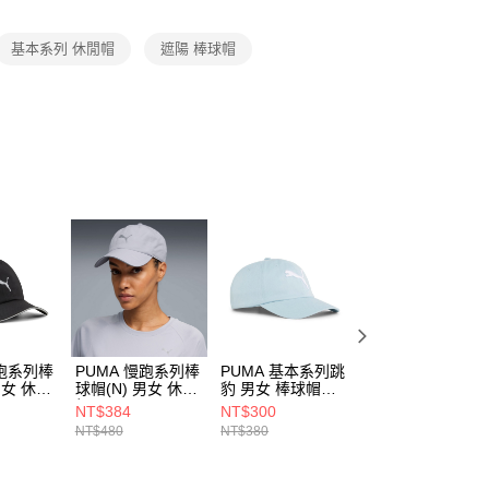
項】
恩沛科技股份有限公司提供之「AFTEE先享後付」服務完成之
基本系列 休閒帽
遮陽 棒球帽
依本服務之必要範圍內提供個人資料，並將交易相關給付款項請
讓予恩沛科技股份有限公司。
個人資料處理事宜，請瀏覽以下網址：
ee.tw/terms/#terms3
年的使用者請事先徵得法定代理人或監護人之同意方可使用
E先享後付」，若未經同意申辦者引起之損失，本公司不負相關責
AFTEE先享後付」時，將依據個別帳號之用戶狀況，依本公司
核予不同之上限額度；若仍有額度不足之情形，本公司將視審查
用戶進行身份認證。
一人註冊多個帳號或使用他人資訊註冊。若發現惡意使用之情
科技股份有限公司將有權停止該用戶之使用額度並採取法律行
慢跑系列棒
PUMA 慢跑系列棒
PUMA 基本系列跳
PUMA FERRARI
男女 休閒
球帽(N) 男女 休閒
豹 男女 棒球帽
系列棒球帽(N) 男
901
帽 02616909
02458713
女 休閒帽
NT$384
NT$300
NT$1,024
02689102
NT$480
NT$380
NT$1,280