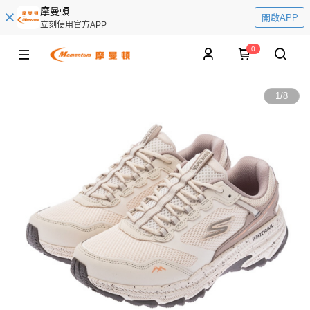
摩曼頓
開啟APP
立刻使用官方APP
0
1
/
8