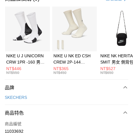
信用卡分期付款
3 期 0 利率 每期
NT$1,063
21家銀行
合作金庫商業銀行
第一商業銀行
LINE Pay
華南商業銀行
彰化商業銀行
Apple Pay
上海商業儲蓄銀行
台北富邦商業銀行
國泰世華商業銀行
兆豐國際商業銀行
悠遊付
臺灣中小企業銀行
台中商業銀行
NIKE U J UNICORN
NIKE U NK ED CSH
NIKE NK HERIT
匯豐（台灣）商業銀行
華泰商業銀行
CRW 1PR -160 男女
CREW 2P-144
SMIT 男女 側背
全盈+PAY
聯邦商業銀行
遠東國際商業銀行
中統襪 FZ3393100
EMBRDY 男女 短統襪
BA5871010
NT$446
NT$365
NT$527
元大商業銀行
永豐商業銀行
NT$550
NT$450
NT$650
AFTEE先享後付
FZ3073133
玉山商業銀行
星展（台灣）商業銀行
相關說明
台新國際商業銀行
中國信託商業銀行
品牌
【關於「AFTEE先享後付」】
台灣樂天信用卡公司
AFTEE先享後付是「在收到商品之後才付款」的支付方式。 讓您購物簡單
運送方式
SKECHERS
便利好安心！
１．簡單：不需註冊會員、不需綁卡、不需儲值。
7-11取貨(快速到店)
２．便利：只要手機號碼，簡訊認證，即可結帳。
商品特色
每筆NT$100，滿NT$1,500(含以上)免運費
３．安心：先確認商品／服務後，再付款。
商品編號
宅配
【「AFTEE先享後付」結帳流程】
１．於結帳方式選擇「AFTEE先享後付」後，將跳轉至「AFTEE先享後付」
11033692
每筆NT$100，滿NT$1,500(含以上)免運費