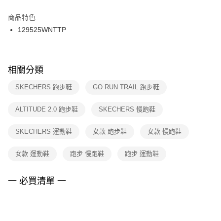
結帳頁面，進行簡訊認證並確認金額後，即可完成結帳。
２．訂單成立數日內，您將收到繳費通知簡訊。
商品特色
付款後門市自取
３．收到繳費通知簡訊後14天內，點擊此簡訊中的連結，可透過四大超商／
129525WNTTP
每筆NT$100，滿NT$1,500(含以上)免運費
ATM／網路銀行／等多元方式進行付款，方視為交易完成。
※ 請注意：結帳手續完成當下不需立刻繳費，但若您需要取消訂單，請聯絡
購買商品的店家。未經商家同意取消之訂單仍視為有效，需透過AFTEE先享
後付繳納相關費用。
※ 交易是否成功請以「AFTEE先享後付 」之結帳頁面顯示為準，若有關於
相關分類
是否繳費成功／繳費後需取消欲退款等相關疑問，請聯繫「AFTEE先享後付
客戶支援中心」
https://netprotections.freshdesk.com/support/home
SKECHERS 跑步鞋
GO RUN TRAIL 跑步鞋
【注意事項】
ALTITUDE 2.0 跑步鞋
SKECHERS 慢跑鞋
１．透過由恩沛科技股份有限公司提供之「AFTEE先享後付」服務完成之交
易，需依本服務之必要範圍內提供個人資料，並將交易相關給付款項請求債
權轉讓予恩沛科技股份有限公司。
SKECHERS 運動鞋
女款 跑步鞋
女款 慢跑鞋
２．關於個人資料處理事宜，請瀏覽以下網址：
https://aftee.tw/terms/#terms3
女款 運動鞋
跑步 慢跑鞋
跑步 運動鞋
３．未成年的使用者請事先徵得法定代理人或監護人之同意方可使用
「AFTEE先享後付」，若未經同意申辦者引起之損失，本公司不負相關責
任。
一 必買清單 一
４．使用「AFTEE先享後付」時，將依據個別帳號之用戶狀況，依本公司即
時審查核予不同之上限額度；若仍有額度不足之情形，本公司將視審查結果
請求用戶進行身份認證。
５．嚴禁一人註冊多個帳號或使用他人資訊註冊。若發現惡意使用之情形，
恩沛科技股份有限公司將有權停止該用戶之使用額度並採取法律行動。