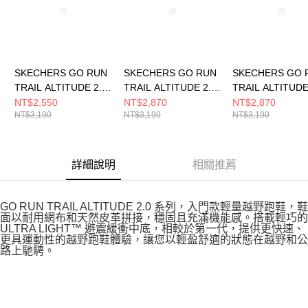
SKECHERS GO RUN
SKECHERS GO RUN
SKECHERS GO 
TRAIL ALTITUDE 2.0
TRAIL ALTITUDE 2.0
TRAIL ALTITUDE
女 跑步鞋
女 跑步鞋
女 跑步鞋
NT$2,550
NT$2,870
NT$2,870
NT$3,190
NT$3,190
NT$3,190
129533WNTBL
129525WNAT
129525WNVAQ
詳細說明
相關推薦
GO RUN TRAIL ALTITUDE 2.0 系列，入門款輕量越野跑鞋，鞋
面以耐用網布和天然皮革拼接，穩固且充滿機能感。搭載輕巧的
ULTRA LIGHT™ 避震緩衝中底，相較於第一代，提供更快速、
更具運動性的越野跑鞋體驗，讓您以輕盈舒適的狀態在越野和公
路上馳騁。