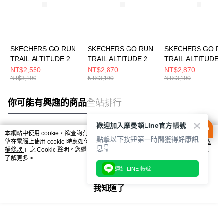
SKECHERS GO RUN
SKECHERS GO RUN
SKECHERS GO 
TRAIL ALTITUDE 2.0
TRAIL ALTITUDE 2.0
TRAIL ALTITUDE
女 跑步鞋
女 跑步鞋
女 跑步鞋
NT$2,550
NT$2,870
NT$2,870
NT$3,190
NT$3,190
NT$3,190
129533WNTBL
129525WNAT
129525WNVAQ
你可能有興趣的商品
全站排行
歡迎加入摩曼頓Line官方帳號
本網站中使用 cookie，欲查詢有關本網站使用 cookie 方式之詳情，及若您不希
點擊以下按鈕第一時間獲得好康訊
熱門標籤
望在電腦上使用 cookie 時應如何變更電腦的 cookie 設定，請參閱本網站「
隱私
息👇
權條款
」之 Cookie 聲明。您繼續使用本網站即表示您同意本公司得按本網站使
用條款之 Cookie 聲明使用 cookie。
了解更多 >
連結 LINE 帳號
我知道了