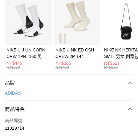
信用卡分期付款
3 期 0 利率 每期
NT$1,296
21家銀行
合作金庫商業銀行
第一商業銀行
LINE Pay
華南商業銀行
彰化商業銀行
Apple Pay
上海商業儲蓄銀行
台北富邦商業銀行
國泰世華商業銀行
兆豐國際商業銀行
悠遊付
臺灣中小企業銀行
台中商業銀行
NIKE U J UNICORN
NIKE U NK ED CSH
NIKE NK HERIT
匯豐（台灣）商業銀行
華泰商業銀行
CRW 1PR -160 男女
CREW 2P-144
SMIT 男女 側背
全盈+PAY
聯邦商業銀行
遠東國際商業銀行
中統襪 FZ3393100
EMBRDY 男女 短統襪
BA5871010
NT$446
NT$365
NT$527
元大商業銀行
永豐商業銀行
NT$550
NT$450
NT$650
AFTEE先享後付
FZ3073133
玉山商業銀行
星展（台灣）商業銀行
相關說明
台新國際商業銀行
中國信託商業銀行
品牌
【關於「AFTEE先享後付」】
台灣樂天信用卡公司
AFTEE先享後付是「在收到商品之後才付款」的支付方式。 讓您購物簡單
運送方式
ADIDAS
便利好安心！
１．簡單：不需註冊會員、不需綁卡、不需儲值。
7-11取貨(快速到店)
２．便利：只要手機號碼，簡訊認證，即可結帳。
商品特色
每筆NT$100，滿NT$1,500(含以上)免運費
３．安心：先確認商品／服務後，再付款。
商品編號
宅配
【「AFTEE先享後付」結帳流程】
１．於結帳方式選擇「AFTEE先享後付」後，將跳轉至「AFTEE先享後付」
11029714
每筆NT$100，滿NT$1,500(含以上)免運費
結帳頁面，進行簡訊認證並確認金額後，即可完成結帳。