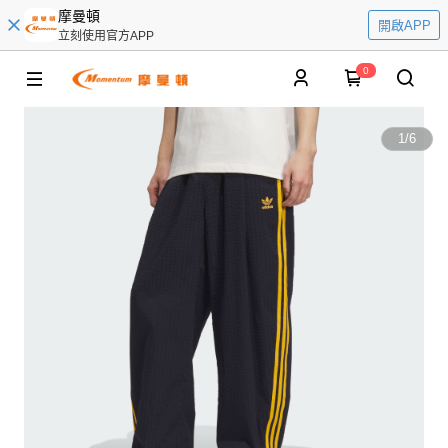
摩曼頓
開啟APP
立刻使用官方APP
0
1
/
6