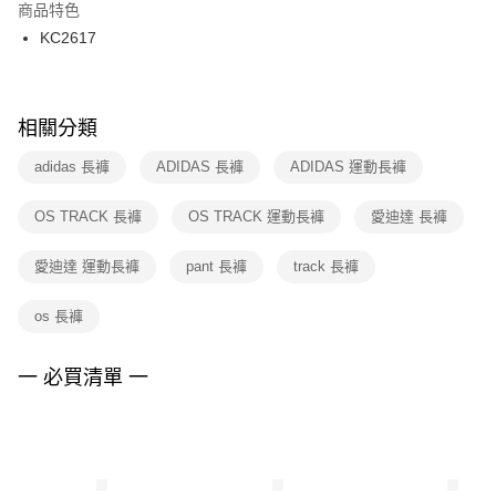
２．訂單成立數日內，您將收到繳費通知簡訊。
商品特色
付款後門市自取
３．收到繳費通知簡訊後14天內，點擊此簡訊中的連結，可透過四大超商／
KC2617
每筆NT$100，滿NT$1,500(含以上)免運費
ATM／網路銀行／等多元方式進行付款，方視為交易完成。
※ 請注意：結帳手續完成當下不需立刻繳費，但若您需要取消訂單，請聯絡
購買商品的店家。未經商家同意取消之訂單仍視為有效，需透過AFTEE先享
後付繳納相關費用。
※ 交易是否成功請以「AFTEE先享後付 」之結帳頁面顯示為準，若有關於
相關分類
是否繳費成功／繳費後需取消欲退款等相關疑問，請聯繫「AFTEE先享後付
客戶支援中心」
https://netprotections.freshdesk.com/support/home
adidas 長褲
ADIDAS 長褲
ADIDAS 運動長褲
【注意事項】
OS TRACK 長褲
OS TRACK 運動長褲
愛迪達 長褲
１．透過由恩沛科技股份有限公司提供之「AFTEE先享後付」服務完成之交
易，需依本服務之必要範圍內提供個人資料，並將交易相關給付款項請求債
權轉讓予恩沛科技股份有限公司。
愛迪達 運動長褲
pant 長褲
track 長褲
２．關於個人資料處理事宜，請瀏覽以下網址：
https://aftee.tw/terms/#terms3
os 長褲
３．未成年的使用者請事先徵得法定代理人或監護人之同意方可使用
「AFTEE先享後付」，若未經同意申辦者引起之損失，本公司不負相關責
任。
一 必買清單 一
４．使用「AFTEE先享後付」時，將依據個別帳號之用戶狀況，依本公司即
時審查核予不同之上限額度；若仍有額度不足之情形，本公司將視審查結果
請求用戶進行身份認證。
５．嚴禁一人註冊多個帳號或使用他人資訊註冊。若發現惡意使用之情形，
恩沛科技股份有限公司將有權停止該用戶之使用額度並採取法律行動。