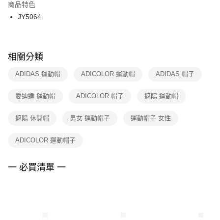
２．訂單成立數日內，您將收到繳費通知簡訊。
商品特色
付款後門市自取
３．收到繳費通知簡訊後14天內，點擊此簡訊中的連結，可透過四大超商／
JY5064
每筆NT$100，滿NT$1,500(含以上)免運費
ATM／網路銀行／等多元方式進行付款，方視為交易完成。
※ 請注意：結帳手續完成當下不需立刻繳費，但若您需要取消訂單，請聯絡
購買商品的店家。未經商家同意取消之訂單仍視為有效，需透過AFTEE先享
後付繳納相關費用。
※ 交易是否成功請以「AFTEE先享後付 」之結帳頁面顯示為準，若有關於
相關分類
是否繳費成功／繳費後需取消欲退款等相關疑問，請聯繫「AFTEE先享後付
客戶支援中心」
https://netprotections.freshdesk.com/support/home
ADIDAS 運動帽
ADICOLOR 運動帽
ADIDAS 帽子
【注意事項】
愛迪達 運動帽
ADICOLOR 帽子
遮陽 運動帽
１．透過由恩沛科技股份有限公司提供之「AFTEE先享後付」服務完成之交
易，需依本服務之必要範圍內提供個人資料，並將交易相關給付款項請求債
權轉讓予恩沛科技股份有限公司。
遮陽 休閒帽
男女 運動帽子
運動帽子 女性
２．關於個人資料處理事宜，請瀏覽以下網址：
https://aftee.tw/terms/#terms3
ADICOLOR 運動帽子
３．未成年的使用者請事先徵得法定代理人或監護人之同意方可使用
「AFTEE先享後付」，若未經同意申辦者引起之損失，本公司不負相關責
任。
一 必買清單 一
４．使用「AFTEE先享後付」時，將依據個別帳號之用戶狀況，依本公司即
時審查核予不同之上限額度；若仍有額度不足之情形，本公司將視審查結果
請求用戶進行身份認證。
５．嚴禁一人註冊多個帳號或使用他人資訊註冊。若發現惡意使用之情形，
恩沛科技股份有限公司將有權停止該用戶之使用額度並採取法律行動。