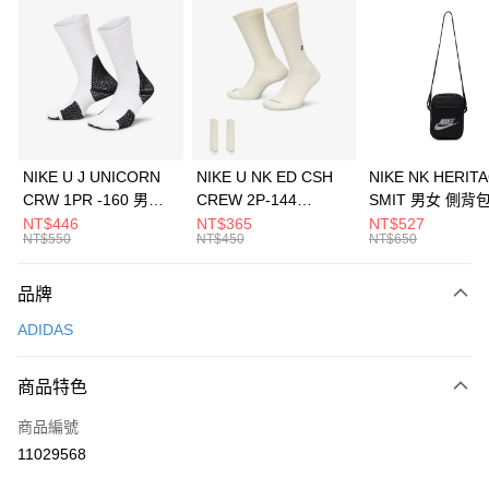
信用卡分期付款
3 期 0 利率 每期
NT$296
21家銀行
合作金庫商業銀行
第一商業銀行
LINE Pay
華南商業銀行
彰化商業銀行
Apple Pay
上海商業儲蓄銀行
台北富邦商業銀行
國泰世華商業銀行
兆豐國際商業銀行
悠遊付
臺灣中小企業銀行
台中商業銀行
NIKE U J UNICORN
NIKE U NK ED CSH
NIKE NK HERIT
匯豐（台灣）商業銀行
華泰商業銀行
CRW 1PR -160 男女
CREW 2P-144
SMIT 男女 側背
全盈+PAY
聯邦商業銀行
遠東國際商業銀行
中統襪 FZ3393100
EMBRDY 男女 短統襪
BA5871010
NT$446
NT$365
NT$527
元大商業銀行
永豐商業銀行
NT$550
NT$450
NT$650
AFTEE先享後付
FZ3073133
玉山商業銀行
星展（台灣）商業銀行
相關說明
台新國際商業銀行
中國信託商業銀行
品牌
【關於「AFTEE先享後付」】
台灣樂天信用卡公司
AFTEE先享後付是「在收到商品之後才付款」的支付方式。 讓您購物簡單
運送方式
ADIDAS
便利好安心！
１．簡單：不需註冊會員、不需綁卡、不需儲值。
7-11取貨(快速到店)
２．便利：只要手機號碼，簡訊認證，即可結帳。
商品特色
每筆NT$100，滿NT$1,500(含以上)免運費
３．安心：先確認商品／服務後，再付款。
商品編號
宅配
【「AFTEE先享後付」結帳流程】
１．於結帳方式選擇「AFTEE先享後付」後，將跳轉至「AFTEE先享後付」
11029568
每筆NT$100，滿NT$1,500(含以上)免運費
結帳頁面，進行簡訊認證並確認金額後，即可完成結帳。