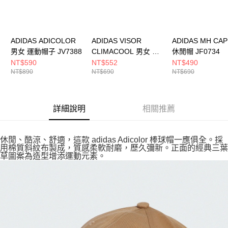
ADIDAS ADICOLOR
ADIDAS VISOR
ADIDAS MH CA
男女 運動帽子 JV7388
CLIMACOOL 男女 運
休閒帽 JF0734
動帽 IA7537
NT$590
NT$552
NT$490
NT$890
NT$690
NT$690
詳細說明
相關推薦
休閒、酷涼、舒適，這款 adidas Adicolor 棒球帽一應俱全。採
用棉質斜紋布製成，質感柔軟耐磨，歷久彌新。正面的經典三葉
草圖案為造型增添運動元素。