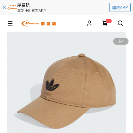
摩曼頓
開啟APP
立刻使用官方APP
0
1
/
4