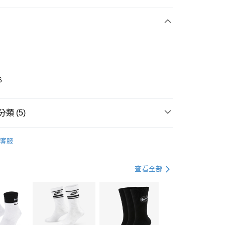
期付款
0 利率 每期
NT$496
21家銀行
庫商業銀行
第一商業銀行
業銀行
彰化商業銀行
業儲蓄銀行
台北富邦商業銀行
華商業銀行
兆豐國際商業銀行
6
小企業銀行
台中商業銀行
台灣）商業銀行
華泰商業銀行
業銀行
遠東國際商業銀行
類 (5)
業銀行
永豐商業銀行
享後付
業銀行
星展（台灣）商業銀行
IDAS
全系列鞋款
客服
際商業銀行
中國信託商業銀行
FTEE先享後付」】
鞋類
涼拖鞋
天信用卡公司
先享後付是「在收到商品之後才付款」的支付方式。 讓您購物簡單
心！
鞋類
涼拖鞋
查看全部
：不需註冊會員、不需綁卡、不需儲值。
：只要手機號碼，簡訊認證，即可結帳。
水上運動
鞋
(快速到店)
：先確認商品／服務後，再付款。
00，滿NT$1,500(含以上)免運費
兒童/青少年｜鞋服6折起
EE先享後付」結帳流程】
方式選擇「AFTEE先享後付」後，將跳轉至「AFTEE先享後