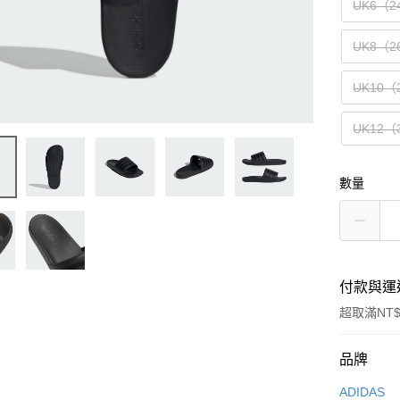
UK6（2
UK8（2
UK10（
UK12（
數量
付款與運
超取滿NT$
付款方式
品牌
信用卡一
ADIDAS