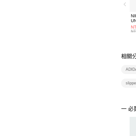
NI
U
1P
NT
統
NT
相關
ADI
slip
一 必