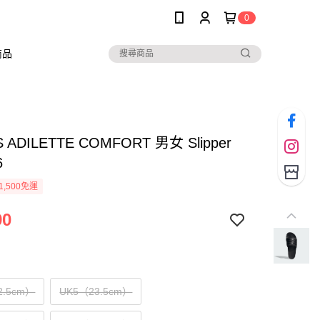
0
商品
S ADILETTE COMFORT 男女 Slipper
6
1,500免運
90
2.5cm）
UK5（23.5cm）