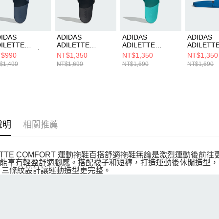
動。
IDAS
ADIDAS
ADIDAS
ADIDAS
ILETTE
ADILETTE
ADILETTE
ADILETT
OMFORT 男女
COMFORT MER
COMFORT MER
COMFOR
$990
NT$1,350
NT$1,350
NT$1,350
拖鞋 ID3402
男女 涼拖鞋
男女 涼拖鞋
男女 涼拖
$1,490
NT$1,690
NT$1,690
NT$1,690
KI6109
KI6072
HQ9489
說明
相關推薦
LETTE COMFORT 運動拖鞋百搭舒適拖鞋無論是激烈運動
能享有輕盈舒適腳感。搭配襪子和短褲，打造運動後休閒造型，
das 三條紋設計讓運動造型更完整。