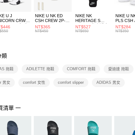
付」結帳
每筆NT$1
２．訂單
３．收到繳
付款後門
KE U J
NIKE U NK ED
NIKE NK
NIKE U N
／ATM／
NICORN CRW
CSH CREW 2P-
HERITAGE S
PLS CSH 
每筆NT$1
※ 請注意
R -160 男女 中
144 EMBRDY 男
SMIT 男女 側背包
144 DBL
$446
NT$365
NT$527
NT$284
絡購買商品
襪 FZ3393100
女 短統襪
BA5871010
襪 DH405
$550
NT$450
NT$650
NT$350
先享後付
FZ3073133
※ 交易是
是否繳費成
付客戶支
分類
【注意事
１．透過由
DAS 拖鞋
ADILETTE 拖鞋
COMFORT 拖鞋
愛迪達 拖鞋
交易，需
求債權轉
２．關於
per 男女
comfort 女性
comfort slipper
ADIDAS 男女
https://aft
３．未成
「AFTE
任。
買清單 一
４．使用「
即時審查
結果請求
５．嚴禁
形，恩沛