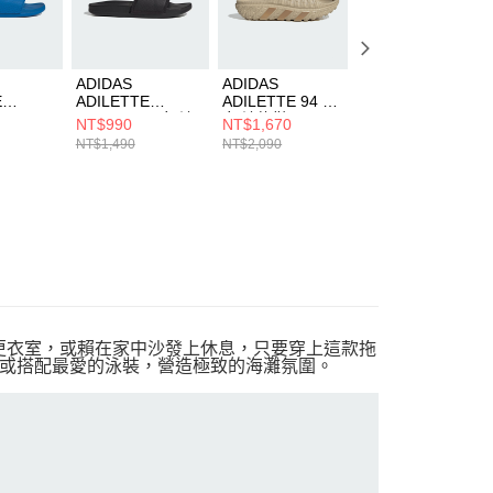
ADIDAS
ADIDAS
ADIDAS
E
ADILETTE
ADILETTE 94 男
ADILETTE 94 男
T MER
COMFORT 女 涼
女 涼拖鞋 IH6894
女 涼拖鞋 IH6890
NT$990
NT$1,670
NT$1,490
鞋
拖鞋 JS3619
NT$1,490
NT$2,090
NT$2,090
後前往更衣室，或賴在家中沙發上休息，只要穿上這款拖
或搭配最愛的泳裝，營造極致的海灘氛圍。