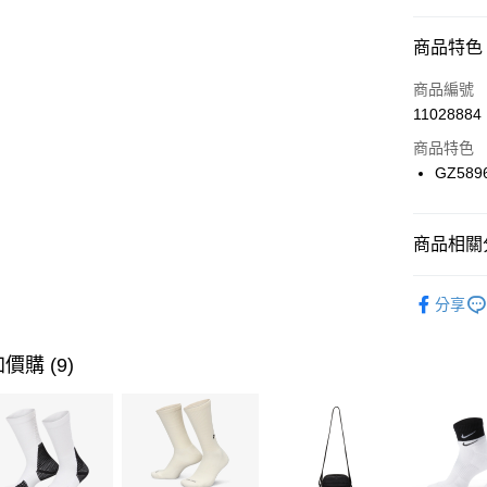
信用卡分
商品特色
3 期 
商品編號
合作金
LINE Pay
11028884
華南商
Apple Pay
上海商
商品特色
國泰世
GZ589
悠遊付
臺灣中
匯豐（
全盈+PAY
聯邦商
商品相關分
元大商
AFTEE先
玉山商
品牌
AD
相關說明
分享
台新國
【關於「A
男性商品
台灣樂
AFTEE
便利好安
女性商品
運送方式
價購 (9)
１．簡單
２．便利
運動類型
7-11取貨
３．安心
每筆NT$1
促銷活動
【「AFT
宅配
１．於結帳