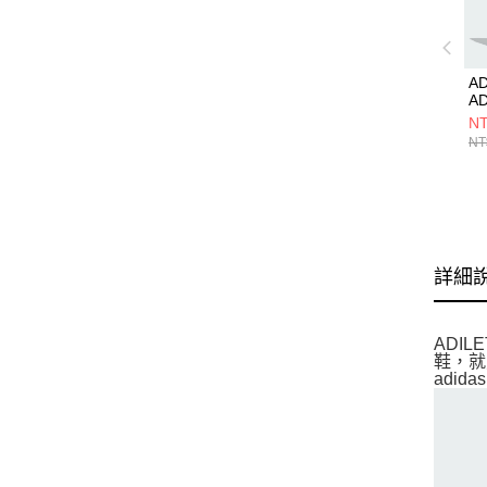
AD
AD
C
NT
涼
NT
詳細
ADI
鞋，就
adi