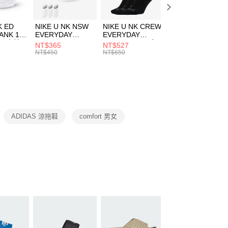
頁面，進行簡訊認證並確認金額後，即可完成結帳。
00，滿NT$1,500(含以上)免運費
成立數日內，您將收到繳費通知簡訊。
費通知簡訊後14天內，點擊此簡訊中的連結，可透過四大超商
市自取
K ED
NIKE U NK NSW
NIKE U NK CREW
NIKE U NK
網路銀行／等多元方式進行付款，方視為交易完成。
ANK 1P
EVERYDAY
EVERYDAY
EVERYDAY LTW
00，滿NT$1,500(含以上)免運費
：結帳手續完成當下不需立刻繳費，但若您需要取消訂單，請聯
 男 中統
ESSENTIAL CR
BBALL 3PR 男女
ANKLE 3PR 男女
NT$365
NT$527
NT$365
的店家。未經商家同意取消之訂單仍視為有效，需透過AFTEE
8104
男女 短統襪
長統襪
踝襪 SX7677010
NT$450
NT$650
NT$450
繳納相關費用。
DX5089103
DA2123010
否成功請以「AFTEE先享後付 」之結帳頁面顯示為準，若有關於
功／繳費後需取消欲退款等相關疑問，請聯繫「AFTEE先享後
援中心」
https://netprotections.freshdesk.com/support/home
項】
恩沛科技股份有限公司提供之「AFTEE先享後付」服務完成之
ADIDAS 涼拖鞋
comfort 男女
依本服務之必要範圍內提供個人資料，並將交易相關給付款項請
讓予恩沛科技股份有限公司。
個人資料處理事宜，請瀏覽以下網址：
ee.tw/terms/#terms3
年的使用者請事先徵得法定代理人或監護人之同意方可使用
E先享後付」，若未經同意申辦者引起之損失，本公司不負相關責
AFTEE先享後付」時，將依據個別帳號之用戶狀況，依本公司
核予不同之上限額度；若仍有額度不足之情形，本公司將視審查
用戶進行身份認證。
一人註冊多個帳號或使用他人資訊註冊。若發現惡意使用之情
科技股份有限公司將有權停止該用戶之使用額度並採取法律行