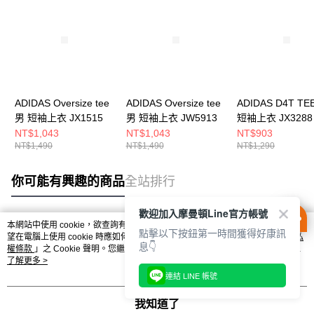
ADIDAS Oversize tee
ADIDAS Oversize tee
ADIDAS D4T TE
男 短袖上衣 JX1515
男 短袖上衣 JW5913
短袖上衣 JX3288
NT$1,043
NT$1,043
NT$903
NT$1,490
NT$1,490
NT$1,290
你可能有興趣的商品
全站排行
歡迎加入摩曼頓Line官方帳號
本網站中使用 cookie，欲查詢有關本網站使用 cookie 方式之詳情，及若您不希
點擊以下按鈕第一時間獲得好康訊
熱門標籤
望在電腦上使用 cookie 時應如何變更電腦的 cookie 設定，請參閱本網站「
隱私
息👇
權條款
」之 Cookie 聲明。您繼續使用本網站即表示您同意本公司得按本網站使
用條款之 Cookie 聲明使用 cookie。
了解更多 >
連結 LINE 帳號
我知道了