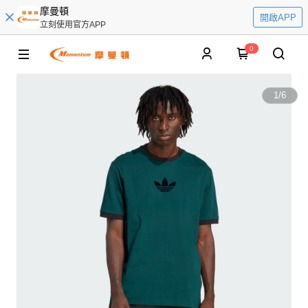
摩曼頓
開啟APP
立刻使用官方APP
0
1
/
6