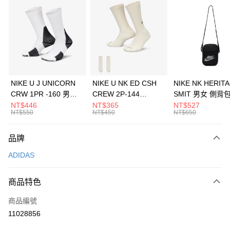
信用卡分期付款
3 期 0 利率 每期
NT$496
21家銀行
合作金庫商業銀行
第一商業銀行
LINE Pay
華南商業銀行
彰化商業銀行
Apple Pay
上海商業儲蓄銀行
台北富邦商業銀行
國泰世華商業銀行
兆豐國際商業銀行
悠遊付
臺灣中小企業銀行
台中商業銀行
NIKE U J UNICORN
NIKE U NK ED CSH
NIKE NK HERIT
匯豐（台灣）商業銀行
華泰商業銀行
CRW 1PR -160 男女
CREW 2P-144
SMIT 男女 側背
全盈+PAY
聯邦商業銀行
遠東國際商業銀行
中統襪 FZ3393100
EMBRDY 男女 短統襪
BA5871010
NT$446
NT$365
NT$527
元大商業銀行
永豐商業銀行
NT$550
NT$450
NT$650
AFTEE先享後付
FZ3073133
玉山商業銀行
星展（台灣）商業銀行
相關說明
台新國際商業銀行
中國信託商業銀行
品牌
【關於「AFTEE先享後付」】
台灣樂天信用卡公司
AFTEE先享後付是「在收到商品之後才付款」的支付方式。 讓您購物簡單
運送方式
ADIDAS
便利好安心！
１．簡單：不需註冊會員、不需綁卡、不需儲值。
7-11取貨(快速到店)
２．便利：只要手機號碼，簡訊認證，即可結帳。
商品特色
每筆NT$100，滿NT$1,500(含以上)免運費
３．安心：先確認商品／服務後，再付款。
商品編號
宅配
【「AFTEE先享後付」結帳流程】
１．於結帳方式選擇「AFTEE先享後付」後，將跳轉至「AFTEE先享後付」
11028856
每筆NT$100，滿NT$1,500(含以上)免運費
結帳頁面，進行簡訊認證並確認金額後，即可完成結帳。