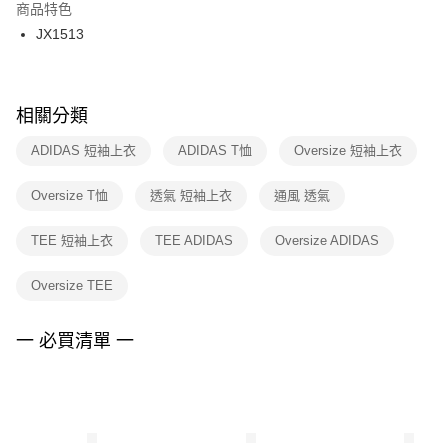
２．訂單成立數日內，您將收到繳費通知簡訊。
商品特色
付款後門市自取
３．收到繳費通知簡訊後14天內，點擊此簡訊中的連結，可透過四大超商／
JX1513
每筆NT$100，滿NT$1,500(含以上)免運費
ATM／網路銀行／等多元方式進行付款，方視為交易完成。
※ 請注意：結帳手續完成當下不需立刻繳費，但若您需要取消訂單，請聯絡
購買商品的店家。未經商家同意取消之訂單仍視為有效，需透過AFTEE先享
後付繳納相關費用。
※ 交易是否成功請以「AFTEE先享後付 」之結帳頁面顯示為準，若有關於
相關分類
是否繳費成功／繳費後需取消欲退款等相關疑問，請聯繫「AFTEE先享後付
客戶支援中心」
https://netprotections.freshdesk.com/support/home
ADIDAS 短袖上衣
ADIDAS T恤
Oversize 短袖上衣
【注意事項】
Oversize T恤
透氣 短袖上衣
通風 透氣
１．透過由恩沛科技股份有限公司提供之「AFTEE先享後付」服務完成之交
易，需依本服務之必要範圍內提供個人資料，並將交易相關給付款項請求債
權轉讓予恩沛科技股份有限公司。
TEE 短袖上衣
TEE ADIDAS
Oversize ADIDAS
２．關於個人資料處理事宜，請瀏覽以下網址：
https://aftee.tw/terms/#terms3
Oversize TEE
３．未成年的使用者請事先徵得法定代理人或監護人之同意方可使用
「AFTEE先享後付」，若未經同意申辦者引起之損失，本公司不負相關責
任。
一 必買清單 一
４．使用「AFTEE先享後付」時，將依據個別帳號之用戶狀況，依本公司即
時審查核予不同之上限額度；若仍有額度不足之情形，本公司將視審查結果
請求用戶進行身份認證。
５．嚴禁一人註冊多個帳號或使用他人資訊註冊。若發現惡意使用之情形，
恩沛科技股份有限公司將有權停止該用戶之使用額度並採取法律行動。