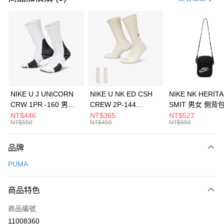
信用卡分期付款
3 期 0 利率 每期
NT$893
21家銀行
合作金庫商業銀行
第一商業銀行
LINE Pay
華南商業銀行
彰化商業銀行
Apple Pay
上海商業儲蓄銀行
台北富邦商業銀行
國泰世華商業銀行
兆豐國際商業銀行
悠遊付
臺灣中小企業銀行
台中商業銀行
NIKE U J UNICORN
NIKE U NK ED CSH
NIKE NK HERIT
匯豐（台灣）商業銀行
華泰商業銀行
CRW 1PR -160 男女
CREW 2P-144
SMIT 男女 側背
全盈+PAY
聯邦商業銀行
遠東國際商業銀行
中統襪 FZ3393100
EMBRDY 男女 短統襪
BA5871010
NT$446
NT$365
NT$527
元大商業銀行
永豐商業銀行
NT$550
NT$450
NT$650
AFTEE先享後付
FZ3073133
玉山商業銀行
星展（台灣）商業銀行
相關說明
台新國際商業銀行
中國信託商業銀行
品牌
【關於「AFTEE先享後付」】
台灣樂天信用卡公司
AFTEE先享後付是「在收到商品之後才付款」的支付方式。 讓您購物簡單
運送方式
PUMA
便利好安心！
１．簡單：不需註冊會員、不需綁卡、不需儲值。
7-11取貨(快速到店)
２．便利：只要手機號碼，簡訊認證，即可結帳。
商品特色
每筆NT$100，滿NT$1,500(含以上)免運費
３．安心：先確認商品／服務後，再付款。
商品編號
宅配
【「AFTEE先享後付」結帳流程】
１．於結帳方式選擇「AFTEE先享後付」後，將跳轉至「AFTEE先享後付」
11008360
每筆NT$100，滿NT$1,500(含以上)免運費