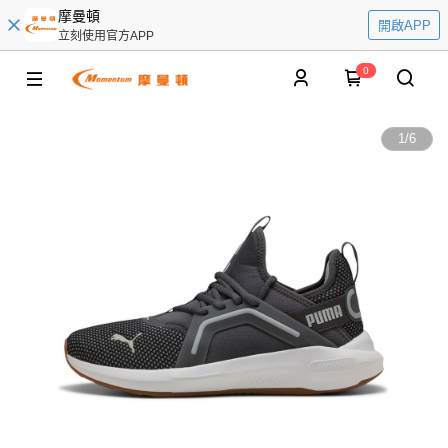
摩曼頓
開啟APP
立刻使用官方APP
0
1
/
6