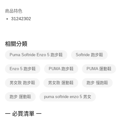
結帳頁面，進行簡訊認證並確認金額後，即可完成結帳。
２．訂單成立數日內，您將收到繳費通知簡訊。
商品特色
付款後門市自取
３．收到繳費通知簡訊後14天內，點擊此簡訊中的連結，可透過四大超商／
31242302
每筆NT$100，滿NT$1,500(含以上)免運費
ATM／網路銀行／等多元方式進行付款，方視為交易完成。
※ 請注意：結帳手續完成當下不需立刻繳費，但若您需要取消訂單，請聯絡
購買商品的店家。未經商家同意取消之訂單仍視為有效，需透過AFTEE先享
後付繳納相關費用。
※ 交易是否成功請以「AFTEE先享後付 」之結帳頁面顯示為準，若有關於
相關分類
是否繳費成功／繳費後需取消欲退款等相關疑問，請聯繫「AFTEE先享後付
客戶支援中心」
https://netprotections.freshdesk.com/support/home
Puma Softride Enzo 5 跑步鞋
Softride 跑步鞋
【注意事項】
Enzo 5 跑步鞋
PUMA 跑步鞋
PUMA 運動鞋
１．透過由恩沛科技股份有限公司提供之「AFTEE先享後付」服務完成之交
易，需依本服務之必要範圍內提供個人資料，並將交易相關給付款項請求債
權轉讓予恩沛科技股份有限公司。
男女款 跑步鞋
男女款 運動鞋
跑步 慢跑鞋
２．關於個人資料處理事宜，請瀏覽以下網址：
https://aftee.tw/terms/#terms3
跑步 運動鞋
puma softride enzo 5 男女
３．未成年的使用者請事先徵得法定代理人或監護人之同意方可使用
「AFTEE先享後付」，若未經同意申辦者引起之損失，本公司不負相關責
任。
一 必買清單 一
４．使用「AFTEE先享後付」時，將依據個別帳號之用戶狀況，依本公司即
時審查核予不同之上限額度；若仍有額度不足之情形，本公司將視審查結果
請求用戶進行身份認證。
５．嚴禁一人註冊多個帳號或使用他人資訊註冊。若發現惡意使用之情形，
恩沛科技股份有限公司將有權停止該用戶之使用額度並採取法律行動。