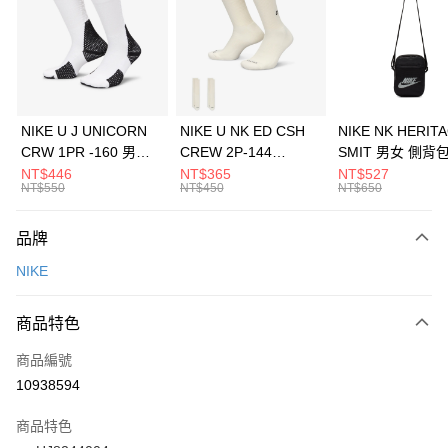
3 期 0 利率 每期
NT$516
21家銀行
合作金庫商業銀行
第一商業銀行
LINE Pay
華南商業銀行
彰化商業銀行
Apple Pay
上海商業儲蓄銀行
台北富邦商業銀行
國泰世華商業銀行
兆豐國際商業銀行
悠遊付
臺灣中小企業銀行
台中商業銀行
NIKE U J UNICORN
NIKE U NK ED CSH
NIKE NK HERIT
匯豐（台灣）商業銀行
華泰商業銀行
CRW 1PR -160 男女
CREW 2P-144
SMIT 男女 側背
全盈+PAY
聯邦商業銀行
遠東國際商業銀行
中統襪 FZ3393100
EMBRDY 男女 短統襪
BA5871010
NT$446
NT$365
NT$527
元大商業銀行
永豐商業銀行
NT$550
NT$450
NT$650
AFTEE先享後付
FZ3073133
玉山商業銀行
星展（台灣）商業銀行
相關說明
台新國際商業銀行
中國信託商業銀行
品牌
【關於「AFTEE先享後付」】
台灣樂天信用卡公司
AFTEE先享後付是「在收到商品之後才付款」的支付方式。 讓您購物簡單
運送方式
NIKE
便利好安心！
１．簡單：不需註冊會員、不需綁卡、不需儲值。
7-11取貨(快速到店)
２．便利：只要手機號碼，簡訊認證，即可結帳。
商品特色
每筆NT$100，滿NT$1,500(含以上)免運費
３．安心：先確認商品／服務後，再付款。
商品編號
宅配
【「AFTEE先享後付」結帳流程】
１．於結帳方式選擇「AFTEE先享後付」後，將跳轉至「AFTEE先享後付」
10938594
每筆NT$100，滿NT$1,500(含以上)免運費
結帳頁面，進行簡訊認證並確認金額後，即可完成結帳。
２．訂單成立數日內，您將收到繳費通知簡訊。
商品特色
３．收到繳費通知簡訊後14天內，點擊此簡訊中的連結，可透過四大超商／