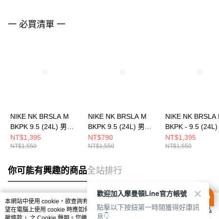
一 必買清單 一
NIKE NK BRSLA M
NIKE NK BRSLA M
NIKE NK BRSLA
BKPK 9.5 (24L) 男女
BKPK 9.5 (24L) 男女
BKPK - 9.5 (24L
後背包 DH7709010
後背包 DH7709252
後背包 DH77090
NT$1,395
NT$790
NT$1,395
NT$1,550
NT$1,550
NT$1,550
你可能有興趣的商品
全站排行
歡迎加入摩曼頓Line官方帳號
本網站中使用 cookie，欲查詢有關本網站使用 cookie 方式之詳情，及若您不希
點擊以下按鈕第一時間獲得好康訊
熱門標籤
望在電腦上使用 cookie 時應如何變更電腦的 cookie 設定，請參閱本網站「
隱私
息👇
權條款
」之 Cookie 聲明。您繼續使用本網站即表示您同意本公司得按本網站使