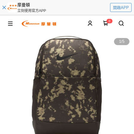
摩曼頓
開啟APP
立刻使用官方APP
0
1
/
5