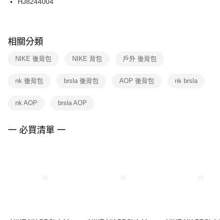
HJ8244004
ATM／網路銀行／等多元方式進行付款，方視為交易完成。
※ 請注意：結帳手續完成當下不需立刻繳費，但若您需要取消訂單，請聯絡
購買商品的店家。未經商家同意取消之訂單仍視為有效，需透過AFTEE先享
後付繳納相關費用。
※ 交易是否成功請以「AFTEE先享後付 」之結帳頁面顯示為準，若有關於
相關分類
是否繳費成功／繳費後需取消欲退款等相關疑問，請聯繫「AFTEE先享後付
客戶支援中心」
https://netprotections.freshdesk.com/support/home
NIKE 後背包
NIKE 背包
戶外 後背包
【注意事項】
nk 後背包
brsla 後背包
AOP 後背包
nk brsla
１．透過由恩沛科技股份有限公司提供之「AFTEE先享後付」服務完成之交
易，需依本服務之必要範圍內提供個人資料，並將交易相關給付款項請求債
權轉讓予恩沛科技股份有限公司。
nk AOP
brsla AOP
２．關於個人資料處理事宜，請瀏覽以下網址：
https://aftee.tw/terms/#terms3
３．未成年的使用者請事先徵得法定代理人或監護人之同意方可使用
一 必買清單 一
「AFTEE先享後付」，若未經同意申辦者引起之損失，本公司不負相關責
任。
４．使用「AFTEE先享後付」時，將依據個別帳號之用戶狀況，依本公司即
時審查核予不同之上限額度；若仍有額度不足之情形，本公司將視審查結果
請求用戶進行身份認證。
５．嚴禁一人註冊多個帳號或使用他人資訊註冊。若發現惡意使用之情形，
恩沛科技股份有限公司將有權停止該用戶之使用額度並採取法律行動。