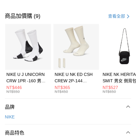
付款方式
信用卡一次付款
商品加價購 (9)
查看全部
信用卡分期付款
3 期 0 利率 每期
NT$660
21家銀行
合作金庫商業銀行
第一商業銀行
LINE Pay
華南商業銀行
彰化商業銀行
Apple Pay
上海商業儲蓄銀行
台北富邦商業銀行
國泰世華商業銀行
兆豐國際商業銀行
悠遊付
臺灣中小企業銀行
台中商業銀行
NIKE U J UNICORN
NIKE U NK ED CSH
NIKE NK HERIT
匯豐（台灣）商業銀行
華泰商業銀行
CRW 1PR -160 男女
CREW 2P-144
SMIT 男女 側背
全盈+PAY
聯邦商業銀行
遠東國際商業銀行
中統襪 FZ3393100
EMBRDY 男女 短統襪
BA5871010
NT$446
NT$365
NT$527
元大商業銀行
永豐商業銀行
NT$550
NT$450
NT$650
AFTEE先享後付
FZ3073133
玉山商業銀行
星展（台灣）商業銀行
相關說明
台新國際商業銀行
中國信託商業銀行
品牌
【關於「AFTEE先享後付」】
台灣樂天信用卡公司
AFTEE先享後付是「在收到商品之後才付款」的支付方式。 讓您購物簡單
運送方式
NIKE
便利好安心！
１．簡單：不需註冊會員、不需綁卡、不需儲值。
7-11取貨(快速到店)
２．便利：只要手機號碼，簡訊認證，即可結帳。
商品特色
每筆NT$100，滿NT$1,500(含以上)免運費
３．安心：先確認商品／服務後，再付款。