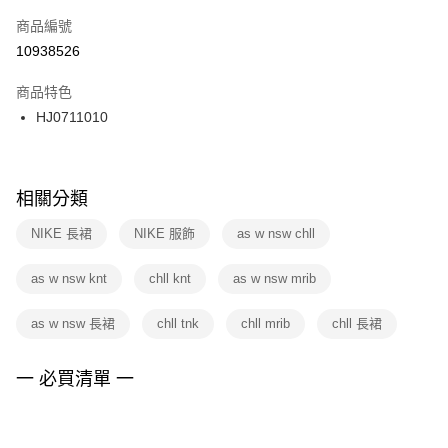
商品編號
宅配
【「AFTEE先享後付」結帳流程】
１．於結帳方式選擇「AFTEE先享後付」後，將跳轉至「AFTEE先享後付」
10938526
每筆NT$100，滿NT$1,500(含以上)免運費
結帳頁面，進行簡訊認證並確認金額後，即可完成結帳。
２．訂單成立數日內，您將收到繳費通知簡訊。
商品特色
３．收到繳費通知簡訊後14天內，點擊此簡訊中的連結，可透過四大超商／
HJ0711010
ATM／網路銀行／等多元方式進行付款，方視為交易完成。
※ 請注意：結帳手續完成當下不需立刻繳費，但若您需要取消訂單，請聯絡
購買商品的店家。未經商家同意取消之訂單仍視為有效，需透過AFTEE先享
後付繳納相關費用。
※ 交易是否成功請以「AFTEE先享後付 」之結帳頁面顯示為準，若有關於
相關分類
是否繳費成功／繳費後需取消欲退款等相關疑問，請聯繫「AFTEE先享後付
客戶支援中心」
https://netprotections.freshdesk.com/support/home
NIKE 長裙
NIKE 服飾
as w nsw chll
【注意事項】
as w nsw knt
chll knt
as w nsw mrib
１．透過由恩沛科技股份有限公司提供之「AFTEE先享後付」服務完成之交
易，需依本服務之必要範圍內提供個人資料，並將交易相關給付款項請求債
權轉讓予恩沛科技股份有限公司。
as w nsw 長裙
chll tnk
chll mrib
chll 長裙
２．關於個人資料處理事宜，請瀏覽以下網址：
https://aftee.tw/terms/#terms3
３．未成年的使用者請事先徵得法定代理人或監護人之同意方可使用
一 必買清單 一
「AFTEE先享後付」，若未經同意申辦者引起之損失，本公司不負相關責
任。
４．使用「AFTEE先享後付」時，將依據個別帳號之用戶狀況，依本公司即
時審查核予不同之上限額度；若仍有額度不足之情形，本公司將視審查結果