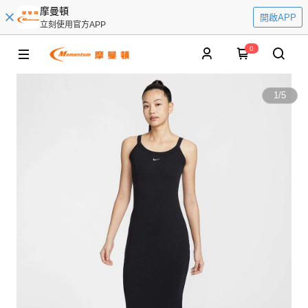
摩曼頓
開啟APP
立刻使用官方APP
0
1
/
5