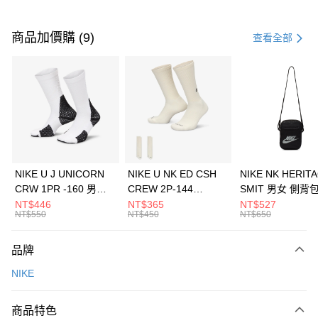
付款方式
信用卡一次付款
商品加價購 (9)
查看全部
信用卡分期付款
3 期 0 利率 每期
NT$1,026
21家銀行
合作金庫商業銀行
第一商業銀行
LINE Pay
華南商業銀行
彰化商業銀行
Apple Pay
上海商業儲蓄銀行
台北富邦商業銀行
國泰世華商業銀行
兆豐國際商業銀行
悠遊付
臺灣中小企業銀行
台中商業銀行
NIKE U J UNICORN
NIKE U NK ED CSH
NIKE NK HERIT
匯豐（台灣）商業銀行
華泰商業銀行
CRW 1PR -160 男女
CREW 2P-144
SMIT 男女 側背
全盈+PAY
聯邦商業銀行
遠東國際商業銀行
中統襪 FZ3393100
EMBRDY 男女 短統襪
BA5871010
NT$446
NT$365
NT$527
元大商業銀行
永豐商業銀行
NT$550
NT$450
NT$650
AFTEE先享後付
FZ3073133
玉山商業銀行
星展（台灣）商業銀行
相關說明
台新國際商業銀行
中國信託商業銀行
品牌
【關於「AFTEE先享後付」】
台灣樂天信用卡公司
AFTEE先享後付是「在收到商品之後才付款」的支付方式。 讓您購物簡單
運送方式
NIKE
便利好安心！
１．簡單：不需註冊會員、不需綁卡、不需儲值。
7-11取貨(快速到店)
２．便利：只要手機號碼，簡訊認證，即可結帳。
商品特色
每筆NT$100，滿NT$1,500(含以上)免運費
３．安心：先確認商品／服務後，再付款。