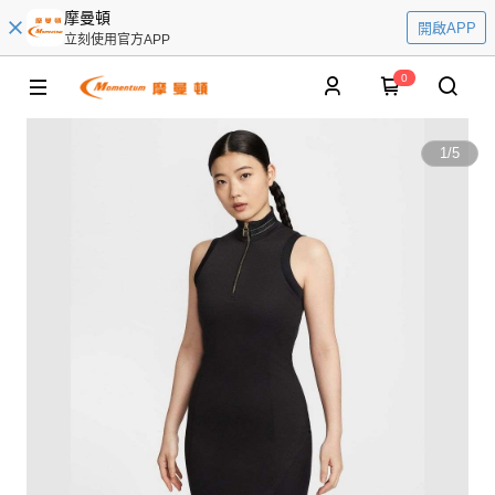
摩曼頓
開啟APP
立刻使用官方APP
0
1
/
5