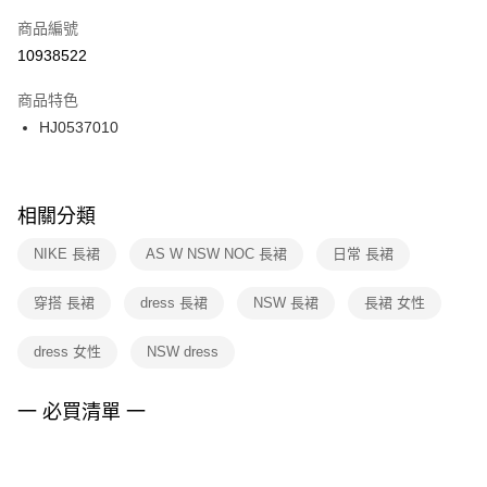
商品編號
宅配
【「AFTEE先享後付」結帳流程】
１．於結帳方式選擇「AFTEE先享後付」後，將跳轉至「AFTEE先享後付」
10938522
每筆NT$100，滿NT$1,500(含以上)免運費
結帳頁面，進行簡訊認證並確認金額後，即可完成結帳。
２．訂單成立數日內，您將收到繳費通知簡訊。
商品特色
３．收到繳費通知簡訊後14天內，點擊此簡訊中的連結，可透過四大超商／
HJ0537010
ATM／網路銀行／等多元方式進行付款，方視為交易完成。
※ 請注意：結帳手續完成當下不需立刻繳費，但若您需要取消訂單，請聯絡
購買商品的店家。未經商家同意取消之訂單仍視為有效，需透過AFTEE先享
後付繳納相關費用。
※ 交易是否成功請以「AFTEE先享後付 」之結帳頁面顯示為準，若有關於
相關分類
是否繳費成功／繳費後需取消欲退款等相關疑問，請聯繫「AFTEE先享後付
客戶支援中心」
https://netprotections.freshdesk.com/support/home
NIKE 長裙
AS W NSW NOC 長裙
日常 長裙
【注意事項】
穿搭 長裙
dress 長裙
NSW 長裙
長裙 女性
１．透過由恩沛科技股份有限公司提供之「AFTEE先享後付」服務完成之交
易，需依本服務之必要範圍內提供個人資料，並將交易相關給付款項請求債
權轉讓予恩沛科技股份有限公司。
dress 女性
NSW dress
２．關於個人資料處理事宜，請瀏覽以下網址：
https://aftee.tw/terms/#terms3
３．未成年的使用者請事先徵得法定代理人或監護人之同意方可使用
一 必買清單 一
「AFTEE先享後付」，若未經同意申辦者引起之損失，本公司不負相關責
任。
４．使用「AFTEE先享後付」時，將依據個別帳號之用戶狀況，依本公司即
時審查核予不同之上限額度；若仍有額度不足之情形，本公司將視審查結果