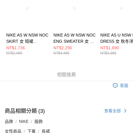
請求用戶進行身份認證。
５．嚴禁一人註冊多個帳號或使用他人資訊註冊。若發現惡意使用之情形，
恩沛科技股份有限公司將有權停止該用戶之使用額度並採取法律行動。
NIKE AS W NSW NOC
NIKE AS W NSW NOC
NIKE AS U NSW
SKIRT 女 短裙
ENG SWEATER 女 長
DRESS 女 秋冬
HQ6070010
袖上衣 FV7802110
FV7805010
NT$1,736
NT$2,290
NT$1,690
NT$2,480
NT$4,480
NT$3,380
相關推薦
客服
商品相關分類 (3)
查看全部
品牌
NIKE
服飾
女性商品
下著
長裙