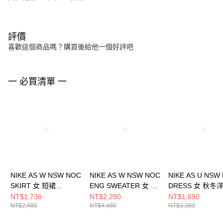
評價
喜歡這個商品嗎？購買後給他一個好評吧
一 必買清單 一
NIKE AS W NSW NOC
NIKE AS W NSW NOC
NIKE AS U NSW
SKIRT 女 短裙
ENG SWEATER 女 長
DRESS 女 秋冬
HQ6070010
袖上衣 FV7802110
FV7805010
NT$1,736
NT$2,290
NT$1,690
NT$2,480
NT$4,480
NT$3,380