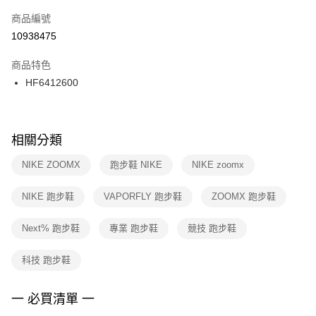
商品編號
宅配
【「AFTEE先享後付」結帳流程】
１．於結帳方式選擇「AFTEE先享後付」後，將跳轉至「AFTEE先享後付」
10938475
每筆NT$100，滿NT$1,500(含以上)免運費
結帳頁面，進行簡訊認證並確認金額後，即可完成結帳。
２．訂單成立數日內，您將收到繳費通知簡訊。
商品特色
３．收到繳費通知簡訊後14天內，點擊此簡訊中的連結，可透過四大超商／
HF6412600
ATM／網路銀行／等多元方式進行付款，方視為交易完成。
※ 請注意：結帳手續完成當下不需立刻繳費，但若您需要取消訂單，請聯絡
購買商品的店家。未經商家同意取消之訂單仍視為有效，需透過AFTEE先享
後付繳納相關費用。
※ 交易是否成功請以「AFTEE先享後付 」之結帳頁面顯示為準，若有關於
相關分類
是否繳費成功／繳費後需取消欲退款等相關疑問，請聯繫「AFTEE先享後付
客戶支援中心」
https://netprotections.freshdesk.com/support/home
NIKE ZOOMX
跑步鞋 NIKE
NIKE zoomx
【注意事項】
NIKE 跑步鞋
VAPORFLY 跑步鞋
ZOOMX 跑步鞋
１．透過由恩沛科技股份有限公司提供之「AFTEE先享後付」服務完成之交
易，需依本服務之必要範圍內提供個人資料，並將交易相關給付款項請求債
權轉讓予恩沛科技股份有限公司。
Next% 跑步鞋
專業 跑步鞋
競技 跑步鞋
２．關於個人資料處理事宜，請瀏覽以下網址：
https://aftee.tw/terms/#terms3
科技 跑步鞋
３．未成年的使用者請事先徵得法定代理人或監護人之同意方可使用
「AFTEE先享後付」，若未經同意申辦者引起之損失，本公司不負相關責
任。
一 必買清單 一
４．使用「AFTEE先享後付」時，將依據個別帳號之用戶狀況，依本公司即
時審查核予不同之上限額度；若仍有額度不足之情形，本公司將視審查結果