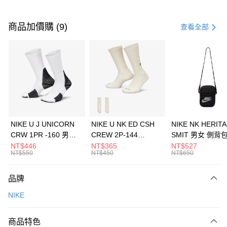
付款方式
信用卡一次付款
商品加價購 (9)
查看全部
信用卡分期付款
3 期 0 利率 每期
NT$2,533
21家銀行
合作金庫商業銀行
第一商業銀行
LINE Pay
華南商業銀行
彰化商業銀行
Apple Pay
上海商業儲蓄銀行
台北富邦商業銀行
國泰世華商業銀行
兆豐國際商業銀行
悠遊付
臺灣中小企業銀行
台中商業銀行
NIKE U J UNICORN
NIKE U NK ED CSH
NIKE NK HERIT
匯豐（台灣）商業銀行
華泰商業銀行
CRW 1PR -160 男女
CREW 2P-144
SMIT 男女 側背
全盈+PAY
聯邦商業銀行
遠東國際商業銀行
中統襪 FZ3393100
EMBRDY 男女 短統襪
BA5871010
NT$446
NT$365
NT$527
元大商業銀行
永豐商業銀行
NT$550
NT$450
NT$650
AFTEE先享後付
FZ3073133
玉山商業銀行
星展（台灣）商業銀行
相關說明
台新國際商業銀行
中國信託商業銀行
品牌
【關於「AFTEE先享後付」】
台灣樂天信用卡公司
AFTEE先享後付是「在收到商品之後才付款」的支付方式。 讓您購物簡單
運送方式
NIKE
便利好安心！
１．簡單：不需註冊會員、不需綁卡、不需儲值。
7-11取貨(快速到店)
２．便利：只要手機號碼，簡訊認證，即可結帳。
商品特色
每筆NT$100，滿NT$1,500(含以上)免運費
３．安心：先確認商品／服務後，再付款。