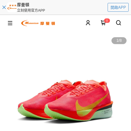
摩曼頓
開啟APP
立刻使用官方APP
0
1
/
8