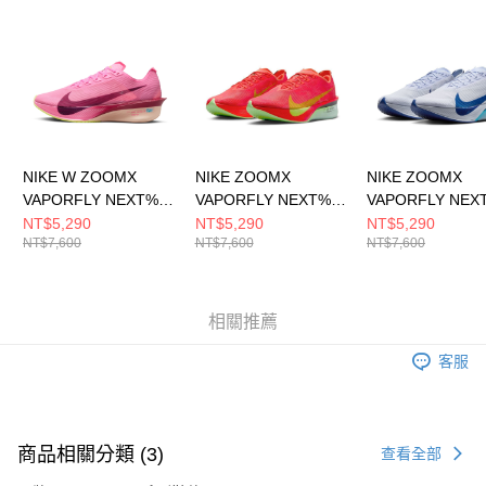
請求用戶進行身份認證。
５．嚴禁一人註冊多個帳號或使用他人資訊註冊。若發現惡意使用之情形，
恩沛科技股份有限公司將有權停止該用戶之使用額度並採取法律行動。
NIKE W ZOOMX
NIKE ZOOMX
NIKE ZOOMX
VAPORFLY NEXT% 4
VAPORFLY NEXT% 4
VAPORFLY NEX
女 跑步鞋 HF6412601
男 跑步鞋 HF6414600
男 跑步鞋 HF641
NT$5,290
NT$5,290
NT$5,290
NT$7,600
NT$7,600
NT$7,600
相關推薦
客服
商品相關分類 (3)
查看全部