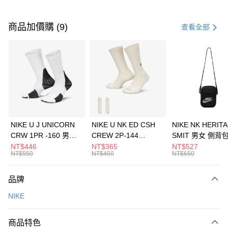
付款方式
信用卡一次付款
商品加價購 (9)
查看全部
信用卡分期付款
3 期 0 利率 每期
NT$3,433
21家銀行
合作金庫商業銀行
第一商業銀行
LINE Pay
華南商業銀行
彰化商業銀行
Apple Pay
上海商業儲蓄銀行
台北富邦商業銀行
國泰世華商業銀行
兆豐國際商業銀行
悠遊付
臺灣中小企業銀行
台中商業銀行
NIKE U J UNICORN
NIKE U NK ED CSH
NIKE NK HERIT
匯豐（台灣）商業銀行
華泰商業銀行
CRW 1PR -160 男女
CREW 2P-144
SMIT 男女 側背
全盈+PAY
聯邦商業銀行
遠東國際商業銀行
中統襪 FZ3393100
EMBRDY 男女 短統襪
BA5871010
NT$446
NT$365
NT$527
元大商業銀行
永豐商業銀行
NT$550
NT$450
NT$650
AFTEE先享後付
FZ3073133
玉山商業銀行
星展（台灣）商業銀行
相關說明
台新國際商業銀行
中國信託商業銀行
品牌
【關於「AFTEE先享後付」】
台灣樂天信用卡公司
AFTEE先享後付是「在收到商品之後才付款」的支付方式。 讓您購物簡單
運送方式
NIKE
便利好安心！
１．簡單：不需註冊會員、不需綁卡、不需儲值。
7-11取貨(快速到店)
２．便利：只要手機號碼，簡訊認證，即可結帳。
商品特色
每筆NT$100，滿NT$1,500(含以上)免運費
３．安心：先確認商品／服務後，再付款。