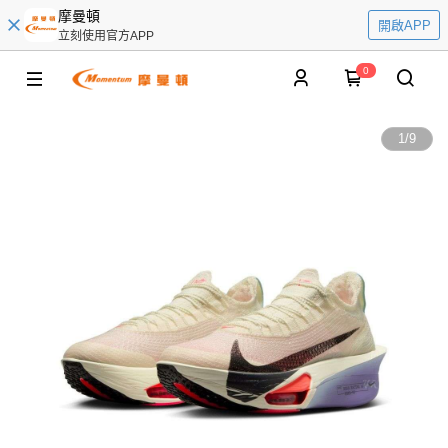
摩曼頓
開啟APP
立刻使用官方APP
0
1
/
9