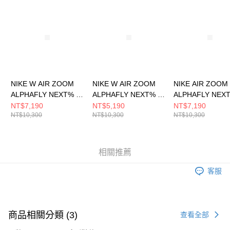
請求用戶進行身份認證。
５．嚴禁一人註冊多個帳號或使用他人資訊註冊。若發現惡意使用之情形，
恩沛科技股份有限公司將有權停止該用戶之使用額度並採取法律行動。
NIKE W AIR ZOOM
NIKE W AIR ZOOM
NIKE AIR ZOOM
ALPHAFLY NEXT% 3
ALPHAFLY NEXT% 3
ALPHAFLY NEXT
女 跑步鞋 FD8315600
女 跑步鞋 FD8315103
男 跑步鞋 FD831
NT$7,190
NT$5,190
NT$7,190
NT$10,300
NT$10,300
NT$10,300
相關推薦
客服
商品相關分類 (3)
查看全部