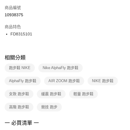
商品編號
宅配
【「AFTEE先享後付」結帳流程】
１．於結帳方式選擇「AFTEE先享後付」後，將跳轉至「AFTEE先享後付」
10938375
每筆NT$100，滿NT$1,500(含以上)免運費
結帳頁面，進行簡訊認證並確認金額後，即可完成結帳。
２．訂單成立數日內，您將收到繳費通知簡訊。
商品特色
３．收到繳費通知簡訊後14天內，點擊此簡訊中的連結，可透過四大超商／
FD8315101
ATM／網路銀行／等多元方式進行付款，方視為交易完成。
※ 請注意：結帳手續完成當下不需立刻繳費，但若您需要取消訂單，請聯絡
購買商品的店家。未經商家同意取消之訂單仍視為有效，需透過AFTEE先享
後付繳納相關費用。
※ 交易是否成功請以「AFTEE先享後付 」之結帳頁面顯示為準，若有關於
相關分類
是否繳費成功／繳費後需取消欲退款等相關疑問，請聯繫「AFTEE先享後付
客戶支援中心」
https://netprotections.freshdesk.com/support/home
跑步鞋 NIKE
Nike AlphaFly 跑步鞋
【注意事項】
AlphaFly 跑步鞋
AIR ZOOM 跑步鞋
NIKE 跑步鞋
１．透過由恩沛科技股份有限公司提供之「AFTEE先享後付」服務完成之交
易，需依本服務之必要範圍內提供個人資料，並將交易相關給付款項請求債
權轉讓予恩沛科技股份有限公司。
女款 跑步鞋
緩震 跑步鞋
輕量 跑步鞋
２．關於個人資料處理事宜，請瀏覽以下網址：
https://aftee.tw/terms/#terms3
高階 跑步鞋
競技 跑步
３．未成年的使用者請事先徵得法定代理人或監護人之同意方可使用
「AFTEE先享後付」，若未經同意申辦者引起之損失，本公司不負相關責
任。
一 必買清單 一
４．使用「AFTEE先享後付」時，將依據個別帳號之用戶狀況，依本公司即
時審查核予不同之上限額度；若仍有額度不足之情形，本公司將視審查結果