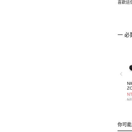
喜歡這
一 必
N
Z
IN
NT
F
NT
DR
你可能