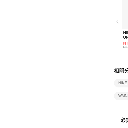
NI
U
1P
NT
統
NT
相關
NIKE
WMN
一 必