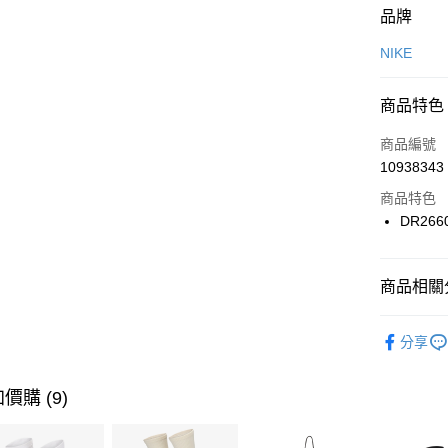
付款方式
品牌
信用卡一
NIKE
信用卡分
商品特色
3 期 
商品編號
合作金
LINE Pay
10938343
華南商
Apple Pay
上海商
商品特色
國泰世
DR266
悠遊付
臺灣中
匯豐（
全盈+PAY
聯邦商
商品相關分
元大商
AFTEE先
玉山商
品牌
NI
相關說明
分享
台新國
【關於「A
女性商品
台灣樂
AFTEE
便利好安
運動類型
運送方式
價購 (9)
１．簡單
２．便利
7-11取貨
３．安心