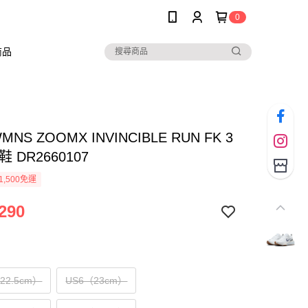
0
商品
WMNS ZOOMX INVINCIBLE RUN FK 3
 DR2660107
1,500免運
290
（22.5cm）
US6（23cm）