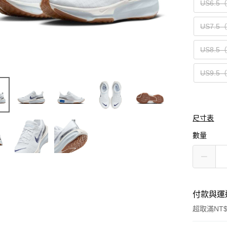
US6.5
US7.5
US8.5
US9.5
尺寸表
數量
付款與運
超取滿NT$