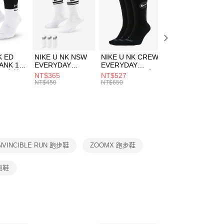
00，滿NT$1,500(含以上)免運費
EE先享後付」結帳流程】
方式選擇「AFTEE先享後付」後，將跳轉至「AFTEE先享後
頁面，進行簡訊認證並確認金額後，即可完成結帳。
00，滿NT$1,500(含以上)免運費
成立數日內，您將收到繳費通知簡訊。
費通知簡訊後14天內，點擊此簡訊中的連結，可透過四大超商
K ED
NIKE U NK NSW
NIKE U NK CREW
NIKE U NK
網路銀行／等多元方式進行付款，方視為交易完成。
ANK 1P
EVERYDAY
EVERYDAY
EVERYDAY LTW
：結帳手續完成當下不需立刻繳費，但若您需要取消訂單，請聯
 男 中統
ESSENTIAL CR
BBALL 3PR 男女
ANKLE 3PR 男女
NT$365
NT$527
NT$365
的店家。未經商家同意取消之訂單仍視為有效，需透過AFTEE
8104
男女 短統襪
長統襪
踝襪 SX7677010
NT$450
NT$650
NT$450
繳納相關費用。
DX5089103
DA2123010
否成功請以「AFTEE先享後付 」之結帳頁面顯示為準，若有關於
功／繳費後需取消欲退款等相關疑問，請聯繫「AFTEE先享後
援中心」
https://netprotections.freshdesk.com/support/home
項】
恩沛科技股份有限公司提供之「AFTEE先享後付」服務完成之
NVINCIBLE RUN 跑步鞋
ZOOMX 跑步鞋
依本服務之必要範圍內提供個人資料，並將交易相關給付款項請
讓予恩沛科技股份有限公司。
個人資料處理事宜，請瀏覽以下網址：
慢跑鞋
ee.tw/terms/#terms3
年的使用者請事先徵得法定代理人或監護人之同意方可使用
E先享後付」，若未經同意申辦者引起之損失，本公司不負相關責
AFTEE先享後付」時，將依據個別帳號之用戶狀況，依本公司
核予不同之上限額度；若仍有額度不足之情形，本公司將視審查