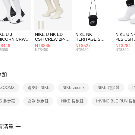
每筆NT$1
【「AFT
宅配
１．於結帳
付」結帳
每筆NT$1
２．訂單
３．收到繳
KE U J
NIKE U NK ED
NIKE NK
NIKE U N
／ATM／
NICORN CRW
CSH CREW 2P-
HERITAGE S
PLS CSH 
※ 請注意
R -160 男女 中
144 EMBRDY 男
SMIT 男女 側背包
144 DBL
$446
NT$365
NT$527
NT$284
絡購買商品
襪 FZ3393100
女 短統襪
BA5871010
襪 DH405
$550
NT$450
NT$650
NT$350
先享後付
FZ3073133
※ 交易是
是否繳費成
付客戶支
分類
【注意事
１．透過由
 ZOOMX
跑步鞋 NIKE
NIKE zoomx
NIKE 跑步鞋
I
交易，需
求債權轉
２．關於
S 跑步鞋
女款 跑步鞋
NIKE 慢跑鞋
INVINCIBLE RUN 
https://aft
３．未成
「AFTE
任。
買清單 一
４．使用「
即時審查