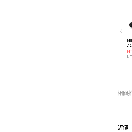
N
Z
IN
NT
F
NT
DR
相關
評價