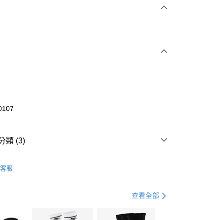
次付款
期付款
0 利率 每期
NT$2,033
21家銀行
庫商業銀行
第一商業銀行
業銀行
彰化商業銀行
業儲蓄銀行
台北富邦商業銀行
華商業銀行
兆豐國際商業銀行
0107
小企業銀行
台中商業銀行
台灣）商業銀行
華泰商業銀行
業銀行
遠東國際商業銀行
類 (3)
業銀行
永豐商業銀行
享後付
業銀行
星展（台灣）商業銀行
KE
全系列鞋款
客服
際商業銀行
中國信託商業銀行
FTEE先享後付」】
鞋類
跑步鞋/慢跑鞋
天信用卡公司
先享後付是「在收到商品之後才付款」的支付方式。 讓您購物簡單
心！
跑步訓練
鞋
查看全部
：不需註冊會員、不需綁卡、不需儲值。
：只要手機號碼，簡訊認證，即可結帳。
(快速到店)
：先確認商品／服務後，再付款。