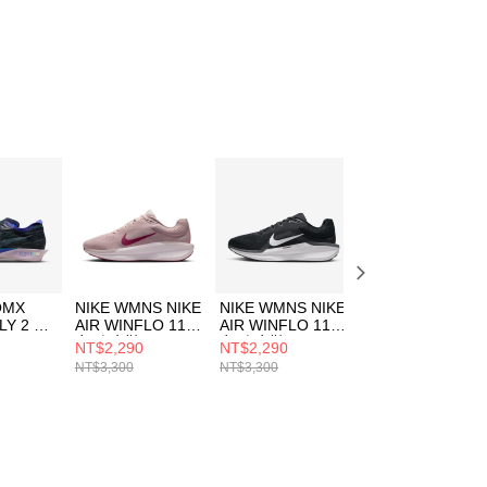
OMX
NIKE WMNS NIKE
NIKE WMNS NIKE
NIKE WMNS NIK
LY 2 男
AIR WINFLO 11
AIR WINFLO 11
AIR WINFLO 11
女 跑步鞋
女 跑步鞋
女 跑步鞋
NT$2,290
NT$2,290
NT$1,690
01
FJ9510605
FJ9510001
FJ9510103
NT$3,300
NT$3,300
NT$3,300