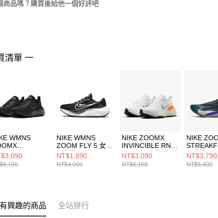
個商品嗎？購買後給他一個好評吧
買清單 一
IKE WMNS
NIKE WMNS
NIKE ZOOMX
NIKE ZO
OOMX
ZOOM FLY 5 女
INVINCIBLE RN 3
STREAKF
VINCIBLE RUN
跑步鞋
FP 男 跑步鞋 白
跑步鞋
$3,090
NT$1,990
NT$3,090
NT$3,790
K 3 女 跑步鞋
DM8974001
HJ6653900
HF64164
$6,100
NT$4,000
NT$6,100
NT$5,400
2660007
有興趣的商品
全站排行