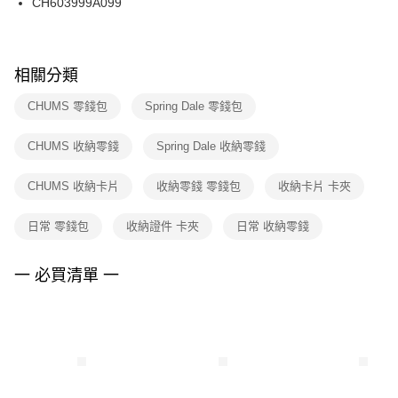
CH603999A099
ATM／網路銀行／等多元方式進行付款，方視為交易完成。
※ 請注意：結帳手續完成當下不需立刻繳費，但若您需要取消訂單，請聯絡
購買商品的店家。未經商家同意取消之訂單仍視為有效，需透過AFTEE先享
後付繳納相關費用。
※ 交易是否成功請以「AFTEE先享後付 」之結帳頁面顯示為準，若有關於
相關分類
是否繳費成功／繳費後需取消欲退款等相關疑問，請聯繫「AFTEE先享後付
客戶支援中心」
https://netprotections.freshdesk.com/support/home
CHUMS 零錢包
Spring Dale 零錢包
【注意事項】
CHUMS 收納零錢
Spring Dale 收納零錢
１．透過由恩沛科技股份有限公司提供之「AFTEE先享後付」服務完成之交
易，需依本服務之必要範圍內提供個人資料，並將交易相關給付款項請求債
權轉讓予恩沛科技股份有限公司。
CHUMS 收納卡片
收納零錢 零錢包
收納卡片 卡夾
２．關於個人資料處理事宜，請瀏覽以下網址：
https://aftee.tw/terms/#terms3
日常 零錢包
收納證件 卡夾
日常 收納零錢
３．未成年的使用者請事先徵得法定代理人或監護人之同意方可使用
「AFTEE先享後付」，若未經同意申辦者引起之損失，本公司不負相關責
任。
一 必買清單 一
４．使用「AFTEE先享後付」時，將依據個別帳號之用戶狀況，依本公司即
時審查核予不同之上限額度；若仍有額度不足之情形，本公司將視審查結果
請求用戶進行身份認證。
５．嚴禁一人註冊多個帳號或使用他人資訊註冊。若發現惡意使用之情形，
恩沛科技股份有限公司將有權停止該用戶之使用額度並採取法律行動。