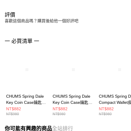
評價
喜歡這個商品嗎？購買後給他一個好評吧
一 必買清單 一
CHUMS Spring Dale
CHUMS Spring Dale
CHUMS Spring D
Key Coin Case鑰匙零
Key Coin Case鑰匙零
Compact Walle
錢包 灰/青綠
錢包 黑/彩虹
錢包 CH603475M
NT$882
NT$882
NT$882
NT$980
NT$980
NT$980
CH603999G089
CH603999K042
你可能有興趣的商品
全站排行