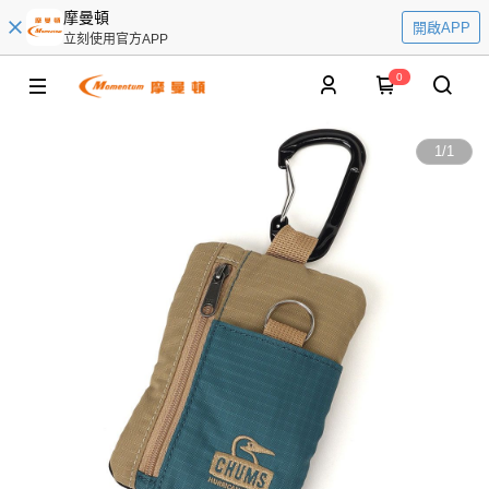
摩曼頓
開啟APP
立刻使用官方APP
0
1
/
1