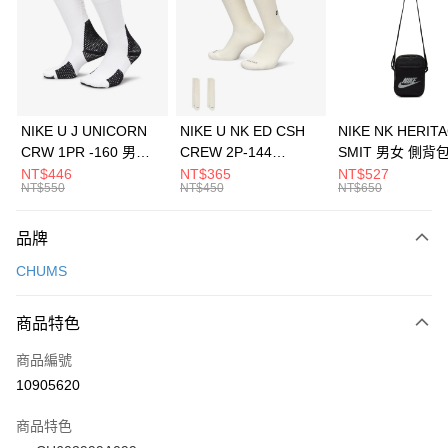
3 期 0 利率 每期
NT$326
21家銀行
合作金庫商業銀行
第一商業銀行
LINE Pay
華南商業銀行
彰化商業銀行
Apple Pay
上海商業儲蓄銀行
台北富邦商業銀行
國泰世華商業銀行
兆豐國際商業銀行
悠遊付
臺灣中小企業銀行
台中商業銀行
NIKE U J UNICORN
NIKE U NK ED CSH
NIKE NK HERIT
匯豐（台灣）商業銀行
華泰商業銀行
CRW 1PR -160 男女
CREW 2P-144
SMIT 男女 側背
全盈+PAY
聯邦商業銀行
遠東國際商業銀行
中統襪 FZ3393100
EMBRDY 男女 短統襪
BA5871010
NT$446
NT$365
NT$527
元大商業銀行
永豐商業銀行
NT$550
NT$450
NT$650
AFTEE先享後付
FZ3073133
玉山商業銀行
星展（台灣）商業銀行
相關說明
台新國際商業銀行
中國信託商業銀行
品牌
【關於「AFTEE先享後付」】
台灣樂天信用卡公司
AFTEE先享後付是「在收到商品之後才付款」的支付方式。 讓您購物簡單
運送方式
CHUMS
便利好安心！
１．簡單：不需註冊會員、不需綁卡、不需儲值。
7-11取貨(快速到店)
２．便利：只要手機號碼，簡訊認證，即可結帳。
商品特色
每筆NT$100，滿NT$1,500(含以上)免運費
３．安心：先確認商品／服務後，再付款。
商品編號
宅配
【「AFTEE先享後付」結帳流程】
１．於結帳方式選擇「AFTEE先享後付」後，將跳轉至「AFTEE先享後付」
10905620
每筆NT$100，滿NT$1,500(含以上)免運費
結帳頁面，進行簡訊認證並確認金額後，即可完成結帳。
２．訂單成立數日內，您將收到繳費通知簡訊。
商品特色
３．收到繳費通知簡訊後14天內，點擊此簡訊中的連結，可透過四大超商／