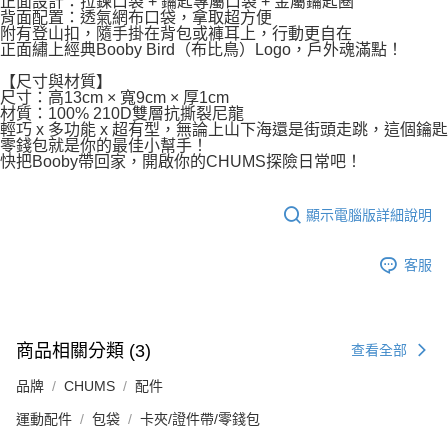
正面設計：拉鍊口袋 + 鑰匙專屬口袋 + 金屬鑰匙圈
背面配置：透氣網布口袋，拿取超方便
附有登山扣，隨手掛在背包或褲耳上，行動更自在
正面繡上經典Booby Bird（布比鳥）Logo，戶外魂滿點！
【尺寸與材質】
尺寸：高13cm × 寬9cm × 厚1cm
材質：100% 210D雙層抗撕裂尼龍
輕巧 x 多功能 x 超有型，無論上山下海還是街頭走跳，這個鑰匙
零錢包就是你的最佳小幫手！
快把Booby帶回家，開啟你的CHUMS探險日常吧！
顯示電腦版詳細說明
客服
商品相關分類 (3)
查看全部
品牌
CHUMS
配件
運動配件
包袋
卡夾/證件帶/零錢包