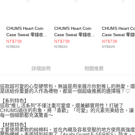
CHUMS Heart Coin
CHUMS Heart Coin
CHUMS Heart Co
Case Sweat 零錢收納
Case Sweat 零錢收納
Case Sweat 零
包 CH603890R016
包 CH603890W022
包 CH603890M0
NT$738
NT$738
NT$738
NT$820
NT$820
NT$820
詳細說明
相關推薦
這款超可愛的心型硬幣包，無論是用來展示你對推し的熱愛，還
是送給你重要的人作為禮物，都是一個超級推薦的選擇哦！♡
【系列特色】
這款“推し活系列”不僅注重可愛度，還兼顧實用性！打破了
CHUMS過往的形象，將「喜歡」「可愛」的元素完美結合，讓
每一個細節都充滿驚喜～
【材質特色】
主要使用柔軟的純棉料，並在內襯及容易受壓的地方使用高強度
聚酯纖維。表面特別採用了「Asahi Guard E-SERIES」防水、