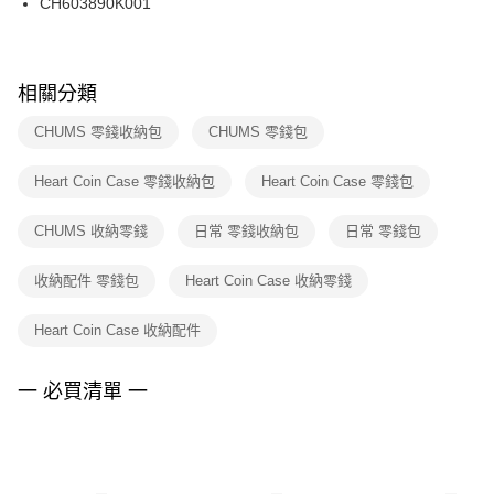
CH603890K001
ATM／網路銀行／等多元方式進行付款，方視為交易完成。
※ 請注意：結帳手續完成當下不需立刻繳費，但若您需要取消訂單，請聯絡
購買商品的店家。未經商家同意取消之訂單仍視為有效，需透過AFTEE先享
後付繳納相關費用。
※ 交易是否成功請以「AFTEE先享後付 」之結帳頁面顯示為準，若有關於
相關分類
是否繳費成功／繳費後需取消欲退款等相關疑問，請聯繫「AFTEE先享後付
客戶支援中心」
https://netprotections.freshdesk.com/support/home
CHUMS 零錢收納包
CHUMS 零錢包
【注意事項】
Heart Coin Case 零錢收納包
Heart Coin Case 零錢包
１．透過由恩沛科技股份有限公司提供之「AFTEE先享後付」服務完成之交
易，需依本服務之必要範圍內提供個人資料，並將交易相關給付款項請求債
權轉讓予恩沛科技股份有限公司。
CHUMS 收納零錢
日常 零錢收納包
日常 零錢包
２．關於個人資料處理事宜，請瀏覽以下網址：
https://aftee.tw/terms/#terms3
收納配件 零錢包
Heart Coin Case 收納零錢
３．未成年的使用者請事先徵得法定代理人或監護人之同意方可使用
「AFTEE先享後付」，若未經同意申辦者引起之損失，本公司不負相關責
任。
Heart Coin Case 收納配件
４．使用「AFTEE先享後付」時，將依據個別帳號之用戶狀況，依本公司即
時審查核予不同之上限額度；若仍有額度不足之情形，本公司將視審查結果
請求用戶進行身份認證。
一 必買清單 一
５．嚴禁一人註冊多個帳號或使用他人資訊註冊。若發現惡意使用之情形，
恩沛科技股份有限公司將有權停止該用戶之使用額度並採取法律行動。