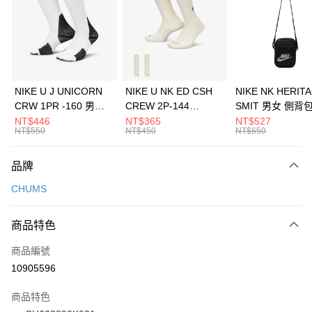
3 期 0 利率 每期
NT$273
21家銀行
合作金庫商業銀行
第一商業銀行
LINE Pay
華南商業銀行
彰化商業銀行
Apple Pay
上海商業儲蓄銀行
台北富邦商業銀行
國泰世華商業銀行
兆豐國際商業銀行
悠遊付
臺灣中小企業銀行
台中商業銀行
NIKE U J UNICORN
NIKE U NK ED CSH
NIKE NK HERIT
匯豐（台灣）商業銀行
華泰商業銀行
CRW 1PR -160 男女
CREW 2P-144
SMIT 男女 側背
全盈+PAY
聯邦商業銀行
遠東國際商業銀行
中統襪 FZ3393100
EMBRDY 男女 短統襪
BA5871010
NT$446
NT$365
NT$527
元大商業銀行
永豐商業銀行
NT$550
NT$450
NT$650
AFTEE先享後付
FZ3073133
玉山商業銀行
星展（台灣）商業銀行
相關說明
台新國際商業銀行
中國信託商業銀行
品牌
【關於「AFTEE先享後付」】
台灣樂天信用卡公司
AFTEE先享後付是「在收到商品之後才付款」的支付方式。 讓您購物簡單
運送方式
CHUMS
便利好安心！
１．簡單：不需註冊會員、不需綁卡、不需儲值。
7-11取貨(快速到店)
２．便利：只要手機號碼，簡訊認證，即可結帳。
商品特色
每筆NT$100，滿NT$1,500(含以上)免運費
３．安心：先確認商品／服務後，再付款。
商品編號
宅配
【「AFTEE先享後付」結帳流程】
１．於結帳方式選擇「AFTEE先享後付」後，將跳轉至「AFTEE先享後付」
10905596
每筆NT$100，滿NT$1,500(含以上)免運費
結帳頁面，進行簡訊認證並確認金額後，即可完成結帳。
２．訂單成立數日內，您將收到繳費通知簡訊。
商品特色
３．收到繳費通知簡訊後14天內，點擊此簡訊中的連結，可透過四大超商／