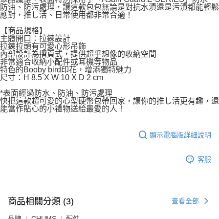
防油、防污處理，讓這款包包無論是對抗水漬還是污漬都能輕鬆
應對，推し活、日常使用都非常合適！
【商品規格】
主體開口：拉鍊設計
拉鍊拉頭有可愛心形吊飾
內部設計為摺頁式，提供超乎想像的收納空間
非常適合收納小配件或耳機等物品
特色的Booby bird印花，增添獨特魅力
尺寸：H 8.5 X W 10 X D 2 cm
*表面經過防水、防油、防污處理
快把這款超可愛的心型硬幣包帶回家，讓你的推し活更有趣，還
能當作貼心的小禮物送給最愛的人！
顯示電腦版詳細說明
客服
商品相關分類 (3)
查看全部
品牌
CHUMS
配件