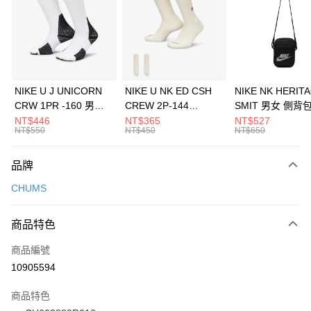
3 期 0 利率 每期
NT$460
21家銀行
合作金庫商業銀行
第一商業銀行
LINE Pay
華南商業銀行
彰化商業銀行
Apple Pay
上海商業儲蓄銀行
台北富邦商業銀行
國泰世華商業銀行
兆豐國際商業銀行
悠遊付
臺灣中小企業銀行
台中商業銀行
NIKE U J UNICORN
NIKE U NK ED CSH
NIKE NK HERIT
匯豐（台灣）商業銀行
華泰商業銀行
CRW 1PR -160 男女
CREW 2P-144
SMIT 男女 側背
全盈+PAY
聯邦商業銀行
遠東國際商業銀行
中統襪 FZ3393100
EMBRDY 男女 短統襪
BA5871010
NT$446
NT$365
NT$527
元大商業銀行
永豐商業銀行
NT$550
NT$450
NT$650
AFTEE先享後付
FZ3073133
玉山商業銀行
星展（台灣）商業銀行
相關說明
台新國際商業銀行
中國信託商業銀行
品牌
【關於「AFTEE先享後付」】
台灣樂天信用卡公司
AFTEE先享後付是「在收到商品之後才付款」的支付方式。 讓您購物簡單
運送方式
CHUMS
便利好安心！
１．簡單：不需註冊會員、不需綁卡、不需儲值。
7-11取貨(快速到店)
２．便利：只要手機號碼，簡訊認證，即可結帳。
商品特色
每筆NT$100，滿NT$1,500(含以上)免運費
３．安心：先確認商品／服務後，再付款。
商品編號
宅配
【「AFTEE先享後付」結帳流程】
１．於結帳方式選擇「AFTEE先享後付」後，將跳轉至「AFTEE先享後付」
10905594
每筆NT$100，滿NT$1,500(含以上)免運費
結帳頁面，進行簡訊認證並確認金額後，即可完成結帳。
２．訂單成立數日內，您將收到繳費通知簡訊。
商品特色
３．收到繳費通知簡訊後14天內，點擊此簡訊中的連結，可透過四大超商／