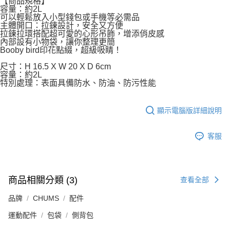
【商品規格】
容量：約2L
可以輕鬆放入小型錢包或手機等必需品
主體開口：拉鍊設計，安全又方便
拉鍊拉環搭配超可愛的心形吊飾，增添俏皮感
內部設有小物袋，讓你整理更簡
Booby bird印花點綴，超級吸睛！
尺寸：H 16.5 X W 20 X D 6cm
容量：約2L
特別處理：表面具備防水、防油、防污性能
顯示電腦版詳細說明
客服
商品相關分類 (3)
查看全部
品牌
CHUMS
配件
運動配件
包袋
側背包