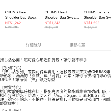
CHUMS Heart
CHUMS Heart
CHUMS Banana
Shoulder Bag Sweat
Shoulder Bag Sweat
Shoulder Bag Sw
肩背包
肩背包
肩背包
NT$1,242
NT$1,242
NT$1,692
NT$1,380
NT$1,380
NT$1,880
CH603889M006
CH603889K001
CH603937K001
詳細說明
相關推薦
推し活必備！超可愛心形迷你肩包，讓你愛不釋手
【系列特色】
「推し活系列」兼顧可愛與實用，這款包包完美突破CHUMS傳
統形象，滿滿的「喜歡」與「可愛」元素，讓你每次出門都心情
UPUP！讓每個「推」都更有型！
【材質特色】
選用柔軟的厚磅棉布料，搭配高強度的聚酯纖維來加強耐用度，
還有專業防水、防油、防污的「Asahi Guard E-SERIES」處
理，讓它不怕水、不怕髒，無論是推し活動還是日常出門，都能
輕鬆應對！