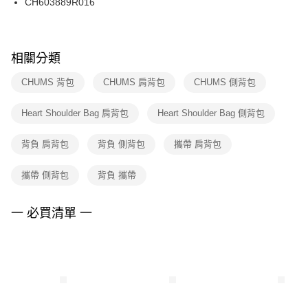
CH603889R016
ATM／網路銀行／等多元方式進行付款，方視為交易完成。
※ 請注意：結帳手續完成當下不需立刻繳費，但若您需要取消訂單，請聯絡
購買商品的店家。未經商家同意取消之訂單仍視為有效，需透過AFTEE先享
後付繳納相關費用。
※ 交易是否成功請以「AFTEE先享後付 」之結帳頁面顯示為準，若有關於
相關分類
是否繳費成功／繳費後需取消欲退款等相關疑問，請聯繫「AFTEE先享後付
客戶支援中心」
https://netprotections.freshdesk.com/support/home
CHUMS 背包
CHUMS 肩背包
CHUMS 側背包
【注意事項】
Heart Shoulder Bag 肩背包
Heart Shoulder Bag 側背包
１．透過由恩沛科技股份有限公司提供之「AFTEE先享後付」服務完成之交
易，需依本服務之必要範圍內提供個人資料，並將交易相關給付款項請求債
權轉讓予恩沛科技股份有限公司。
背負 肩背包
背負 側背包
攜帶 肩背包
２．關於個人資料處理事宜，請瀏覽以下網址：
https://aftee.tw/terms/#terms3
攜帶 側背包
背負 攜帶
３．未成年的使用者請事先徵得法定代理人或監護人之同意方可使用
「AFTEE先享後付」，若未經同意申辦者引起之損失，本公司不負相關責
任。
一 必買清單 一
４．使用「AFTEE先享後付」時，將依據個別帳號之用戶狀況，依本公司即
時審查核予不同之上限額度；若仍有額度不足之情形，本公司將視審查結果
請求用戶進行身份認證。
５．嚴禁一人註冊多個帳號或使用他人資訊註冊。若發現惡意使用之情形，
恩沛科技股份有限公司將有權停止該用戶之使用額度並採取法律行動。