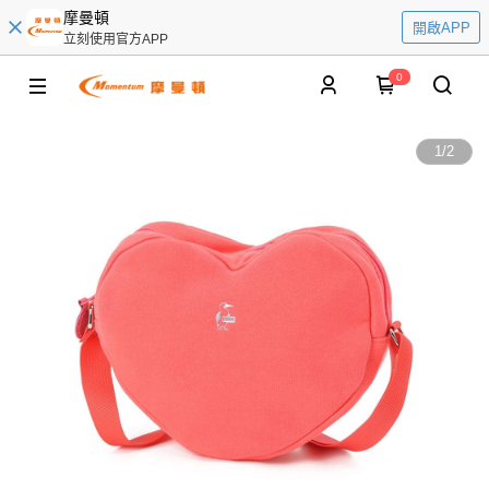
摩曼頓
開啟APP
立刻使用官方APP
0
1
/
2