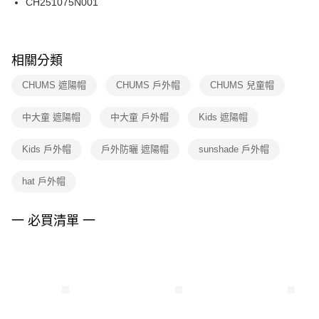
CH251075N001
ATM／網路銀行／等多元方式進行付款，方視為交易完成。
※ 請注意：結帳手續完成當下不需立刻繳費，但若您需要取消訂單，請聯絡
購買商品的店家。未經商家同意取消之訂單仍視為有效，需透過AFTEE先享
後付繳納相關費用。
※ 交易是否成功請以「AFTEE先享後付 」之結帳頁面顯示為準，若有關於
相關分類
是否繳費成功／繳費後需取消欲退款等相關疑問，請聯繫「AFTEE先享後付
客戶支援中心」
https://netprotections.freshdesk.com/support/home
CHUMS 遮陽帽
CHUMS 戶外帽
CHUMS 兒童帽
【注意事項】
中大童 遮陽帽
中大童 戶外帽
Kids 遮陽帽
１．透過由恩沛科技股份有限公司提供之「AFTEE先享後付」服務完成之交
易，需依本服務之必要範圍內提供個人資料，並將交易相關給付款項請求債
權轉讓予恩沛科技股份有限公司。
Kids 戶外帽
戶外防曬 遮陽帽
sunshade 戶外帽
２．關於個人資料處理事宜，請瀏覽以下網址：
https://aftee.tw/terms/#terms3
hat 戶外帽
３．未成年的使用者請事先徵得法定代理人或監護人之同意方可使用
「AFTEE先享後付」，若未經同意申辦者引起之損失，本公司不負相關責
任。
一 必買清單 一
４．使用「AFTEE先享後付」時，將依據個別帳號之用戶狀況，依本公司即
時審查核予不同之上限額度；若仍有額度不足之情形，本公司將視審查結果
請求用戶進行身份認證。
５．嚴禁一人註冊多個帳號或使用他人資訊註冊。若發現惡意使用之情形，
恩沛科技股份有限公司將有權停止該用戶之使用額度並採取法律行動。