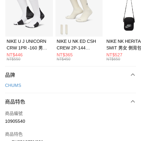
3 期 0 利率 每期
NT$493
21家銀行
合作金庫商業銀行
第一商業銀行
LINE Pay
華南商業銀行
彰化商業銀行
Apple Pay
上海商業儲蓄銀行
台北富邦商業銀行
國泰世華商業銀行
兆豐國際商業銀行
悠遊付
臺灣中小企業銀行
台中商業銀行
NIKE U J UNICORN
NIKE U NK ED CSH
NIKE NK HERIT
匯豐（台灣）商業銀行
華泰商業銀行
CRW 1PR -160 男女
CREW 2P-144
SMIT 男女 側背
全盈+PAY
聯邦商業銀行
遠東國際商業銀行
中統襪 FZ3393100
EMBRDY 男女 短統襪
BA5871010
NT$446
NT$365
NT$527
元大商業銀行
永豐商業銀行
NT$550
NT$450
NT$650
AFTEE先享後付
FZ3073133
玉山商業銀行
星展（台灣）商業銀行
相關說明
台新國際商業銀行
中國信託商業銀行
品牌
【關於「AFTEE先享後付」】
台灣樂天信用卡公司
AFTEE先享後付是「在收到商品之後才付款」的支付方式。 讓您購物簡單
運送方式
CHUMS
便利好安心！
１．簡單：不需註冊會員、不需綁卡、不需儲值。
7-11取貨(快速到店)
２．便利：只要手機號碼，簡訊認證，即可結帳。
商品特色
每筆NT$100，滿NT$1,500(含以上)免運費
３．安心：先確認商品／服務後，再付款。
商品編號
宅配
【「AFTEE先享後付」結帳流程】
１．於結帳方式選擇「AFTEE先享後付」後，將跳轉至「AFTEE先享後付」
10905540
每筆NT$100，滿NT$1,500(含以上)免運費
結帳頁面，進行簡訊認證並確認金額後，即可完成結帳。
２．訂單成立數日內，您將收到繳費通知簡訊。
商品特色
３．收到繳費通知簡訊後14天內，點擊此簡訊中的連結，可透過四大超商／