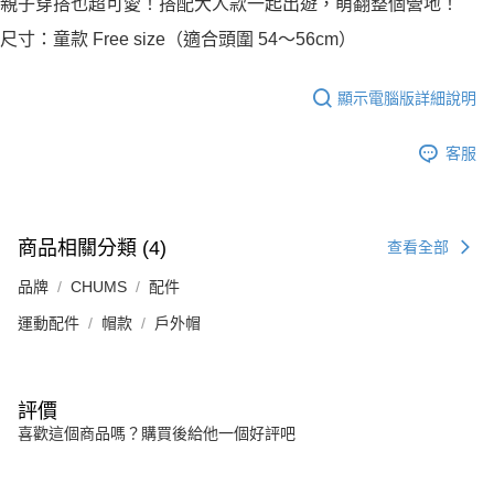
親子穿搭也超可愛！搭配大人款一起出遊，萌翻整個營地！
尺寸：童款 Free size（適合頭圍 54～56cm）
顯示電腦版詳細說明
客服
商品相關分類 (4)
查看全部
品牌
CHUMS
配件
運動配件
帽款
戶外帽
評價
喜歡這個商品嗎？購買後給他一個好評吧