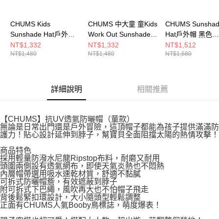
CHUMS Kids
CHUMS 中大童 童Kids
CHUMS Sunsha
Sunshade Hat戶外帽
Work Out Sunshade
Hat戶外帽 黑色
Navy Crazy
Hat戶外帽(UV CUT)
CH051471K001
NT$1,332
NT$1,332
NT$1,512
NT$1,480
NT$1,480
NT$1,680
CH251075C075
CH251062C004
詳細說明
相關推薦
【CHUMS】抗UV透氣防曬帽（童款）
無論是日常出門還是戶外冒險，這頂帽子都能為孩子提供滿滿防
護力！貼心設計延伸到脖子，幫寶貝全面阻擋太陽的熱情攻擊！
商品特色
採用輕量防潑水尼龍Ripstop布料，耐磨又耐用
頭圍兩側設有透氣網布，即使天氣炎熱也不悶熱
內層帽帶選用吸水速乾材質，舒適不黏膩
可拆式防曬帽簷，有效遮蔽到脖子
附可拆式下巴繩，風吹再大也不怕帽子飛走
背後鬆緊扣環設計，大小隨頭型輕鬆調整
正面有CHUMS人氣Booby鳥標誌，萌度爆表！