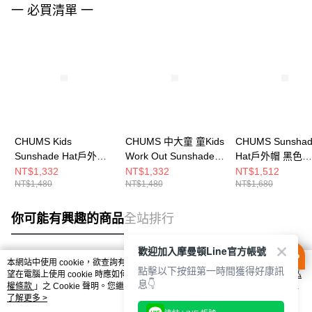
一 必買清單 一
CHUMS Kids
CHUMS 中大童 童Kids
CHUMS Sunsha
Sunshade Hat戶外帽
Work Out Sunshade
Hat戶外帽 黑色
Navy Crazy
Hat戶外帽(UV CUT)
CH051471K001
NT$1,332
NT$1,332
NT$1,512
NT$1,480
NT$1,480
NT$1,680
CH251075C075
CH251062C004
你可能有興趣的商品
全站排行
歡迎加入摩曼頓Line官方帳號
本網站中使用 cookie，欲查詢有關本網站使用 cookie 方式之詳情，及若您不希
點擊以下按鈕第一時間獲得好康訊
熱門標籤
望在電腦上使用 cookie 時應如何變更電腦的 cookie 設定，請參閱本網站「
隱私
息👇
權條款
」之 Cookie 聲明。您繼續使用本網站即表示您同意本公司得按本網站使
用條款之 Cookie 聲明使用 cookie。
了解更多 >