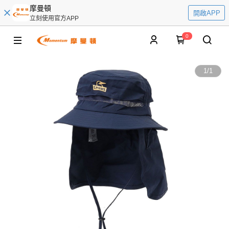
摩曼頓
開啟APP
立刻使用官方APP
0
1
/
1