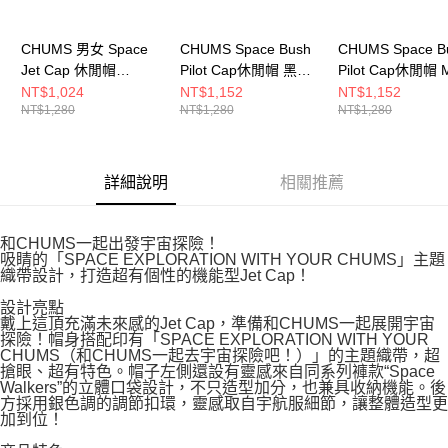
CHUMS 男女 Space
CHUMS Space Bush
CHUMS Space B
Jet Cap 休閒帽
Pilot Cap休閒帽 黑色
Pilot Cap休閒帽 
CH051422A001
CH051453K001
CH051453Z409
NT$1,024
NT$1,152
NT$1,152
NT$1,280
NT$1,280
NT$1,280
詳細說明
相關推薦
和CHUMS一起出發宇宙探險！
吸睛的「SPACE EXPLORATION WITH YOUR CHUMS」主題
織帶設計，打造超有個性的機能型Jet Cap！
設計亮點
戴上這頂充滿未來感的Jet Cap，準備和CHUMS一起展開宇宙
探險！帽身搭配印有「SPACE EXPLORATION WITH YOUR
CHUMS（和CHUMS一起去宇宙探險吧！）」的主題織帶，超
搶眼、超有特色。帽子左側還設有靈感來自同系列褲款“Space
Walkers”的立體口袋設計，不只造型加分，也兼具收納機能。後
方採用銀色調的調節扣環，靈感取自宇航服細節，讓整體造型更
加到位！