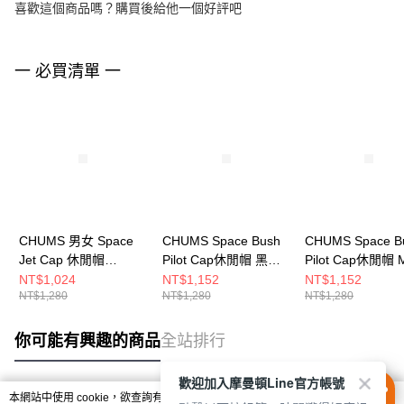
喜歡這個商品嗎？購買後給他一個好評吧
一 必買清單 一
CHUMS 男女 Space
CHUMS Space Bush
CHUMS Space B
Jet Cap 休閒帽
Pilot Cap休閒帽 黑色
Pilot Cap休閒帽 
CH051422A001
CH051453K001
CH051453Z409
NT$1,024
NT$1,152
NT$1,152
NT$1,280
NT$1,280
NT$1,280
你可能有興趣的商品
全站排行
歡迎加入摩曼頓Line官方帳號
本網站中使用 cookie，欲查詢有關本網站使用 cookie 方式之詳情，及若您不希