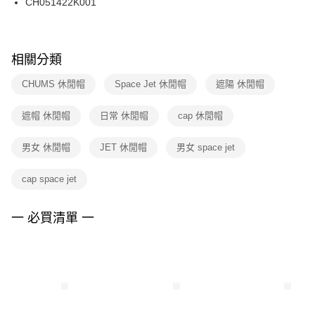
CH051422K001
ATM／網路銀行／等多元方式進行付款，方視為交易完成。
※ 請注意：結帳手續完成當下不需立刻繳費，但若您需要取消訂單，請聯絡
購買商品的店家。未經商家同意取消之訂單仍視為有效，需透過AFTEE先享
後付繳納相關費用。
※ 交易是否成功請以「AFTEE先享後付 」之結帳頁面顯示為準，若有關於
相關分類
是否繳費成功／繳費後需取消欲退款等相關疑問，請聯繫「AFTEE先享後付
客戶支援中心」
https://netprotections.freshdesk.com/support/home
CHUMS 休閒帽
Space Jet 休閒帽
遮陽 休閒帽
【注意事項】
遮帽 休閒帽
日常 休閒帽
cap 休閒帽
１．透過由恩沛科技股份有限公司提供之「AFTEE先享後付」服務完成之交
易，需依本服務之必要範圍內提供個人資料，並將交易相關給付款項請求債
權轉讓予恩沛科技股份有限公司。
男女 休閒帽
JET 休閒帽
男女 space jet
２．關於個人資料處理事宜，請瀏覽以下網址：
https://aftee.tw/terms/#terms3
cap space jet
３．未成年的使用者請事先徵得法定代理人或監護人之同意方可使用
「AFTEE先享後付」，若未經同意申辦者引起之損失，本公司不負相關責
任。
一 必買清單 一
４．使用「AFTEE先享後付」時，將依據個別帳號之用戶狀況，依本公司即
時審查核予不同之上限額度；若仍有額度不足之情形，本公司將視審查結果
請求用戶進行身份認證。
５．嚴禁一人註冊多個帳號或使用他人資訊註冊。若發現惡意使用之情形，
恩沛科技股份有限公司將有權停止該用戶之使用額度並採取法律行動。