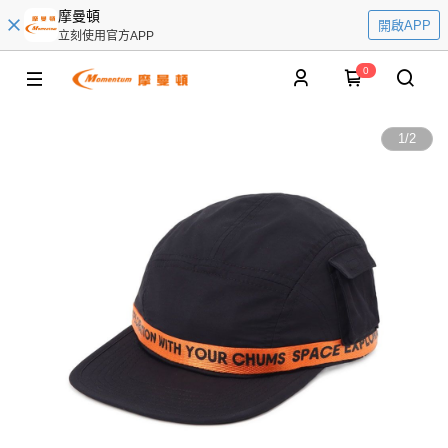
摩曼頓
開啟APP
立刻使用官方APP
0
1
/
2