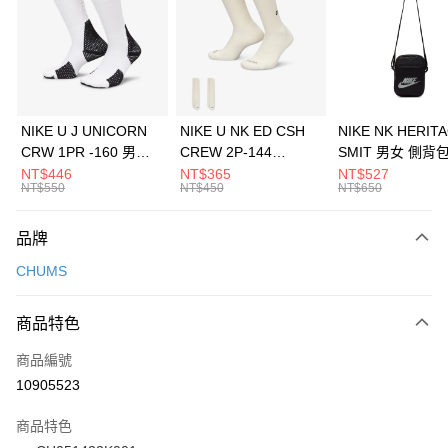
3 期 0 利率 每期
NT$426
21家銀行
合作金庫商業銀行
第一商業銀行
LINE Pay
華南商業銀行
彰化商業銀行
Apple Pay
上海商業儲蓄銀行
台北富邦商業銀行
國泰世華商業銀行
兆豐國際商業銀行
悠遊付
臺灣中小企業銀行
台中商業銀行
NIKE U J UNICORN
NIKE U NK ED CSH
NIKE NK HERIT
匯豐（台灣）商業銀行
華泰商業銀行
CRW 1PR -160 男女
CREW 2P-144
SMIT 男女 側背
全盈+PAY
聯邦商業銀行
遠東國際商業銀行
中統襪 FZ3393100
EMBRDY 男女 短統襪
BA5871010
NT$446
NT$365
NT$527
元大商業銀行
永豐商業銀行
NT$550
NT$450
NT$650
AFTEE先享後付
FZ3073133
玉山商業銀行
星展（台灣）商業銀行
相關說明
台新國際商業銀行
中國信託商業銀行
品牌
【關於「AFTEE先享後付」】
台灣樂天信用卡公司
AFTEE先享後付是「在收到商品之後才付款」的支付方式。 讓您購物簡單
運送方式
CHUMS
便利好安心！
１．簡單：不需註冊會員、不需綁卡、不需儲值。
7-11取貨(快速到店)
２．便利：只要手機號碼，簡訊認證，即可結帳。
商品特色
每筆NT$100，滿NT$1,500(含以上)免運費
３．安心：先確認商品／服務後，再付款。
商品編號
宅配
【「AFTEE先享後付」結帳流程】
１．於結帳方式選擇「AFTEE先享後付」後，將跳轉至「AFTEE先享後付」
10905523
每筆NT$100，滿NT$1,500(含以上)免運費
結帳頁面，進行簡訊認證並確認金額後，即可完成結帳。
２．訂單成立數日內，您將收到繳費通知簡訊。
商品特色
３．收到繳費通知簡訊後14天內，點擊此簡訊中的連結，可透過四大超商／