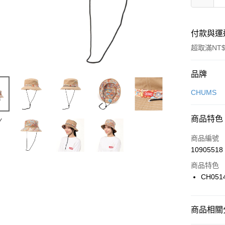
付款與運
超取滿NT$
付款方式
品牌
信用卡一
CHUMS
信用卡分
商品特色
3 期 
商品編號
合作金
LINE Pay
10905518
華南商
Apple Pay
上海商
商品特色
國泰世
CH051
悠遊付
臺灣中
匯豐（
全盈+PAY
聯邦商
商品相關分
元大商
AFTEE先