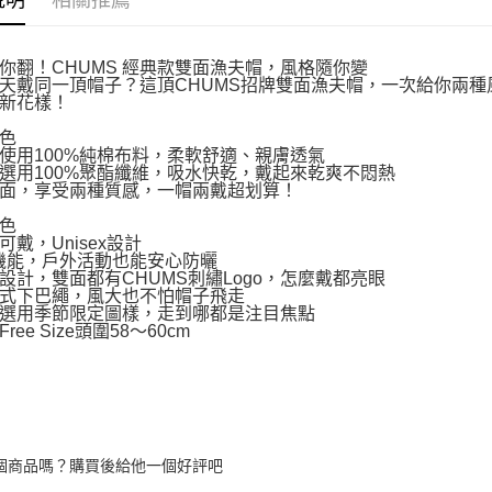
說明
相關推薦
你翻！CHUMS 經典款雙面漁夫帽，風格隨你變
天戴同一頂帽子？這頂CHUMS招牌雙面漁夫帽，一次給你兩
新花樣！
色
使用100%純棉布料，柔軟舒適、親膚透氣
選用100%聚酯纖維，吸水快乾，戴起來乾爽不悶熱
面，享受兩種質感，一帽兩戴超划算！
色
可戴，Unisex設計
機能，戶外活動也能安心防曬
設計，雙面都有CHUMS刺繡Logo，怎麼戴都亮眼
式下巴繩，風大也不怕帽子飛走
選用季節限定圖樣，走到哪都是注目焦點
ree Size頭圍58～60cm
個商品嗎？購買後給他一個好評吧