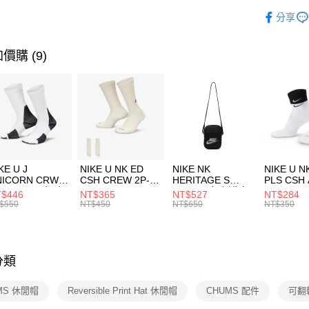
玉山商
品牌
C
相關說明
分享
台新國
【關於「A
運動配件
台灣樂
AFTEE
便利好安
運動類型
運送方式
價購 (9)
１．簡單
２．便利
促銷活動
7-11取貨
３．安心
每筆NT$1
【「AFT
宅配
１．於結帳
付」結帳
每筆NT$1
２．訂單
３．收到繳
KE U J
NIKE U NK ED
NIKE NK
NIKE U N
／ATM／
NICORN CRW
CSH CREW 2P-
HERITAGE S
PLS CSH 
※ 請注意
R -160 男女 中
144 EMBRDY 男
SMIT 男女 側背包
144 DBL
$446
NT$365
NT$527
NT$284
絡購買商品
襪 FZ3393100
女 短統襪
BA5871010
襪 DH405
$550
NT$450
NT$650
NT$350
先享後付
FZ3073133
※ 交易是
是否繳費成
付客戶支
分類
【注意事
１．透過由
MS 休閒帽
Reversible Print Hat 休閒帽
CHUMS 配件
可翻
交易，需
求債權轉