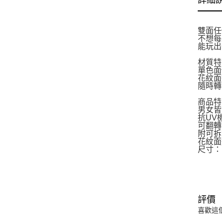
詳細
雙面任
不想每
能玩出
材質特
單色面
花紋面
隨時轉
商品特
男女皆
抗UV
可翻轉
附可拆
花紋面
尺寸：F
評價
喜歡這