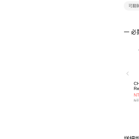
可翻
一 必
C
Re
H
NT
CH
NT