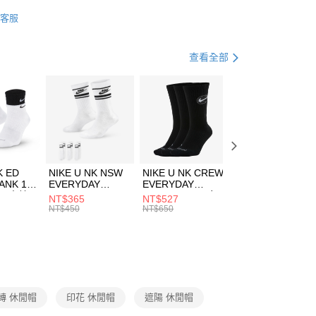
業銀行
星展（台灣）商業銀行
HUMS
配件
客服
際商業銀行
中國信託商業銀行
FTEE先享後付」】
帽款
休閒帽
天信用卡公司
先享後付是「在收到商品之後才付款」的支付方式。 讓您購物簡單
心！
休閒戶外
配件
查看全部
：不需註冊會員、不需綁卡、不需儲值。
：只要手機號碼，簡訊認證，即可結帳。
夏日休閒帽款｜最低5折
(快速到店)
：先確認商品／服務後，再付款。
00，滿NT$1,500(含以上)免運費
EE先享後付」結帳流程】
方式選擇「AFTEE先享後付」後，將跳轉至「AFTEE先享後
頁面，進行簡訊認證並確認金額後，即可完成結帳。
00，滿NT$1,500(含以上)免運費
成立數日內，您將收到繳費通知簡訊。
費通知簡訊後14天內，點擊此簡訊中的連結，可透過四大超商
K ED
NIKE U NK NSW
NIKE U NK CREW
NIKE U NK
網路銀行／等多元方式進行付款，方視為交易完成。
ANK 1P
EVERYDAY
EVERYDAY
EVERYDAY LTW
：結帳手續完成當下不需立刻繳費，但若您需要取消訂單，請聯
 男 中統
ESSENTIAL CR
BBALL 3PR 男女
ANKLE 3PR 男女
NT$365
NT$527
NT$365
的店家。未經商家同意取消之訂單仍視為有效，需透過AFTEE
8104
男女 短統襪
長統襪
踝襪 SX7677010
NT$450
NT$650
NT$450
繳納相關費用。
DX5089103
DA2123010
否成功請以「AFTEE先享後付 」之結帳頁面顯示為準，若有關於
功／繳費後需取消欲退款等相關疑問，請聯繫「AFTEE先享後
援中心」
https://netprotections.freshdesk.com/support/home
項】
恩沛科技股份有限公司提供之「AFTEE先享後付」服務完成之
轉 休閒帽
印花 休閒帽
遮陽 休閒帽
依本服務之必要範圍內提供個人資料，並將交易相關給付款項請
讓予恩沛科技股份有限公司。