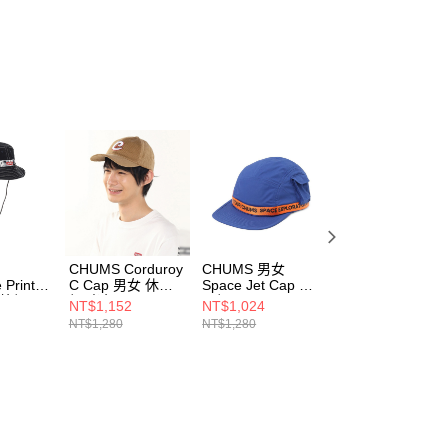
個人資料處理事宜，請瀏覽以下網址：
ee.tw/terms/#terms3
年的使用者請事先徵得法定代理人或監護人之同意方可使用
E先享後付」，若未經同意申辦者引起之損失，本公司不負相關責
AFTEE先享後付」時，將依據個別帳號之用戶狀況，依本公司
核予不同之上限額度；若仍有額度不足之情形，本公司將視審查
用戶進行身份認證。
一人註冊多個帳號或使用他人資訊註冊。若發現惡意使用之情
科技股份有限公司將有權停止該用戶之使用額度並採取法律行
CHUMS Corduroy
CHUMS 男女
CHUMS 男女
 Print
C Cap 男女 休閒
Space Jet Cap 休
Space Jet Cap 休
戶外帽
帽 米色
閒帽
閒帽
NT$1,152
NT$1,024
NT$1,024
pe
CH051449B001
CH051422A001
CH051422K001
NT$1,280
NT$1,280
NT$1,280
0Z404