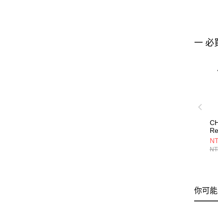
一 必
C
Re
H
NT
CH
NT
你可能