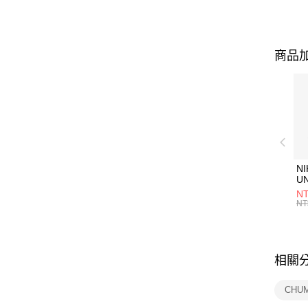
商品加
NI
U
1P
NT
統
NT
相關
CHU