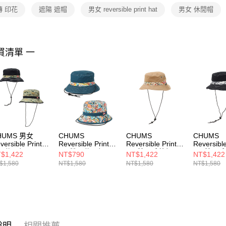
２．關於
轉 印花
遮陽 遮帽
男女 reversible print hat
男女 休閒帽
https://aft
３．未成
「AFTE
任。
買清單 一
４．使用「
即時審查
結果請求
５．嚴禁
形，恩沛
動。
HUMS 男女
CHUMS
CHUMS
CHUMS
versible Print
Reversible Print
Reversible Print
Reversible
at 休閒帽
Hat雙面休閒帽
Hat雙面戶外帽
Hat雙面
$1,422
NT$790
NT$1,422
NT$1,422
051416Z352
CH051363Z308
Circus
Onomato
$1,580
NT$1,580
NT$1,580
NT$1,580
CH051470Z402
CH05147