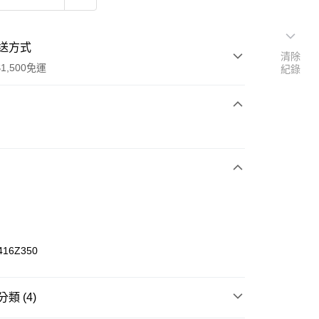
送方式
清除
1,500免運
紀錄
次付款
期付款
0 利率 每期
NT$526
21家銀行
庫商業銀行
第一商業銀行
業銀行
彰化商業銀行
業儲蓄銀行
台北富邦商業銀行
華商業銀行
兆豐國際商業銀行
416Z350
小企業銀行
台中商業銀行
台灣）商業銀行
華泰商業銀行
業銀行
遠東國際商業銀行
類 (4)
業銀行
永豐商業銀行
享後付