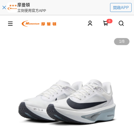
摩曼頓
開啟APP
立刻使用官方APP
0
1
/
8