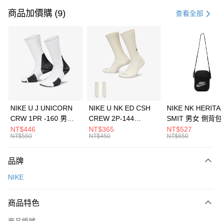
信用卡一次付款
商品加價購 (9)
查看全部
信用卡分期付款
3 期 0 利率 每期
NT$1,333
21家銀行
合作金庫商業銀行
第一商業銀行
LINE Pay
華南商業銀行
彰化商業銀行
Apple Pay
上海商業儲蓄銀行
台北富邦商業銀行
國泰世華商業銀行
兆豐國際商業銀行
悠遊付
臺灣中小企業銀行
台中商業銀行
NIKE U J UNICORN
NIKE U NK ED CSH
NIKE NK HERIT
匯豐（台灣）商業銀行
華泰商業銀行
CRW 1PR -160 男女
CREW 2P-144
SMIT 男女 側背
全盈+PAY
聯邦商業銀行
遠東國際商業銀行
中統襪 FZ3393100
EMBRDY 男女 短統襪
BA5871010
NT$446
NT$365
NT$527
元大商業銀行
永豐商業銀行
NT$550
NT$450
NT$650
AFTEE先享後付
FZ3073133
玉山商業銀行
星展（台灣）商業銀行
相關說明
台新國際商業銀行
中國信託商業銀行
品牌
【關於「AFTEE先享後付」】
台灣樂天信用卡公司
AFTEE先享後付是「在收到商品之後才付款」的支付方式。 讓您購物簡單
運送方式
NIKE
便利好安心！
１．簡單：不需註冊會員、不需綁卡、不需儲值。
7-11取貨(快速到店)
２．便利：只要手機號碼，簡訊認證，即可結帳。
商品特色
每筆NT$100，滿NT$1,500(含以上)免運費
３．安心：先確認商品／服務後，再付款。
商品編號