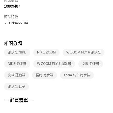
宅配
【「AFTEE先享後付」結帳流程】
１．於結帳方式選擇「AFTEE先享後付」後，將跳轉至「AFTEE先享後付」
10809487
每筆NT$100，滿NT$1,500(含以上)免運費
結帳頁面，進行簡訊認證並確認金額後，即可完成結帳。
２．訂單成立數日內，您將收到繳費通知簡訊。
商品特色
３．收到繳費通知簡訊後14天內，點擊此簡訊中的連結，可透過四大超商／
FN8455104
ATM／網路銀行／等多元方式進行付款，方視為交易完成。
※ 請注意：結帳手續完成當下不需立刻繳費，但若您需要取消訂單，請聯絡
購買商品的店家。未經商家同意取消之訂單仍視為有效，需透過AFTEE先享
後付繳納相關費用。
※ 交易是否成功請以「AFTEE先享後付 」之結帳頁面顯示為準，若有關於
相關分類
是否繳費成功／繳費後需取消欲退款等相關疑問，請聯繫「AFTEE先享後付
客戶支援中心」
https://netprotections.freshdesk.com/support/home
跑步鞋 NIKE
NIKE ZOOM
W ZOOM FLY 6 跑步鞋
【注意事項】
NIKE 跑步鞋
W ZOOM FLY 6 運動鞋
女款 跑步鞋
１．透過由恩沛科技股份有限公司提供之「AFTEE先享後付」服務完成之交
易，需依本服務之必要範圍內提供個人資料，並將交易相關給付款項請求債
權轉讓予恩沛科技股份有限公司。
女款 運動鞋
慢跑 跑步鞋
zoom fly 6 跑步鞋
２．關於個人資料處理事宜，請瀏覽以下網址：
https://aftee.tw/terms/#terms3
跑步鞋 鞋子
３．未成年的使用者請事先徵得法定代理人或監護人之同意方可使用
「AFTEE先享後付」，若未經同意申辦者引起之損失，本公司不負相關責
任。
一 必買清單 一
４．使用「AFTEE先享後付」時，將依據個別帳號之用戶狀況，依本公司即
時審查核予不同之上限額度；若仍有額度不足之情形，本公司將視審查結果
請求用戶進行身份認證。