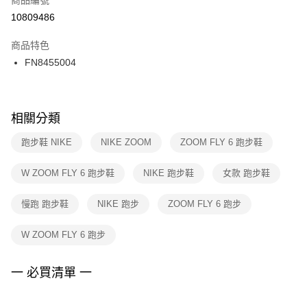
宅配
【「AFTEE先享後付」結帳流程】
１．於結帳方式選擇「AFTEE先享後付」後，將跳轉至「AFTEE先享後付」
10809486
每筆NT$100，滿NT$1,500(含以上)免運費
結帳頁面，進行簡訊認證並確認金額後，即可完成結帳。
２．訂單成立數日內，您將收到繳費通知簡訊。
商品特色
３．收到繳費通知簡訊後14天內，點擊此簡訊中的連結，可透過四大超商／
FN8455004
ATM／網路銀行／等多元方式進行付款，方視為交易完成。
※ 請注意：結帳手續完成當下不需立刻繳費，但若您需要取消訂單，請聯絡
購買商品的店家。未經商家同意取消之訂單仍視為有效，需透過AFTEE先享
後付繳納相關費用。
※ 交易是否成功請以「AFTEE先享後付 」之結帳頁面顯示為準，若有關於
相關分類
是否繳費成功／繳費後需取消欲退款等相關疑問，請聯繫「AFTEE先享後付
客戶支援中心」
https://netprotections.freshdesk.com/support/home
跑步鞋 NIKE
NIKE ZOOM
ZOOM FLY 6 跑步鞋
【注意事項】
W ZOOM FLY 6 跑步鞋
NIKE 跑步鞋
女款 跑步鞋
１．透過由恩沛科技股份有限公司提供之「AFTEE先享後付」服務完成之交
易，需依本服務之必要範圍內提供個人資料，並將交易相關給付款項請求債
權轉讓予恩沛科技股份有限公司。
慢跑 跑步鞋
NIKE 跑步
ZOOM FLY 6 跑步
２．關於個人資料處理事宜，請瀏覽以下網址：
https://aftee.tw/terms/#terms3
W ZOOM FLY 6 跑步
３．未成年的使用者請事先徵得法定代理人或監護人之同意方可使用
「AFTEE先享後付」，若未經同意申辦者引起之損失，本公司不負相關責
任。
一 必買清單 一
４．使用「AFTEE先享後付」時，將依據個別帳號之用戶狀況，依本公司即
時審查核予不同之上限額度；若仍有額度不足之情形，本公司將視審查結果
請求用戶進行身份認證。