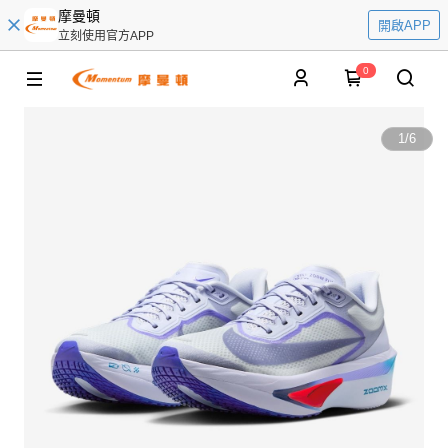
摩曼頓
開啟APP
立刻使用官方APP
0
1
/
6