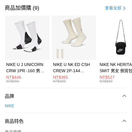
信用卡一次付款
商品加價購 (9)
查看全部
信用卡分期付款
3 期 0 利率 每期
NT$1,333
21家銀行
合作金庫商業銀行
第一商業銀行
LINE Pay
華南商業銀行
彰化商業銀行
Apple Pay
上海商業儲蓄銀行
台北富邦商業銀行
國泰世華商業銀行
兆豐國際商業銀行
悠遊付
臺灣中小企業銀行
台中商業銀行
NIKE U J UNICORN
NIKE U NK ED CSH
NIKE NK HERIT
匯豐（台灣）商業銀行
華泰商業銀行
CRW 1PR -160 男女
CREW 2P-144
SMIT 男女 側背
全盈+PAY
聯邦商業銀行
遠東國際商業銀行
中統襪 FZ3393100
EMBRDY 男女 短統襪
BA5871010
NT$446
NT$365
NT$527
元大商業銀行
永豐商業銀行
NT$550
NT$450
NT$650
AFTEE先享後付
FZ3073133
玉山商業銀行
星展（台灣）商業銀行
相關說明
台新國際商業銀行
中國信託商業銀行
品牌
【關於「AFTEE先享後付」】
台灣樂天信用卡公司
AFTEE先享後付是「在收到商品之後才付款」的支付方式。 讓您購物簡單
運送方式
NIKE
便利好安心！
１．簡單：不需註冊會員、不需綁卡、不需儲值。
7-11取貨(快速到店)
２．便利：只要手機號碼，簡訊認證，即可結帳。
商品特色
每筆NT$100，滿NT$1,500(含以上)免運費
３．安心：先確認商品／服務後，再付款。
商品編號