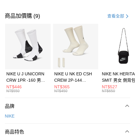
付款方式
信用卡一次付款
商品加價購 (9)
查看全部
信用卡分期付款
3 期 0 利率 每期
NT$1,033
21家銀行
合作金庫商業銀行
第一商業銀行
LINE Pay
華南商業銀行
彰化商業銀行
Apple Pay
上海商業儲蓄銀行
台北富邦商業銀行
國泰世華商業銀行
兆豐國際商業銀行
悠遊付
臺灣中小企業銀行
台中商業銀行
NIKE U J UNICORN
NIKE U NK ED CSH
NIKE NK HERIT
匯豐（台灣）商業銀行
華泰商業銀行
CRW 1PR -160 男女
CREW 2P-144
SMIT 男女 側背
全盈+PAY
聯邦商業銀行
遠東國際商業銀行
中統襪 FZ3393100
EMBRDY 男女 短統襪
BA5871010
NT$446
NT$365
NT$527
元大商業銀行
永豐商業銀行
NT$550
NT$450
NT$650
AFTEE先享後付
FZ3073133
玉山商業銀行
星展（台灣）商業銀行
相關說明
台新國際商業銀行
中國信託商業銀行
品牌
【關於「AFTEE先享後付」】
台灣樂天信用卡公司
AFTEE先享後付是「在收到商品之後才付款」的支付方式。 讓您購物簡單
運送方式
NIKE
便利好安心！
１．簡單：不需註冊會員、不需綁卡、不需儲值。
7-11取貨(快速到店)
２．便利：只要手機號碼，簡訊認證，即可結帳。
商品特色
每筆NT$100，滿NT$1,500(含以上)免運費
３．安心：先確認商品／服務後，再付款。