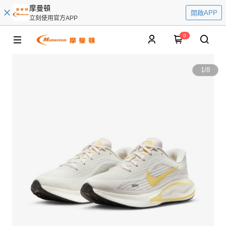
摩曼頓
開啟APP
立刻使用官方APP
0
1
/
8