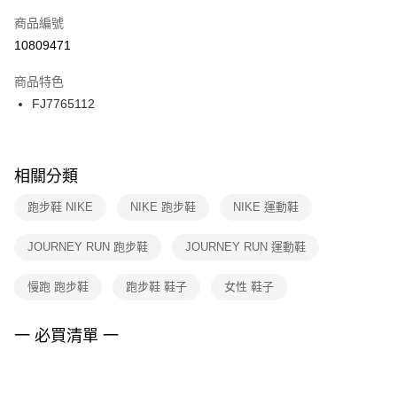
商品編號
宅配
【「AFTEE先享後付」結帳流程】
１．於結帳方式選擇「AFTEE先享後付」後，將跳轉至「AFTEE先享後付」
10809471
每筆NT$100，滿NT$1,500(含以上)免運費
結帳頁面，進行簡訊認證並確認金額後，即可完成結帳。
２．訂單成立數日內，您將收到繳費通知簡訊。
商品特色
３．收到繳費通知簡訊後14天內，點擊此簡訊中的連結，可透過四大超商／
FJ7765112
ATM／網路銀行／等多元方式進行付款，方視為交易完成。
※ 請注意：結帳手續完成當下不需立刻繳費，但若您需要取消訂單，請聯絡
購買商品的店家。未經商家同意取消之訂單仍視為有效，需透過AFTEE先享
後付繳納相關費用。
※ 交易是否成功請以「AFTEE先享後付 」之結帳頁面顯示為準，若有關於
相關分類
是否繳費成功／繳費後需取消欲退款等相關疑問，請聯繫「AFTEE先享後付
客戶支援中心」
https://netprotections.freshdesk.com/support/home
跑步鞋 NIKE
NIKE 跑步鞋
NIKE 運動鞋
【注意事項】
JOURNEY RUN 跑步鞋
JOURNEY RUN 運動鞋
１．透過由恩沛科技股份有限公司提供之「AFTEE先享後付」服務完成之交
易，需依本服務之必要範圍內提供個人資料，並將交易相關給付款項請求債
權轉讓予恩沛科技股份有限公司。
慢跑 跑步鞋
跑步鞋 鞋子
女性 鞋子
２．關於個人資料處理事宜，請瀏覽以下網址：
https://aftee.tw/terms/#terms3
３．未成年的使用者請事先徵得法定代理人或監護人之同意方可使用
一 必買清單 一
「AFTEE先享後付」，若未經同意申辦者引起之損失，本公司不負相關責
任。
４．使用「AFTEE先享後付」時，將依據個別帳號之用戶狀況，依本公司即
時審查核予不同之上限額度；若仍有額度不足之情形，本公司將視審查結果