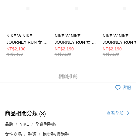
請求用戶進行身份認證。
５．嚴禁一人註冊多個帳號或使用他人資訊註冊。若發現惡意使用之情形，
恩沛科技股份有限公司將有權停止該用戶之使用額度並採取法律行動。
NIKE W NIKE
NIKE W NIKE
NIKE W NIKE
JOURNEY RUN 女 跑
JOURNEY RUN 女 跑
JOURNEY RUN 
步鞋 FJ7765119
步鞋 IM6684151
步鞋 FJ7765116
NT$2,190
NT$2,190
NT$2,190
NT$3,100
NT$3,100
NT$3,100
相關推薦
客服
商品相關分類 (3)
查看全部
品牌
NIKE
全系列鞋款
女性商品
鞋類
跑步鞋/慢跑鞋