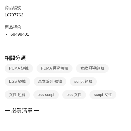
商品編號
宅配
【「AFTEE先享後付」結帳流程】
１．於結帳方式選擇「AFTEE先享後付」後，將跳轉至「AFTEE先享後付」
10707762
每筆NT$100，滿NT$1,500(含以上)免運費
結帳頁面，進行簡訊認證並確認金額後，即可完成結帳。
２．訂單成立數日內，您將收到繳費通知簡訊。
商品特色
３．收到繳費通知簡訊後14天內，點擊此簡訊中的連結，可透過四大超商／
68498401
ATM／網路銀行／等多元方式進行付款，方視為交易完成。
※ 請注意：結帳手續完成當下不需立刻繳費，但若您需要取消訂單，請聯絡
購買商品的店家。未經商家同意取消之訂單仍視為有效，需透過AFTEE先享
後付繳納相關費用。
※ 交易是否成功請以「AFTEE先享後付 」之結帳頁面顯示為準，若有關於
相關分類
是否繳費成功／繳費後需取消欲退款等相關疑問，請聯繫「AFTEE先享後付
客戶支援中心」
https://netprotections.freshdesk.com/support/home
PUMA 短褲
PUMA 運動短褲
女款 運動短褲
【注意事項】
ESS 短褲
基本系列 短褲
script 短褲
１．透過由恩沛科技股份有限公司提供之「AFTEE先享後付」服務完成之交
易，需依本服務之必要範圍內提供個人資料，並將交易相關給付款項請求債
權轉讓予恩沛科技股份有限公司。
女性 短褲
ess script
ess 女性
script 女性
２．關於個人資料處理事宜，請瀏覽以下網址：
https://aftee.tw/terms/#terms3
３．未成年的使用者請事先徵得法定代理人或監護人之同意方可使用
一 必買清單 一
「AFTEE先享後付」，若未經同意申辦者引起之損失，本公司不負相關責
任。
４．使用「AFTEE先享後付」時，將依據個別帳號之用戶狀況，依本公司即
時審查核予不同之上限額度；若仍有額度不足之情形，本公司將視審查結果