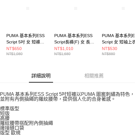
請求用戶進行身份認證。
５．嚴禁一人註冊多個帳號或使用他人資訊註冊。若發現惡意使用之情形，
恩沛科技股份有限公司將有權停止該用戶之使用額度並採取法律行動。
PUMA 基本系列ESS
PUMA 基本系列ESS
PUMA 基本系列E
Script 5吋 女 短褲
Script長褲(F) 女 長褲
Script 女 短袖上
68498487
68498501
68498201
NT$650
NT$1,010
NT$530
NT$1,080
NT$1,680
NT$880
詳細說明
相關推薦
PUMA 基本系列ESS Script 5吋短褲以PUMA 圖案刺繡為特色，
並附有內側抽繩的羅紋腰帶，提供個人化的合身著感。
標準版型
短版
高腰
羅紋腰帶搭配附內側抽繩
邊接縫口袋
版型 歐規