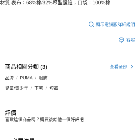
材質 表布：68%棉/32%聚酯纖維；口袋：100%棉
顯示電腦版詳細說明
客服
商品相關分類 (3)
查看全部
品牌
PUMA
服飾
兒童/青少年
下著
短褲
評價
喜歡這個商品嗎？購買後給他一個好評吧