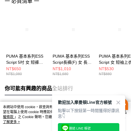
一 必買清單 一
PUMA 基本系列ESS
PUMA 基本系列ESS
PUMA 基本系列E
Script 5吋 女 短褲
Script長褲(F) 女 長褲
Script 女 短袖上
68498487
68498501
68498201
NT$650
NT$1,010
NT$530
NT$1,080
NT$1,680
NT$880
你可能有興趣的商品
全站排行
歡迎加入摩曼頓Line官方帳號
本網站中使用 cookie，欲查詢有關本網站使用 cookie 方式之詳情，及若您不希
點擊以下按鈕第一時間獲得好康訊
熱門標籤
望在電腦上使用 cookie 時應如何變更電腦的 cookie 設定，請參閱本網站「
隱私
息👇
權條款
」之 Cookie 聲明。您繼續使用本網站即表示您同意本公司得按本網站使
用條款之 Cookie 聲明使用 cookie。
了解更多 >
連結 LINE 帳號