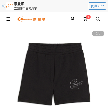
摩曼頓
開啟APP
立刻使用官方APP
0
1
/
5