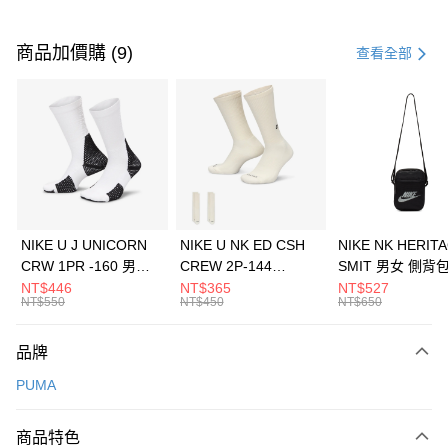
付款方式
信用卡一次付款
商品加價購 (9)
查看全部
信用卡分期付款
3 期 0 利率 每期
NT$360
21家銀行
合作金庫商業銀行
第一商業銀行
LINE Pay
華南商業銀行
彰化商業銀行
Apple Pay
上海商業儲蓄銀行
台北富邦商業銀行
國泰世華商業銀行
兆豐國際商業銀行
悠遊付
臺灣中小企業銀行
台中商業銀行
NIKE U J UNICORN
NIKE U NK ED CSH
NIKE NK HERIT
匯豐（台灣）商業銀行
華泰商業銀行
CRW 1PR -160 男女
CREW 2P-144
SMIT 男女 側背
全盈+PAY
聯邦商業銀行
遠東國際商業銀行
中統襪 FZ3393100
EMBRDY 男女 短統襪
BA5871010
NT$446
NT$365
NT$527
元大商業銀行
永豐商業銀行
NT$550
NT$450
NT$650
AFTEE先享後付
FZ3073133
玉山商業銀行
星展（台灣）商業銀行
相關說明
台新國際商業銀行
中國信託商業銀行
品牌
【關於「AFTEE先享後付」】
台灣樂天信用卡公司
AFTEE先享後付是「在收到商品之後才付款」的支付方式。 讓您購物簡單
運送方式
PUMA
便利好安心！
１．簡單：不需註冊會員、不需綁卡、不需儲值。
7-11取貨(快速到店)
２．便利：只要手機號碼，簡訊認證，即可結帳。
商品特色
每筆NT$100，滿NT$1,500(含以上)免運費
３．安心：先確認商品／服務後，再付款。