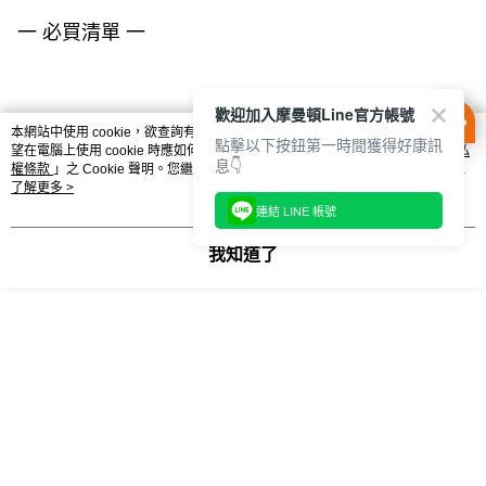
一 必買清單 一
歡迎加入摩曼頓Line官方帳號
本網站中使用 cookie，欲查詢有關本網站使用 cookie 方式之詳情，及若您不希
點擊以下按鈕第一時間獲得好康訊
望在電腦上使用 cookie 時應如何變更電腦的 cookie 設定，請參閱本網站「
隱私
息👇
權條款
」之 Cookie 聲明。您繼續使用本網站即表示您同意本公司得按本網站使
用條款之 Cookie 聲明使用 cookie。
了解更多 >
連結 LINE 帳號
PUMA PUMA X
PUMA 男女 短袖上衣
PUMA 男女 短袖
我知道了
HELLO KITTY 女 短袖
62672987
62675504
上衣 63161367
NT$770
NT$1,080
NT$1,280
NT$1,280
你可能有興趣的商品
全站排行
熱門標籤