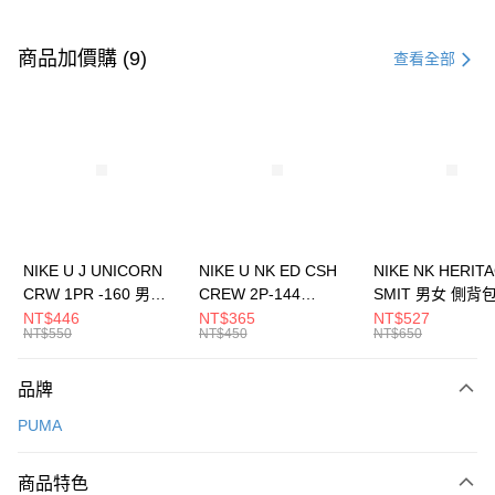
付款方式
信用卡一次付款
商品加價購 (9)
查看全部
信用卡分期付款
3 期 0 利率 每期
NT$426
21家銀行
合作金庫商業銀行
第一商業銀行
LINE Pay
華南商業銀行
彰化商業銀行
Apple Pay
上海商業儲蓄銀行
台北富邦商業銀行
國泰世華商業銀行
兆豐國際商業銀行
悠遊付
臺灣中小企業銀行
台中商業銀行
NIKE U J UNICORN
NIKE U NK ED CSH
NIKE NK HERIT
匯豐（台灣）商業銀行
華泰商業銀行
CRW 1PR -160 男女
CREW 2P-144
SMIT 男女 側背
全盈+PAY
聯邦商業銀行
遠東國際商業銀行
中統襪 FZ3393100
EMBRDY 男女 短統襪
BA5871010
NT$446
NT$365
NT$527
元大商業銀行
永豐商業銀行
NT$550
NT$450
NT$650
AFTEE先享後付
FZ3073133
玉山商業銀行
星展（台灣）商業銀行
相關說明
台新國際商業銀行
中國信託商業銀行
品牌
【關於「AFTEE先享後付」】
台灣樂天信用卡公司
AFTEE先享後付是「在收到商品之後才付款」的支付方式。 讓您購物簡單
運送方式
PUMA
便利好安心！
１．簡單：不需註冊會員、不需綁卡、不需儲值。
7-11取貨(快速到店)
２．便利：只要手機號碼，簡訊認證，即可結帳。
商品特色
每筆NT$100，滿NT$1,500(含以上)免運費
３．安心：先確認商品／服務後，再付款。