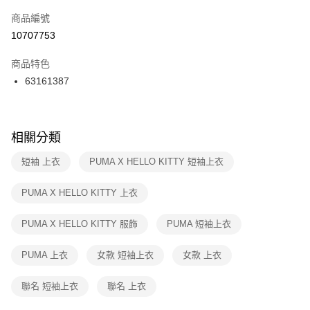
商品編號
宅配
【「AFTEE先享後付」結帳流程】
１．於結帳方式選擇「AFTEE先享後付」後，將跳轉至「AFTEE先享後付」
10707753
每筆NT$100，滿NT$1,500(含以上)免運費
結帳頁面，進行簡訊認證並確認金額後，即可完成結帳。
２．訂單成立數日內，您將收到繳費通知簡訊。
商品特色
３．收到繳費通知簡訊後14天內，點擊此簡訊中的連結，可透過四大超商／
63161387
ATM／網路銀行／等多元方式進行付款，方視為交易完成。
※ 請注意：結帳手續完成當下不需立刻繳費，但若您需要取消訂單，請聯絡
購買商品的店家。未經商家同意取消之訂單仍視為有效，需透過AFTEE先享
後付繳納相關費用。
※ 交易是否成功請以「AFTEE先享後付 」之結帳頁面顯示為準，若有關於
相關分類
是否繳費成功／繳費後需取消欲退款等相關疑問，請聯繫「AFTEE先享後付
客戶支援中心」
https://netprotections.freshdesk.com/support/home
短袖 上衣
PUMA X HELLO KITTY 短袖上衣
【注意事項】
PUMA X HELLO KITTY 上衣
１．透過由恩沛科技股份有限公司提供之「AFTEE先享後付」服務完成之交
易，需依本服務之必要範圍內提供個人資料，並將交易相關給付款項請求債
權轉讓予恩沛科技股份有限公司。
PUMA X HELLO KITTY 服飾
PUMA 短袖上衣
２．關於個人資料處理事宜，請瀏覽以下網址：
https://aftee.tw/terms/#terms3
PUMA 上衣
女款 短袖上衣
女款 上衣
３．未成年的使用者請事先徵得法定代理人或監護人之同意方可使用
「AFTEE先享後付」，若未經同意申辦者引起之損失，本公司不負相關責
任。
聯名 短袖上衣
聯名 上衣
４．使用「AFTEE先享後付」時，將依據個別帳號之用戶狀況，依本公司即
時審查核予不同之上限額度；若仍有額度不足之情形，本公司將視審查結果