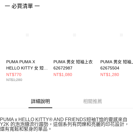
請求用戶進行身份認證。
一 必買清單 一
５．嚴禁一人註冊多個帳號或使用他人資訊註冊。若發現惡意使用之情形，
恩沛科技股份有限公司將有權停止該用戶之使用額度並採取法律行動。
PUMA PUMA X
PUMA 男女 短袖上衣
PUMA 男女 短袖
HELLO KITTY 女 短袖
62672987
62675504
上衣 63161367
NT$770
NT$1,080
NT$1,280
NT$1,280
詳細說明
相關推薦
PUMA x HELLO KITTY® AND FRIENDS短袖T恤的靈感來自
Y2K 的泡泡糖流行趨勢，這個系列有閃爍和亮麗的印花設計，
還有寬鬆和緊身的單品。