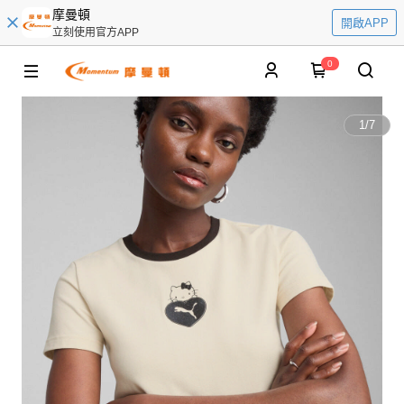
摩曼頓
開啟APP
立刻使用官方APP
0
1
/
7