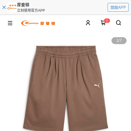
摩曼頓
開啟APP
立刻使用官方APP
0
1
/
7