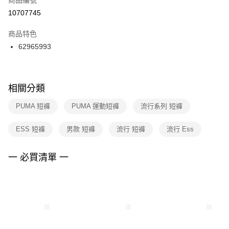
宅配
【「AFTEE先享後付」結帳流程】
１．於結帳方式選擇「AFTEE先享後付」後，將跳轉至「AFTEE先享後付」
10707745
每筆NT$100，滿NT$1,500(含以上)免運費
結帳頁面，進行簡訊認證並確認金額後，即可完成結帳。
２．訂單成立數日內，您將收到繳費通知簡訊。
商品特色
３．收到繳費通知簡訊後14天內，點擊此簡訊中的連結，可透過四大超商／
62965993
ATM／網路銀行／等多元方式進行付款，方視為交易完成。
※ 請注意：結帳手續完成當下不需立刻繳費，但若您需要取消訂單，請聯絡
購買商品的店家。未經商家同意取消之訂單仍視為有效，需透過AFTEE先享
後付繳納相關費用。
※ 交易是否成功請以「AFTEE先享後付 」之結帳頁面顯示為準，若有關於
相關分類
是否繳費成功／繳費後需取消欲退款等相關疑問，請聯繫「AFTEE先享後付
客戶支援中心」
https://netprotections.freshdesk.com/support/home
PUMA 短褲
PUMA 運動短褲
流行系列 短褲
【注意事項】
ESS 短褲
男款 短褲
流行 短褲
流行 Ess
１．透過由恩沛科技股份有限公司提供之「AFTEE先享後付」服務完成之交
易，需依本服務之必要範圍內提供個人資料，並將交易相關給付款項請求債
權轉讓予恩沛科技股份有限公司。
一 必買清單 一
２．關於個人資料處理事宜，請瀏覽以下網址：
https://aftee.tw/terms/#terms3
３．未成年的使用者請事先徵得法定代理人或監護人之同意方可使用
「AFTEE先享後付」，若未經同意申辦者引起之損失，本公司不負相關責
任。
４．使用「AFTEE先享後付」時，將依據個別帳號之用戶狀況，依本公司即
時審查核予不同之上限額度；若仍有額度不足之情形，本公司將視審查結果
請求用戶進行身份認證。