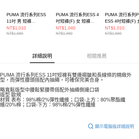
５．嚴禁一人註冊多個帳號或使用他人資訊註冊。若發現惡意使用之情形，
恩沛科技股份有限公司將有權停止該用戶之使用額度並採取法律行動。
PUMA 流行系列ESS
PUMA 流行系列ESS 4
PUMA 流行系列P
11吋 男 短褲
吋短褲(F) 女 短褲
ESS 4吋短褲(F) 
62965901
62975701
褲 62978287
NT$1,010
NT$1,040
NT$1,010
NT$1,680
NT$1,480
NT$1,680
詳細說明
相關推薦
PUMA 流行系列ESS 11吋短褲有雙邊褶皺和長線條的精緻外
型，而彈性腰頭搭配內抽繩，可確保完美合身。
略寬鬆版型中腰鬆緊腰帶搭配外抽繩側邊口袋
版型 歐規
材質 表布：98%棉/2%彈性纖維；口袋-上方：80%聚酯纖
維/20%棉；口袋-下方：98%棉/2%彈性纖維
顯示電腦版詳細說明