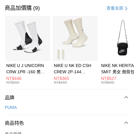
信用卡一次付款
商品加價購 (9)
查看全部
信用卡分期付款
3 期 0 利率 每期
NT$560
21家銀行
合作金庫商業銀行
第一商業銀行
LINE Pay
華南商業銀行
彰化商業銀行
Apple Pay
上海商業儲蓄銀行
台北富邦商業銀行
國泰世華商業銀行
兆豐國際商業銀行
悠遊付
臺灣中小企業銀行
台中商業銀行
NIKE U J UNICORN
NIKE U NK ED CSH
NIKE NK HERIT
匯豐（台灣）商業銀行
華泰商業銀行
CRW 1PR -160 男女
CREW 2P-144
SMIT 男女 側背
全盈+PAY
聯邦商業銀行
遠東國際商業銀行
中統襪 FZ3393100
EMBRDY 男女 短統襪
BA5871010
NT$446
NT$365
NT$527
元大商業銀行
永豐商業銀行
NT$550
NT$450
NT$650
AFTEE先享後付
FZ3073133
玉山商業銀行
星展（台灣）商業銀行
相關說明
台新國際商業銀行
中國信託商業銀行
品牌
【關於「AFTEE先享後付」】
台灣樂天信用卡公司
AFTEE先享後付是「在收到商品之後才付款」的支付方式。 讓您購物簡單
運送方式
PUMA
便利好安心！
１．簡單：不需註冊會員、不需綁卡、不需儲值。
7-11取貨(快速到店)
２．便利：只要手機號碼，簡訊認證，即可結帳。
商品特色
每筆NT$100，滿NT$1,500(含以上)免運費
３．安心：先確認商品／服務後，再付款。
商品編號