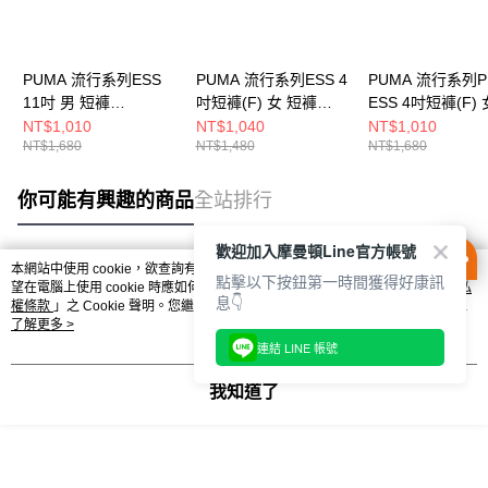
PUMA 流行系列ESS
PUMA 流行系列ESS 4
PUMA 流行系列P
11吋 男 短褲
吋短褲(F) 女 短褲
ESS 4吋短褲(F) 
62965901
62975701
褲 62978287
NT$1,010
NT$1,040
NT$1,010
NT$1,680
NT$1,480
NT$1,680
你可能有興趣的商品
全站排行
歡迎加入摩曼頓Line官方帳號
本網站中使用 cookie，欲查詢有關本網站使用 cookie 方式之詳情，及若您不希
點擊以下按鈕第一時間獲得好康訊
熱門標籤
望在電腦上使用 cookie 時應如何變更電腦的 cookie 設定，請參閱本網站「
隱私
息👇
權條款
」之 Cookie 聲明。您繼續使用本網站即表示您同意本公司得按本網站使
用條款之 Cookie 聲明使用 cookie。
了解更多 >
連結 LINE 帳號
我知道了