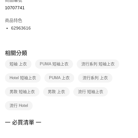
宅配
【「AFTEE先享後付」結帳流程】
１．於結帳方式選擇「AFTEE先享後付」後，將跳轉至「AFTEE先享後付」
10707741
每筆NT$100，滿NT$1,500(含以上)免運費
結帳頁面，進行簡訊認證並確認金額後，即可完成結帳。
２．訂單成立數日內，您將收到繳費通知簡訊。
商品特色
３．收到繳費通知簡訊後14天內，點擊此簡訊中的連結，可透過四大超商／
62963616
ATM／網路銀行／等多元方式進行付款，方視為交易完成。
※ 請注意：結帳手續完成當下不需立刻繳費，但若您需要取消訂單，請聯絡
購買商品的店家。未經商家同意取消之訂單仍視為有效，需透過AFTEE先享
後付繳納相關費用。
※ 交易是否成功請以「AFTEE先享後付 」之結帳頁面顯示為準，若有關於
相關分類
是否繳費成功／繳費後需取消欲退款等相關疑問，請聯繫「AFTEE先享後付
客戶支援中心」
https://netprotections.freshdesk.com/support/home
短袖 上衣
PUMA 短袖上衣
流行系列 短袖上衣
【注意事項】
Hotel 短袖上衣
PUMA 上衣
流行系列 上衣
１．透過由恩沛科技股份有限公司提供之「AFTEE先享後付」服務完成之交
易，需依本服務之必要範圍內提供個人資料，並將交易相關給付款項請求債
權轉讓予恩沛科技股份有限公司。
男款 短袖上衣
男款 上衣
流行 短袖上衣
２．關於個人資料處理事宜，請瀏覽以下網址：
https://aftee.tw/terms/#terms3
流行 Hotel
３．未成年的使用者請事先徵得法定代理人或監護人之同意方可使用
「AFTEE先享後付」，若未經同意申辦者引起之損失，本公司不負相關責
任。
一 必買清單 一
４．使用「AFTEE先享後付」時，將依據個別帳號之用戶狀況，依本公司即
時審查核予不同之上限額度；若仍有額度不足之情形，本公司將視審查結果
請求用戶進行身份認證。