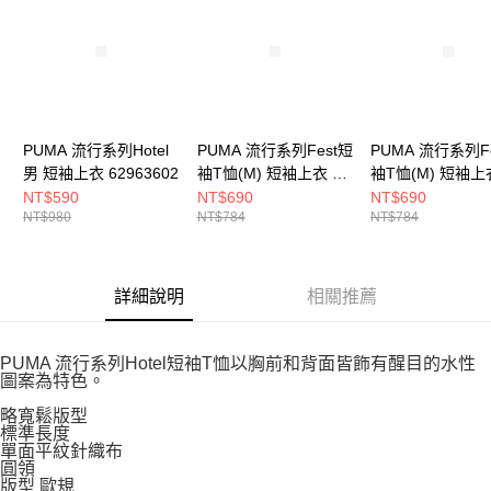
５．嚴禁一人註冊多個帳號或使用他人資訊註冊。若發現惡意使用之情形，
恩沛科技股份有限公司將有權停止該用戶之使用額度並採取法律行動。
PUMA 流行系列Hotel
PUMA 流行系列Fest短
PUMA 流行系列F
男 短袖上衣 62963602
袖T恤(M) 短袖上衣 男
袖T恤(M) 短袖上
63211887
63211834
NT$590
NT$690
NT$690
NT$980
NT$784
NT$784
詳細說明
相關推薦
PUMA 流行系列Hotel短袖T恤以胸前和背面皆飾有醒目的水性
圖案為特色。
略寬鬆版型
標準長度
單面平紋針織布
圓領
版型 歐規