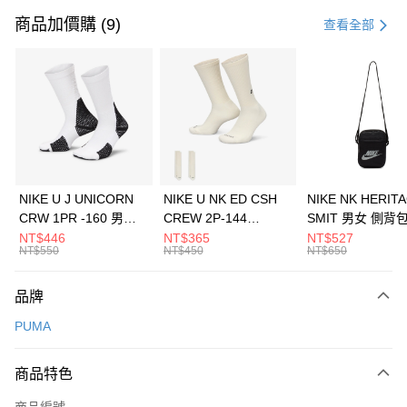
信用卡一次付款
商品加價購 (9)
查看全部
信用卡分期付款
3 期 0 利率 每期
NT$326
21家銀行
合作金庫商業銀行
第一商業銀行
LINE Pay
華南商業銀行
彰化商業銀行
Apple Pay
上海商業儲蓄銀行
台北富邦商業銀行
國泰世華商業銀行
兆豐國際商業銀行
悠遊付
臺灣中小企業銀行
台中商業銀行
NIKE U J UNICORN
NIKE U NK ED CSH
NIKE NK HERIT
匯豐（台灣）商業銀行
華泰商業銀行
CRW 1PR -160 男女
CREW 2P-144
SMIT 男女 側背
全盈+PAY
聯邦商業銀行
遠東國際商業銀行
中統襪 FZ3393100
EMBRDY 男女 短統襪
BA5871010
NT$446
NT$365
NT$527
元大商業銀行
永豐商業銀行
NT$550
NT$450
NT$650
AFTEE先享後付
FZ3073133
玉山商業銀行
星展（台灣）商業銀行
相關說明
台新國際商業銀行
中國信託商業銀行
品牌
【關於「AFTEE先享後付」】
台灣樂天信用卡公司
AFTEE先享後付是「在收到商品之後才付款」的支付方式。 讓您購物簡單
運送方式
PUMA
便利好安心！
１．簡單：不需註冊會員、不需綁卡、不需儲值。
7-11取貨(快速到店)
２．便利：只要手機號碼，簡訊認證，即可結帳。
商品特色
每筆NT$100，滿NT$1,500(含以上)免運費
３．安心：先確認商品／服務後，再付款。
商品編號