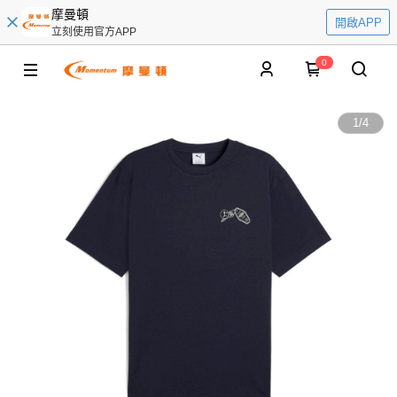
摩曼頓
開啟APP
立刻使用官方APP
0
1
/
4