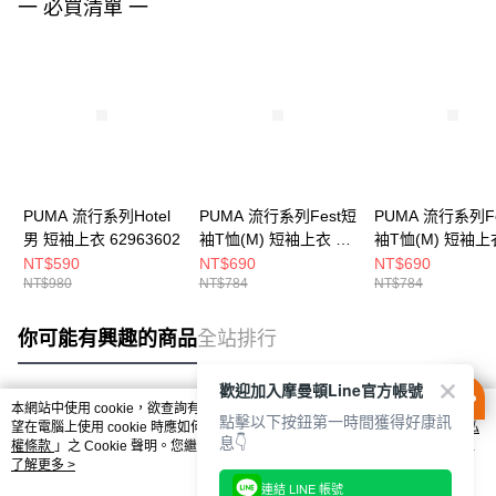
一 必買清單 一
PUMA 流行系列Hotel
PUMA 流行系列Fest短
PUMA 流行系列F
男 短袖上衣 62963602
袖T恤(M) 短袖上衣 男
袖T恤(M) 短袖上
63211887
63211834
NT$590
NT$690
NT$690
NT$980
NT$784
NT$784
你可能有興趣的商品
全站排行
歡迎加入摩曼頓Line官方帳號
本網站中使用 cookie，欲查詢有關本網站使用 cookie 方式之詳情，及若您不希
點擊以下按鈕第一時間獲得好康訊
熱門標籤
望在電腦上使用 cookie 時應如何變更電腦的 cookie 設定，請參閱本網站「
隱私
息👇
權條款
」之 Cookie 聲明。您繼續使用本網站即表示您同意本公司得按本網站使
用條款之 Cookie 聲明使用 cookie。
了解更多 >
連結 LINE 帳號