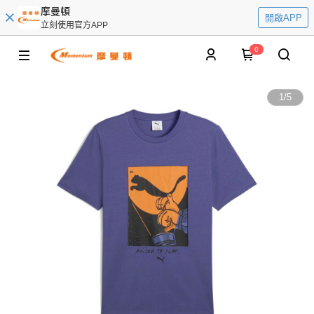
摩曼頓
開啟APP
立刻使用官方APP
0
1
/
5