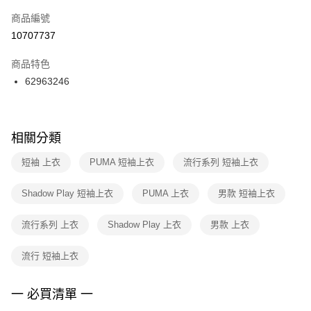
商品編號
宅配
【「AFTEE先享後付」結帳流程】
１．於結帳方式選擇「AFTEE先享後付」後，將跳轉至「AFTEE先享後付」
10707737
每筆NT$100，滿NT$1,500(含以上)免運費
結帳頁面，進行簡訊認證並確認金額後，即可完成結帳。
２．訂單成立數日內，您將收到繳費通知簡訊。
商品特色
３．收到繳費通知簡訊後14天內，點擊此簡訊中的連結，可透過四大超商／
62963246
ATM／網路銀行／等多元方式進行付款，方視為交易完成。
※ 請注意：結帳手續完成當下不需立刻繳費，但若您需要取消訂單，請聯絡
購買商品的店家。未經商家同意取消之訂單仍視為有效，需透過AFTEE先享
後付繳納相關費用。
※ 交易是否成功請以「AFTEE先享後付 」之結帳頁面顯示為準，若有關於
相關分類
是否繳費成功／繳費後需取消欲退款等相關疑問，請聯繫「AFTEE先享後付
客戶支援中心」
https://netprotections.freshdesk.com/support/home
短袖 上衣
PUMA 短袖上衣
流行系列 短袖上衣
【注意事項】
Shadow Play 短袖上衣
PUMA 上衣
男款 短袖上衣
１．透過由恩沛科技股份有限公司提供之「AFTEE先享後付」服務完成之交
易，需依本服務之必要範圍內提供個人資料，並將交易相關給付款項請求債
權轉讓予恩沛科技股份有限公司。
流行系列 上衣
Shadow Play 上衣
男款 上衣
２．關於個人資料處理事宜，請瀏覽以下網址：
https://aftee.tw/terms/#terms3
流行 短袖上衣
３．未成年的使用者請事先徵得法定代理人或監護人之同意方可使用
「AFTEE先享後付」，若未經同意申辦者引起之損失，本公司不負相關責
任。
一 必買清單 一
４．使用「AFTEE先享後付」時，將依據個別帳號之用戶狀況，依本公司即
時審查核予不同之上限額度；若仍有額度不足之情形，本公司將視審查結果