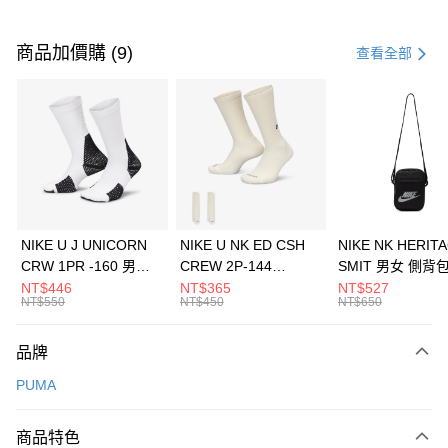
付款方式
信用卡一次付款
商品加價購 (9)
查看全部
信用卡分期付款
3 期 0 利率 每期
NT$326
21家銀行
合作金庫商業銀行
第一商業銀行
LINE Pay
華南商業銀行
彰化商業銀行
Apple Pay
上海商業儲蓄銀行
台北富邦商業銀行
國泰世華商業銀行
兆豐國際商業銀行
悠遊付
臺灣中小企業銀行
台中商業銀行
NIKE U J UNICORN
NIKE U NK ED CSH
NIKE NK HERIT
匯豐（台灣）商業銀行
華泰商業銀行
CRW 1PR -160 男女
CREW 2P-144
SMIT 男女 側背
全盈+PAY
聯邦商業銀行
遠東國際商業銀行
中統襪 FZ3393100
EMBRDY 男女 短統襪
BA5871010
NT$446
NT$365
NT$527
元大商業銀行
永豐商業銀行
NT$550
NT$450
NT$650
AFTEE先享後付
FZ3073133
玉山商業銀行
星展（台灣）商業銀行
相關說明
台新國際商業銀行
中國信託商業銀行
品牌
【關於「AFTEE先享後付」】
台灣樂天信用卡公司
AFTEE先享後付是「在收到商品之後才付款」的支付方式。 讓您購物簡單
運送方式
PUMA
便利好安心！
１．簡單：不需註冊會員、不需綁卡、不需儲值。
7-11取貨(快速到店)
２．便利：只要手機號碼，簡訊認證，即可結帳。
商品特色
每筆NT$100，滿NT$1,500(含以上)免運費
３．安心：先確認商品／服務後，再付款。