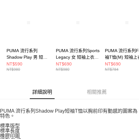
請求用戶進行身份認證。
５．嚴禁一人註冊多個帳號或使用他人資訊註冊。若發現惡意使用之情形，
恩沛科技股份有限公司將有權停止該用戶之使用額度並採取法律行動。
PUMA 流行系列
PUMA 流行系列Sports
PUMA 流行系列F
Shadow Play 男 短袖
Legacy 女 短袖上衣
袖T恤(M) 短袖上
上衣 62963202
63215134
63211887
NT$590
NT$690
NT$690
NT$980
NT$980
NT$784
詳細說明
相關推薦
PUMA 流行系列Shadow Play短袖T恤以胸前印有動感的圖案為
特色。
標準版型
標準長度
橡膠印圖