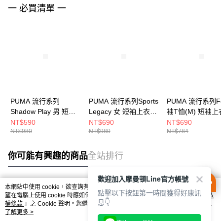
一 必買清單 一
PUMA 流行系列
PUMA 流行系列Sports
PUMA 流行系列F
Shadow Play 男 短袖
Legacy 女 短袖上衣
袖T恤(M) 短袖上
上衣 62963202
63215134
63211887
NT$590
NT$690
NT$690
NT$980
NT$980
NT$784
你可能有興趣的商品
全站排行
歡迎加入摩曼頓Line官方帳號
本網站中使用 cookie，欲查詢有關本網站使用 cookie 方式之詳情，及若您不希
點擊以下按鈕第一時間獲得好康訊
熱門標籤
望在電腦上使用 cookie 時應如何變更電腦的 cookie 設定，請參閱本網站「
隱私
息👇
權條款
」之 Cookie 聲明。您繼續使用本網站即表示您同意本公司得按本網站使
用條款之 Cookie 聲明使用 cookie。
了解更多 >