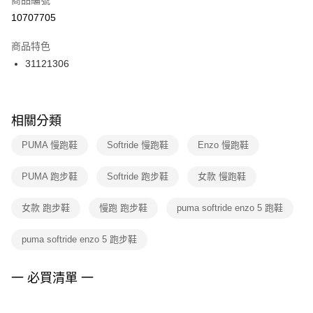
宅配
【「AFTEE先享後付」結帳流程】
１．於結帳方式選擇「AFTEE先享後付」後，將跳轉至「AFTEE先享後付」
10707705
每筆NT$100，滿NT$1,500(含以上)免運費
結帳頁面，進行簡訊認證並確認金額後，即可完成結帳。
２．訂單成立數日內，您將收到繳費通知簡訊。
商品特色
３．收到繳費通知簡訊後14天內，點擊此簡訊中的連結，可透過四大超商／
31121306
ATM／網路銀行／等多元方式進行付款，方視為交易完成。
※ 請注意：結帳手續完成當下不需立刻繳費，但若您需要取消訂單，請聯絡
購買商品的店家。未經商家同意取消之訂單仍視為有效，需透過AFTEE先享
後付繳納相關費用。
※ 交易是否成功請以「AFTEE先享後付 」之結帳頁面顯示為準，若有關於
相關分類
是否繳費成功／繳費後需取消欲退款等相關疑問，請聯繫「AFTEE先享後付
客戶支援中心」
https://netprotections.freshdesk.com/support/home
PUMA 慢跑鞋
Softride 慢跑鞋
Enzo 慢跑鞋
【注意事項】
PUMA 跑步鞋
Softride 跑步鞋
女款 慢跑鞋
１．透過由恩沛科技股份有限公司提供之「AFTEE先享後付」服務完成之交
易，需依本服務之必要範圍內提供個人資料，並將交易相關給付款項請求債
權轉讓予恩沛科技股份有限公司。
女款 跑步鞋
慢跑 跑步鞋
puma softride enzo 5 跑鞋
２．關於個人資料處理事宜，請瀏覽以下網址：
https://aftee.tw/terms/#terms3
puma softride enzo 5 跑步鞋
３．未成年的使用者請事先徵得法定代理人或監護人之同意方可使用
「AFTEE先享後付」，若未經同意申辦者引起之損失，本公司不負相關責
任。
一 必買清單 一
４．使用「AFTEE先享後付」時，將依據個別帳號之用戶狀況，依本公司即
時審查核予不同之上限額度；若仍有額度不足之情形，本公司將視審查結果
請求用戶進行身份認證。