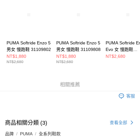
５．嚴禁一人註冊多個帳號或使用他人資訊註冊。若發現惡意使用之情形，
恩沛科技股份有限公司將有權停止該用戶之使用額度並採取法律行動。
PUMA Softride Enzo 5
PUMA Softride Enzo 5
PUMA Softride E
男女 慢跑鞋 31109802
男女 慢跑鞋 31109808
Evo 女 慢跑鞋
37704821
NT$1,880
NT$1,880
NT$2,680
NT$2,680
NT$2,680
相關推薦
客服
商品相關分類 (3)
查看全部
品牌
PUMA
全系列鞋款