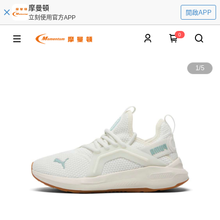
摩曼頓
開啟APP
立刻使用官方APP
0
1
/
5