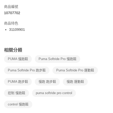
商品編號
宅配
【「AFTEE先享後付」結帳流程】
１．於結帳方式選擇「AFTEE先享後付」後，將跳轉至「AFTEE先享後付」
10707702
每筆NT$100，滿NT$1,500(含以上)免運費
結帳頁面，進行簡訊認證並確認金額後，即可完成結帳。
２．訂單成立數日內，您將收到繳費通知簡訊。
商品特色
３．收到繳費通知簡訊後14天內，點擊此簡訊中的連結，可透過四大超商／
31109901
ATM／網路銀行／等多元方式進行付款，方視為交易完成。
※ 請注意：結帳手續完成當下不需立刻繳費，但若您需要取消訂單，請聯絡
購買商品的店家。未經商家同意取消之訂單仍視為有效，需透過AFTEE先享
後付繳納相關費用。
※ 交易是否成功請以「AFTEE先享後付 」之結帳頁面顯示為準，若有關於
相關分類
是否繳費成功／繳費後需取消欲退款等相關疑問，請聯繫「AFTEE先享後付
客戶支援中心」
https://netprotections.freshdesk.com/support/home
PUMA 慢跑鞋
Puma Softride Pro 慢跑鞋
【注意事項】
Puma Softride Pro 跑步鞋
Puma Softride Pro 運動鞋
１．透過由恩沛科技股份有限公司提供之「AFTEE先享後付」服務完成之交
易，需依本服務之必要範圍內提供個人資料，並將交易相關給付款項請求債
權轉讓予恩沛科技股份有限公司。
PUMA 跑步鞋
慢跑 跑步鞋
慢跑 運動鞋
２．關於個人資料處理事宜，請瀏覽以下網址：
https://aftee.tw/terms/#terms3
控制 慢跑鞋
puma softride pro control
３．未成年的使用者請事先徵得法定代理人或監護人之同意方可使用
「AFTEE先享後付」，若未經同意申辦者引起之損失，本公司不負相關責
任。
control 慢跑鞋
４．使用「AFTEE先享後付」時，將依據個別帳號之用戶狀況，依本公司即
時審查核予不同之上限額度；若仍有額度不足之情形，本公司將視審查結果