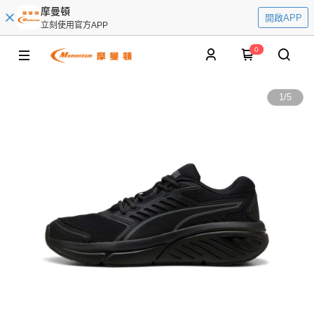
摩曼頓
開啟APP
立刻使用官方APP
0
1
/
5