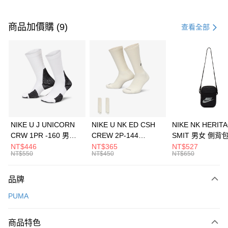
付款方式
信用卡一次付款
商品加價購 (9)
查看全部
信用卡分期付款
3 期 0 利率 每期
NT$926
21家銀行
合作金庫商業銀行
第一商業銀行
LINE Pay
華南商業銀行
彰化商業銀行
Apple Pay
上海商業儲蓄銀行
台北富邦商業銀行
國泰世華商業銀行
兆豐國際商業銀行
悠遊付
臺灣中小企業銀行
台中商業銀行
NIKE U J UNICORN
NIKE U NK ED CSH
NIKE NK HERIT
匯豐（台灣）商業銀行
華泰商業銀行
CRW 1PR -160 男女
CREW 2P-144
SMIT 男女 側背
全盈+PAY
聯邦商業銀行
遠東國際商業銀行
中統襪 FZ3393100
EMBRDY 男女 短統襪
BA5871010
NT$446
NT$365
NT$527
元大商業銀行
永豐商業銀行
NT$550
NT$450
NT$650
AFTEE先享後付
FZ3073133
玉山商業銀行
星展（台灣）商業銀行
相關說明
台新國際商業銀行
中國信託商業銀行
品牌
【關於「AFTEE先享後付」】
台灣樂天信用卡公司
AFTEE先享後付是「在收到商品之後才付款」的支付方式。 讓您購物簡單
運送方式
PUMA
便利好安心！
１．簡單：不需註冊會員、不需綁卡、不需儲值。
7-11取貨(快速到店)
２．便利：只要手機號碼，簡訊認證，即可結帳。
商品特色
每筆NT$100，滿NT$1,500(含以上)免運費
３．安心：先確認商品／服務後，再付款。