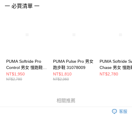
請求用戶進行身份認證。
一 必買清單 一
５．嚴禁一人註冊多個帳號或使用他人資訊註冊。若發現惡意使用之情形，
恩沛科技股份有限公司將有權停止該用戶之使用額度並採取法律行動。
PUMA Softride Pro
PUMA Pulse Pro 男女
PUMA Softride S
Control 男女 慢跑鞋
跑步鞋 31078009
Chase 男女 慢跑
31109902
31012509
NT$1,950
NT$1,810
NT$2,780
NT$2,780
NT$2,060
相關推薦
客服