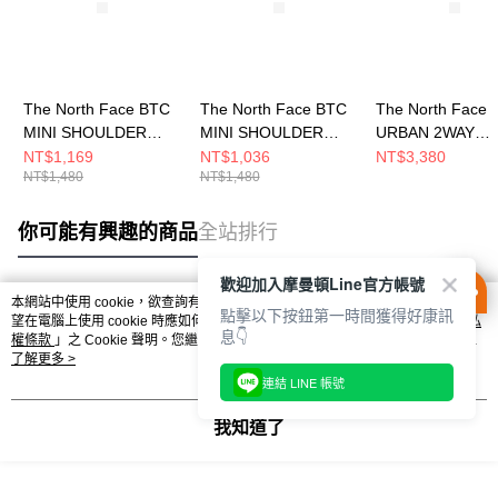
The North Face BTC
The North Face BTC
The North Face
MINI SHOULDER
MINI SHOULDER
URBAN 2WAY
BAG - AP 男女 側背包
BAG - AP 男女 側背包
SHOULDER BAG 
NT$1,169
NT$1,036
NT$3,380
NT$1,480
NT$1,480
NF0A8C6F2MB
NF0A8C6F3X4
男女 側背包
NF0A8HNTJK3
你可能有興趣的商品
全站排行
歡迎加入摩曼頓Line官方帳號
本網站中使用 cookie，欲查詢有關本網站使用 cookie 方式之詳情，及若您不希
點擊以下按鈕第一時間獲得好康訊
熱門標籤
望在電腦上使用 cookie 時應如何變更電腦的 cookie 設定，請參閱本網站「
隱私
息👇
權條款
」之 Cookie 聲明。您繼續使用本網站即表示您同意本公司得按本網站使
用條款之 Cookie 聲明使用 cookie。
了解更多 >
連結 LINE 帳號
我知道了