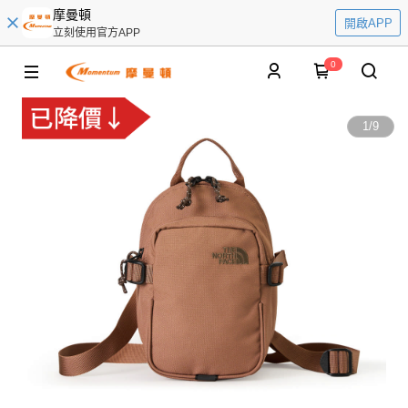
摩曼頓
開啟APP
立刻使用官方APP
0
1
/
9