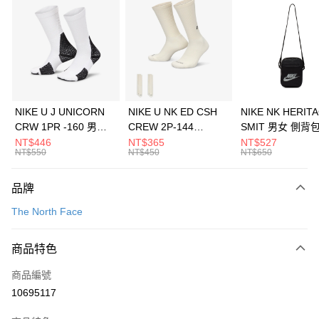
3 期 0 利率 每期
NT$493
21家銀行
合作金庫商業銀行
第一商業銀行
LINE Pay
華南商業銀行
彰化商業銀行
Apple Pay
上海商業儲蓄銀行
台北富邦商業銀行
國泰世華商業銀行
兆豐國際商業銀行
悠遊付
臺灣中小企業銀行
台中商業銀行
NIKE U J UNICORN
NIKE U NK ED CSH
NIKE NK HERIT
匯豐（台灣）商業銀行
華泰商業銀行
CRW 1PR -160 男女
CREW 2P-144
SMIT 男女 側背
全盈+PAY
聯邦商業銀行
遠東國際商業銀行
中統襪 FZ3393100
EMBRDY 男女 短統襪
BA5871010
NT$446
NT$365
NT$527
元大商業銀行
永豐商業銀行
NT$550
NT$450
NT$650
AFTEE先享後付
FZ3073133
玉山商業銀行
星展（台灣）商業銀行
相關說明
台新國際商業銀行
中國信託商業銀行
品牌
【關於「AFTEE先享後付」】
台灣樂天信用卡公司
AFTEE先享後付是「在收到商品之後才付款」的支付方式。 讓您購物簡單
運送方式
The North Face
便利好安心！
１．簡單：不需註冊會員、不需綁卡、不需儲值。
7-11取貨(快速到店)
２．便利：只要手機號碼，簡訊認證，即可結帳。
商品特色
每筆NT$100，滿NT$1,500(含以上)免運費
３．安心：先確認商品／服務後，再付款。
商品編號
宅配
【「AFTEE先享後付」結帳流程】
１．於結帳方式選擇「AFTEE先享後付」後，將跳轉至「AFTEE先享後付」
10695117
每筆NT$100，滿NT$1,500(含以上)免運費
結帳頁面，進行簡訊認證並確認金額後，即可完成結帳。
２．訂單成立數日內，您將收到繳費通知簡訊。