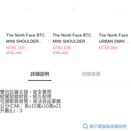
The North Face BTC
The North Face BTC
The North Face
MINI SHOULDER
MINI SHOULDER
URBAN 2WAY
BAG - AP 男女 側背包
BAG - AP 男女 側背包
SHOULDER BAG 
NT$1,169
NT$1,036
NT$3,380
NT$1,480
NT$1,480
NF0A8C6F2MB
NF0A8C6F3X4
男女 側背包
NF0A8HNTJK3
詳細說明
相關推薦
雙向拉鍊主袋，安全實用
結實耐磨材質，經久耐用
可調節肩背帶，背法自由掌握
公分(CM)：長x15寬x10高x21
升數(L)：3
顯示電腦版詳細說明