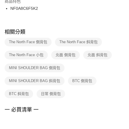
商品特色
３．收到繳費通知簡訊後14天內，點擊此簡訊中的連結，可透過四大超商／
NF0A8C6F5K2
ATM／網路銀行／等多元方式進行付款，方視為交易完成。
※ 請注意：結帳手續完成當下不需立刻繳費，但若您需要取消訂單，請聯絡
購買商品的店家。未經商家同意取消之訂單仍視為有效，需透過AFTEE先享
後付繳納相關費用。
※ 交易是否成功請以「AFTEE先享後付 」之結帳頁面顯示為準，若有關於
相關分類
是否繳費成功／繳費後需取消欲退款等相關疑問，請聯繫「AFTEE先享後付
客戶支援中心」
https://netprotections.freshdesk.com/support/home
The North Face 側背包
The North Face 斜背包
【注意事項】
The North Face 小包
北面 側背包
北面 斜背包
１．透過由恩沛科技股份有限公司提供之「AFTEE先享後付」服務完成之交
易，需依本服務之必要範圍內提供個人資料，並將交易相關給付款項請求債
權轉讓予恩沛科技股份有限公司。
MINI SHOULDER BAG 側背包
２．關於個人資料處理事宜，請瀏覽以下網址：
https://aftee.tw/terms/#terms3
MINI SHOULDER BAG 斜背包
BTC 側背包
３．未成年的使用者請事先徵得法定代理人或監護人之同意方可使用
「AFTEE先享後付」，若未經同意申辦者引起之損失，本公司不負相關責
任。
BTC 斜背包
日常 側背包
４．使用「AFTEE先享後付」時，將依據個別帳號之用戶狀況，依本公司即
時審查核予不同之上限額度；若仍有額度不足之情形，本公司將視審查結果
請求用戶進行身份認證。
一 必買清單 一
５．嚴禁一人註冊多個帳號或使用他人資訊註冊。若發現惡意使用之情形，
恩沛科技股份有限公司將有權停止該用戶之使用額度並採取法律行動。