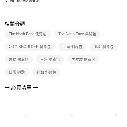
NF0A8AMVHCH
ATM／網路銀行／等多元方式進行付款，方視為交易完成。
※ 請注意：結帳手續完成當下不需立刻繳費，但若您需要取消訂單，請聯絡
購買商品的店家。未經商家同意取消之訂單仍視為有效，需透過AFTEE先享
後付繳納相關費用。
※ 交易是否成功請以「AFTEE先享後付 」之結帳頁面顯示為準，若有關於
相關分類
是否繳費成功／繳費後需取消欲退款等相關疑問，請聯繫「AFTEE先享後付
客戶支援中心」
https://netprotections.freshdesk.com/support/home
The North Face 側背包
The North Face 斜背包
【注意事項】
CITY SHOULDER 側背包
北面 側背包
北面 斜背包
１．透過由恩沛科技股份有限公司提供之「AFTEE先享後付」服務完成之交
易，需依本服務之必要範圍內提供個人資料，並將交易相關給付款項請求債
權轉讓予恩沛科技股份有限公司。
通勤 側背包
日常 斜背包
男女款 側背包
２．關於個人資料處理事宜，請瀏覽以下網址：
https://aftee.tw/terms/#terms3
日常 通勤
通勤 斜背包
３．未成年的使用者請事先徵得法定代理人或監護人之同意方可使用
「AFTEE先享後付」，若未經同意申辦者引起之損失，本公司不負相關責
任。
一 必買清單 一
４．使用「AFTEE先享後付」時，將依據個別帳號之用戶狀況，依本公司即
時審查核予不同之上限額度；若仍有額度不足之情形，本公司將視審查結果
請求用戶進行身份認證。
５．嚴禁一人註冊多個帳號或使用他人資訊註冊。若發現惡意使用之情形，
恩沛科技股份有限公司將有權停止該用戶之使用額度並採取法律行動。