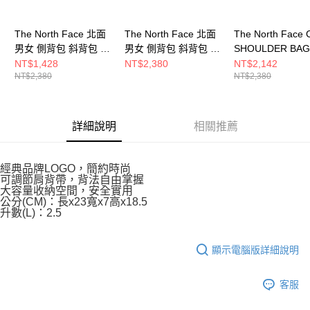
The North Face 北面
The North Face 北面
The North Face 
男女 側背包 斜背包 小
男女 側背包 斜背包 小
SHOULDER BAG 
包 CITY SHOULDER
包 CITY SHOULDER
男女 側背包
NT$1,428
NT$2,380
NT$2,142
NT$2,380
NT$2,380
BAG - AP
BAG - AP
NF0A8AMV0UZ
NF0A8AMV7J4
NF0A8AMV4HF
詳細說明
相關推薦
經典品牌LOGO，簡約時尚
可調節肩背帶，背法自由掌握
大容量收納空間，安全實用
公分(CM)：長x23寬x7高x18.5
升數(L)：2.5
顯示電腦版詳細說明
客服