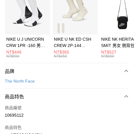
3 期 0 利率 每期
NT$793
21家銀行
合作金庫商業銀行
第一商業銀行
LINE Pay
華南商業銀行
彰化商業銀行
Apple Pay
上海商業儲蓄銀行
台北富邦商業銀行
國泰世華商業銀行
兆豐國際商業銀行
悠遊付
臺灣中小企業銀行
台中商業銀行
NIKE U J UNICORN
NIKE U NK ED CSH
NIKE NK HERIT
匯豐（台灣）商業銀行
華泰商業銀行
CRW 1PR -160 男女
CREW 2P-144
SMIT 男女 側背
全盈+PAY
聯邦商業銀行
遠東國際商業銀行
中統襪 FZ3393100
EMBRDY 男女 短統襪
BA5871010
NT$446
NT$365
NT$527
元大商業銀行
永豐商業銀行
NT$550
NT$450
NT$650
AFTEE先享後付
FZ3073133
玉山商業銀行
星展（台灣）商業銀行
相關說明
台新國際商業銀行
中國信託商業銀行
品牌
【關於「AFTEE先享後付」】
台灣樂天信用卡公司
AFTEE先享後付是「在收到商品之後才付款」的支付方式。 讓您購物簡單
運送方式
The North Face
便利好安心！
１．簡單：不需註冊會員、不需綁卡、不需儲值。
7-11取貨(快速到店)
２．便利：只要手機號碼，簡訊認證，即可結帳。
商品特色
每筆NT$100，滿NT$1,500(含以上)免運費
３．安心：先確認商品／服務後，再付款。
商品編號
宅配
【「AFTEE先享後付」結帳流程】
１．於結帳方式選擇「AFTEE先享後付」後，將跳轉至「AFTEE先享後付」
10695112
每筆NT$100，滿NT$1,500(含以上)免運費
結帳頁面，進行簡訊認證並確認金額後，即可完成結帳。
２．訂單成立數日內，您將收到繳費通知簡訊。
商品特色
３．收到繳費通知簡訊後14天內，點擊此簡訊中的連結，可透過四大超商／