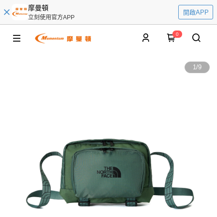
摩曼頓
開啟APP
立刻使用官方APP
0
1
/
9