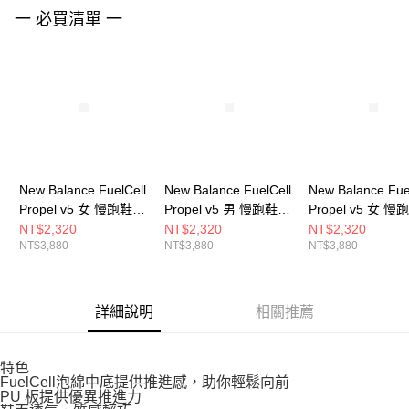
請求用戶進行身份認證。
一 必買清單 一
５．嚴禁一人註冊多個帳號或使用他人資訊註冊。若發現惡意使用之情形，
恩沛科技股份有限公司將有權停止該用戶之使用額度並採取法律行動。
New Balance FuelCell
New Balance FuelCell
New Balance Fue
Propel v5 女 慢跑鞋
Propel v5 男 慢跑鞋
Propel v5 女 慢
WFCPRCA5-D
MFCPRCB5-2E
WFCPRLB5-D
NT$2,320
NT$2,320
NT$2,320
NT$3,880
NT$3,880
NT$3,880
詳細說明
相關推薦
特色
FuelCell泡綿中底提供推進感，助你輕鬆向前
PU 板提供優異推進力