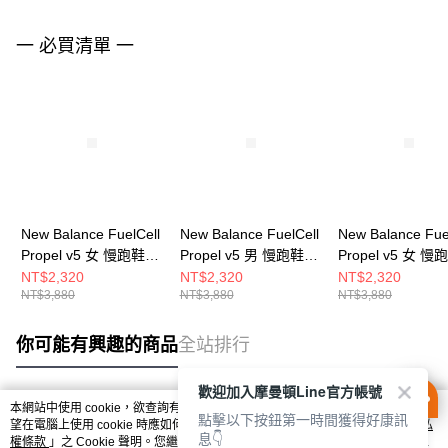
一 必買清單 一
New Balance FuelCell
New Balance FuelCell
New Balance Fue
Propel v5 女 慢跑鞋
Propel v5 男 慢跑鞋
Propel v5 女 慢
WFCPRCA5-D
MFCPRCB5-2E
WFCPRLB5-D
NT$2,320
NT$2,320
NT$2,320
NT$3,880
NT$3,880
NT$3,880
你可能有興趣的商品
全站排行
歡迎加入摩曼頓Line官方帳號
本網站中使用 cookie，欲查詢有關本網站使用 cookie 方式之詳情，及若您不希
點擊以下按鈕第一時間獲得好康訊
熱門標籤
望在電腦上使用 cookie 時應如何變更電腦的 cookie 設定，請參閱本網站「
隱私
息👇
權條款
」之 Cookie 聲明。您繼續使用本網站即表示您同意本公司得按本網站使