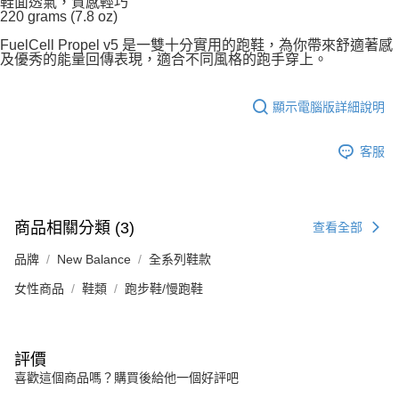
鞋面透氣，質感輕巧
220 grams (7.8 oz)
FuelCell Propel v5 是一雙十分實用的跑鞋，為你帶來舒適著感
及優秀的能量回傳表現，適合不同風格的跑手穿上。
顯示電腦版詳細說明
客服
商品相關分類 (3)
查看全部
品牌
New Balance
全系列鞋款
女性商品
鞋類
跑步鞋/慢跑鞋
評價
喜歡這個商品嗎？購買後給他一個好評吧