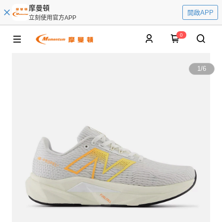
摩曼頓
開啟APP
立刻使用官方APP
0
1
/
6