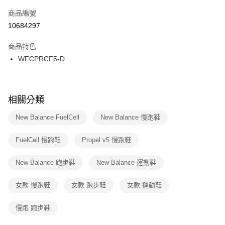
商品編號
宅配
【「AFTEE先享後付」結帳流程】
１．於結帳方式選擇「AFTEE先享後付」後，將跳轉至「AFTEE先享後付」
10684297
每筆NT$100，滿NT$1,500(含以上)免運費
結帳頁面，進行簡訊認證並確認金額後，即可完成結帳。
２．訂單成立數日內，您將收到繳費通知簡訊。
商品特色
付款後門市自取
３．收到繳費通知簡訊後14天內，點擊此簡訊中的連結，可透過四大超商／
WFCPRCF5-D
每筆NT$100，滿NT$1,500(含以上)免運費
ATM／網路銀行／等多元方式進行付款，方視為交易完成。
※ 請注意：結帳手續完成當下不需立刻繳費，但若您需要取消訂單，請聯絡
購買商品的店家。未經商家同意取消之訂單仍視為有效，需透過AFTEE先享
後付繳納相關費用。
※ 交易是否成功請以「AFTEE先享後付 」之結帳頁面顯示為準，若有關於
相關分類
是否繳費成功／繳費後需取消欲退款等相關疑問，請聯繫「AFTEE先享後付
客戶支援中心」
https://netprotections.freshdesk.com/support/home
New Balance FuelCell
New Balance 慢跑鞋
【注意事項】
FuelCell 慢跑鞋
Propel v5 慢跑鞋
１．透過由恩沛科技股份有限公司提供之「AFTEE先享後付」服務完成之交
易，需依本服務之必要範圍內提供個人資料，並將交易相關給付款項請求債
權轉讓予恩沛科技股份有限公司。
New Balance 跑步鞋
New Balance 運動鞋
２．關於個人資料處理事宜，請瀏覽以下網址：
https://aftee.tw/terms/#terms3
女款 慢跑鞋
女款 跑步鞋
女款 運動鞋
３．未成年的使用者請事先徵得法定代理人或監護人之同意方可使用
「AFTEE先享後付」，若未經同意申辦者引起之損失，本公司不負相關責
任。
慢跑 跑步鞋
４．使用「AFTEE先享後付」時，將依據個別帳號之用戶狀況，依本公司即
時審查核予不同之上限額度；若仍有額度不足之情形，本公司將視審查結果