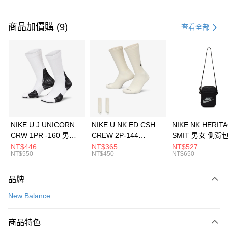
付款方式
信用卡一次付款
商品加價購 (9)
查看全部
信用卡分期付款
3 期 0 利率 每期
NT$1,293
21家銀行
合作金庫商業銀行
第一商業銀行
LINE Pay
華南商業銀行
彰化商業銀行
Apple Pay
上海商業儲蓄銀行
台北富邦商業銀行
國泰世華商業銀行
兆豐國際商業銀行
悠遊付
臺灣中小企業銀行
台中商業銀行
NIKE U J UNICORN
NIKE U NK ED CSH
NIKE NK HERIT
匯豐（台灣）商業銀行
華泰商業銀行
CRW 1PR -160 男女
CREW 2P-144
SMIT 男女 側背
全盈+PAY
聯邦商業銀行
遠東國際商業銀行
中統襪 FZ3393100
EMBRDY 男女 短統襪
BA5871010
NT$446
NT$365
NT$527
元大商業銀行
永豐商業銀行
NT$550
NT$450
NT$650
AFTEE先享後付
FZ3073133
玉山商業銀行
星展（台灣）商業銀行
相關說明
台新國際商業銀行
中國信託商業銀行
品牌
【關於「AFTEE先享後付」】
台灣樂天信用卡公司
AFTEE先享後付是「在收到商品之後才付款」的支付方式。 讓您購物簡單
運送方式
New Balance
便利好安心！
１．簡單：不需註冊會員、不需綁卡、不需儲值。
7-11取貨(快速到店)
２．便利：只要手機號碼，簡訊認證，即可結帳。
商品特色
每筆NT$100，滿NT$1,500(含以上)免運費
３．安心：先確認商品／服務後，再付款。