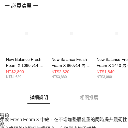
請求用戶進行身份認證。
一 必買清單 一
５．嚴禁一人註冊多個帳號或使用他人資訊註冊。若發現惡意使用之情形，
恩沛科技股份有限公司將有權停止該用戶之使用額度並採取法律行動。
New Balance Fresh
New Balance Fresh
New Balance Fre
Foam X 1080 v14 女
Foam X 860v14 男 慢
Foam X 1440 
慢跑鞋 W1080B14-D
跑鞋 M860Y14-2E
鞋 M1440RC1-2
NT$2,800
NT$2,320
NT$1,840
NT$4,680
NT$3,880
NT$3,080
詳細說明
相關推薦
特色
柔軟 Fresh Foam X 中底，在不增加整體鞋重的同時提升緩衝性
能