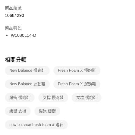
商品編號
宅配
【「AFTEE先享後付」結帳流程】
１．於結帳方式選擇「AFTEE先享後付」後，將跳轉至「AFTEE先享後付」
10684290
每筆NT$100，滿NT$1,500(含以上)免運費
結帳頁面，進行簡訊認證並確認金額後，即可完成結帳。
２．訂單成立數日內，您將收到繳費通知簡訊。
商品特色
付款後門市自取
３．收到繳費通知簡訊後14天內，點擊此簡訊中的連結，可透過四大超商／
W1080L14-D
每筆NT$100，滿NT$1,500(含以上)免運費
ATM／網路銀行／等多元方式進行付款，方視為交易完成。
※ 請注意：結帳手續完成當下不需立刻繳費，但若您需要取消訂單，請聯絡
購買商品的店家。未經商家同意取消之訂單仍視為有效，需透過AFTEE先享
後付繳納相關費用。
※ 交易是否成功請以「AFTEE先享後付 」之結帳頁面顯示為準，若有關於
相關分類
是否繳費成功／繳費後需取消欲退款等相關疑問，請聯繫「AFTEE先享後付
客戶支援中心」
https://netprotections.freshdesk.com/support/home
New Balance 慢跑鞋
Fresh Foam X 慢跑鞋
【注意事項】
New Balance 運動鞋
Fresh Foam X 運動鞋
１．透過由恩沛科技股份有限公司提供之「AFTEE先享後付」服務完成之交
易，需依本服務之必要範圍內提供個人資料，並將交易相關給付款項請求債
權轉讓予恩沛科技股份有限公司。
緩衝 慢跑鞋
支撐 慢跑鞋
女款 慢跑鞋
２．關於個人資料處理事宜，請瀏覽以下網址：
https://aftee.tw/terms/#terms3
緩衝 支撐
慢跑 緩衝
３．未成年的使用者請事先徵得法定代理人或監護人之同意方可使用
「AFTEE先享後付」，若未經同意申辦者引起之損失，本公司不負相關責
任。
new balance fresh foam x 跑鞋
４．使用「AFTEE先享後付」時，將依據個別帳號之用戶狀況，依本公司即
時審查核予不同之上限額度；若仍有額度不足之情形，本公司將視審查結果