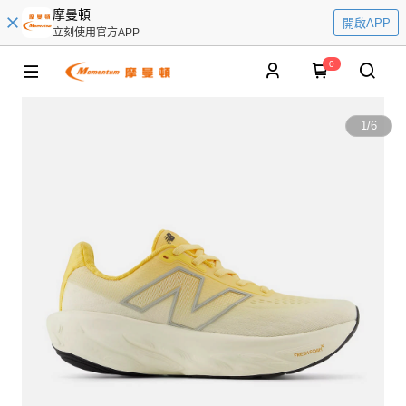
摩曼頓
開啟APP
立刻使用官方APP
0
1
/
6