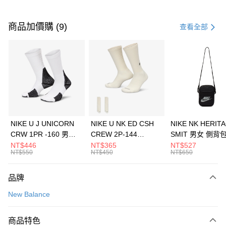
付款方式
信用卡一次付款
商品加價購 (9)
查看全部
信用卡分期付款
3 期 0 利率 每期
NT$1,560
21家銀行
合作金庫商業銀行
第一商業銀行
LINE Pay
華南商業銀行
彰化商業銀行
Apple Pay
上海商業儲蓄銀行
台北富邦商業銀行
國泰世華商業銀行
兆豐國際商業銀行
悠遊付
臺灣中小企業銀行
台中商業銀行
NIKE U J UNICORN
NIKE U NK ED CSH
NIKE NK HERIT
匯豐（台灣）商業銀行
華泰商業銀行
CRW 1PR -160 男女
CREW 2P-144
SMIT 男女 側背
全盈+PAY
聯邦商業銀行
遠東國際商業銀行
中統襪 FZ3393100
EMBRDY 男女 短統襪
BA5871010
NT$446
NT$365
NT$527
元大商業銀行
永豐商業銀行
NT$550
NT$450
NT$650
AFTEE先享後付
FZ3073133
玉山商業銀行
星展（台灣）商業銀行
相關說明
台新國際商業銀行
中國信託商業銀行
品牌
【關於「AFTEE先享後付」】
台灣樂天信用卡公司
AFTEE先享後付是「在收到商品之後才付款」的支付方式。 讓您購物簡單
運送方式
New Balance
便利好安心！
１．簡單：不需註冊會員、不需綁卡、不需儲值。
7-11取貨(快速到店)
２．便利：只要手機號碼，簡訊認證，即可結帳。
商品特色
每筆NT$100，滿NT$1,500(含以上)免運費
３．安心：先確認商品／服務後，再付款。