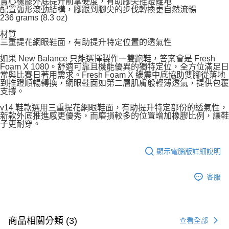
實心橡膠外底提升前掌硬度，有助腳尖推蹬離地
配置弧形滾動結構，腳跟到腳尖的步伐轉換更自然流暢
236 grams (8.3 oz)
材質
三重提花網眼鞋面，有助提升特定位置的透氣性
如果 New Balance 只能選擇製作一雙跑鞋，答案會是 Fresh
Foam X 1080。舒適可靠且機能優異的獨特定位，全方位滿足日
常與比賽日著用需求。Fresh Foam X 緩震中底協助雙腳從落地
到推蹬順暢轉換，網眼鞋面如第二層肌膚般輕薄透氣，提供包覆
支撐。
v14 鞋款選用三重提花網眼鞋面，有助提升特定部份的透氣性，
新款外底推進感更優秀，而磨損較多的位置增加橡膠比例，讓鞋
子更耐穿。
顯示電腦版詳細說明
客服
商品相關分類 (3)
查看全部